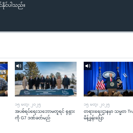
်နိုင်ပါသည်။
၁၅ မတ္၊ ၂၀၂၅
၁၅ မတ္၊ ၂၀၂၅
အပစ်ရပ်ရေးသဘောမတူရင် ရုရှား
တရားရေးဌာနမှာ သမ္မတ T
ကို G7 ဒဏ်ခတ်မည်
မိန့်ခွန်းပြော