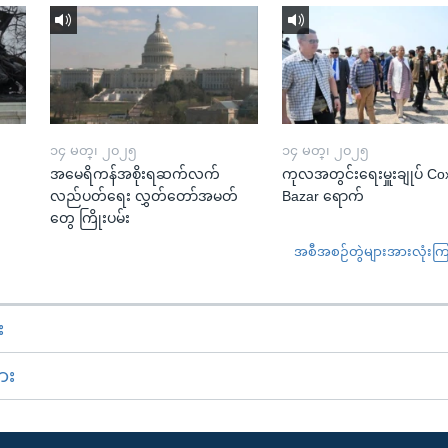
၁၄ မတ္၊ ၂၀၂၅
၁၄ မတ္၊ ၂၀၂၅
အမေရိကန်အစိုးရဆက်လက်
ကုလအတွင်းရေးမှူးချုပ် Co
လည်ပတ်ရေး လွှတ်တော်အမတ်
Bazar ရောက်
တွေ ကြိုးပမ်း
အစီအစဉ်တွဲများအားလုံးကြည့
း
ား