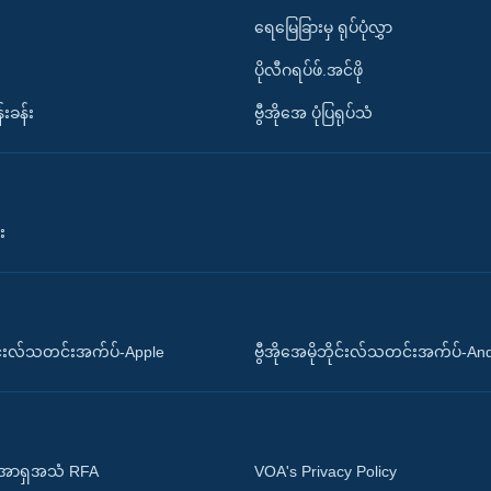
ရေမြေခြားမှ ရုပ်ပုံလွှာ
ပိုလီဂရပ်ဖ်.အင်ဖို
်းခန်း
ဗွီအိုအေ ပုံပြရုပ်သံ
း
ိုင်းလ်သတင်းအက်ပ်-Apple
ဗွီအိုအေမိုဘိုင်းလ်သတင်းအက်ပ်-An
 အာရှအသံ RFA
VOA's Privacy Policy