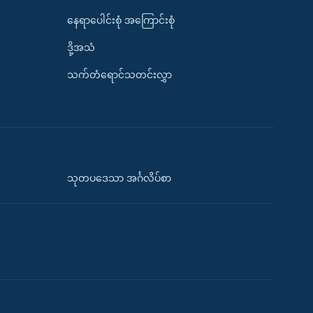
နေရာပေါင်းစုံ အကြောင်းစုံ
ဒို့အသံ
သက်တံရောင်သတင်းလွှာ
သုတပဒေသာ အင်္ဂလိပ်စာ