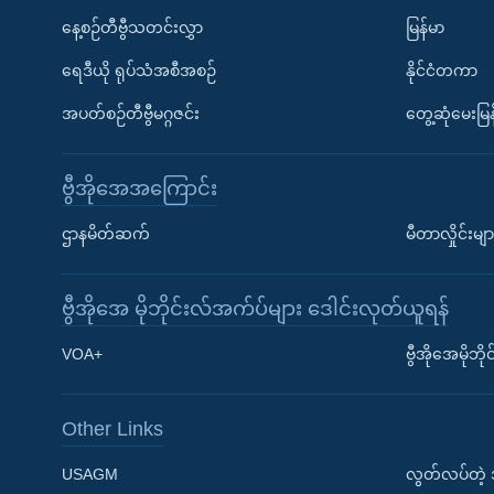
နေ့စဉ်တီဗွီသတင်းလွှာ
မြန်မာ
ရေဒီယို ရုပ်သံအစီအစဉ်
နိုင်ငံတကာ
အပတ်စဉ်တီဗွီမဂ္ဂဇင်း
တွေ့ဆုံမေးမြန
ဗွီအိုအေအကြောင်း
ဌာနမိတ်ဆက်
မီတာလှိုင်းမျာ
ဗွီအိုအေ မိုဘိုင်းလ်အက်ပ်များ ဒေါင်းလုတ်ယူရန်
Learning English
VOA+
ဗွီအိုအေမိုဘ
ဗွီအိုအေ လူမှုကွန်ယက်များ
Other Links
USAGM
လွတ်လပ်တဲ့