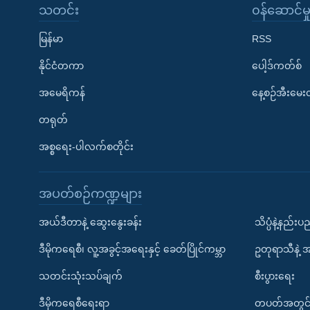
သတင်း
၀န်ဆောင်မှ
မြန်မာ
RSS
နိုင်ငံတကာ
ပေါ့ဒ်ကတ်စ်
အမေရိကန်
နေ့စဉ်အီးမေ
တရုတ်
အစ္စရေး-ပါလက်စတိုင်း
အပတ်စဉ်ကဏ္ဍများ
အယ်ဒီတာနဲ့ ဆွေးနွေးခန်း
သိပ္ပံနဲ့နည်း
ဒီမိုကရေစီ၊ လူ့အခွင့်အရေးနှင့် ခေတ်ပြိုင်ကမ္ဘာ
ဥတုရာသီနဲ့ 
သတင်းသုံးသပ်ချက်
စီးပွားရေး
ဒီမိုကရေစီရေးရာ
တပတ်အတွင်