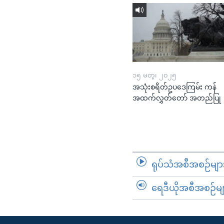
၁၅ မတ္၊ ၂၀၂၅
အသုံးစရိတ်ဥပဒေကြမ်း ကန်
အထက်လွှတ်တော် အတည်ပြု
ရုပ်သံအစီအစဉ်မျာ
ရေဒီယိုအစီအစဉ်မျ