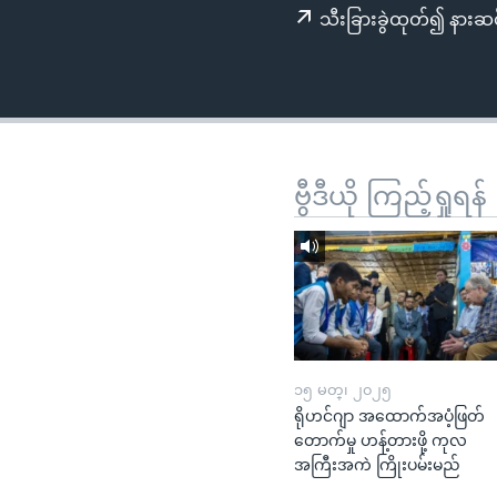
သုတပဒေသာ အင်္ဂလိပ်စာ
အ
သီးခြားခွဲထုတ်၍ နားဆင
ညွန်း
စာမျက်နှာ
သို့
ကျော်
ကြည့်
ရန်
ဗွီဒီယို ကြည့်ရှုရန်
ရှာဖွေ
ရန်
နေရာ
သို့
ကျော်
ရန်
၁၅ မတ္၊ ၂၀၂၅
ရိုဟင်ဂျာ အထောက်အပံ့ဖြတ်
တောက်မှု ဟန့်တားဖို့ ကုလ
အကြီးအကဲ ကြိုးပမ်းမည်