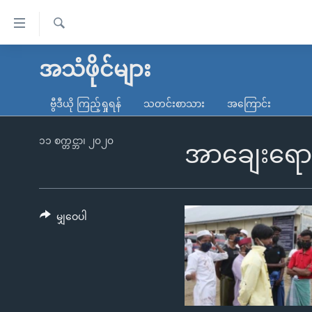
သုံး
ရ
ရှာဖွေ
လွယ်ကူ
မူလစာမျက်နှာ
အသံဖိုင်များ
ရ
စေ
မြန်မာ
လာ
ဗွီဒီယို ကြည့်ရှုရန်
သတင်းစာသား
အကြောင်း
သည့်
ဒ်
ကမ္ဘာ့သတင်းများ
Link
ဗွီဒီယို
နိုင်ငံတကာ
၁၁ စက္တင္ဘာ၊ ၂၀၂၀
အာချေးရော
များ
သတင်းလွတ်လပ်ခွင့်
အမေရိကန်
ပင်မ
ရပ်ဝန်းတခု လမ်းတခု အလွန်
တရုတ်
အကြောင်းအရာ
အင်္ဂလိပ်စာလေ့လာမယ်
အစ္စရေး-ပါလက်စတိုင်း
မျှဝေပါ
သို့
အပတ်စဉ်ကဏ္ဍများ
အမေရိကန်သုံးအီဒီယံ
ကျော်
ကြည့်
ရေဒီယိုနှင့်ရုပ်သံ အချက်အလက်များ
မကြေးမုံရဲ့ အင်္ဂလိပ်စာ
ရေဒီယို
ရန်
ရေဒီယို/တီဗွီအစီအစဉ်
ရုပ်ရှင်ထဲက အင်္ဂလိပ်စာ
တီဗွီ
ပင်မ