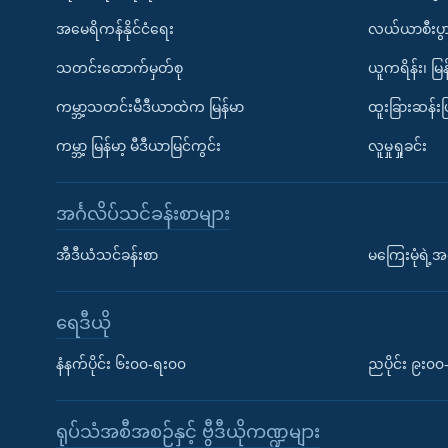
အမေရိကန်နိုင်ငံရေး
လယ်ယာစီးပွ
သတင်းထောက်မှတ်စု
ယူကရိန်း၊ မြန
ကမ္ဘာ့သတင်းမီဒီယာထဲက မြန်မာ
ထူးခြားဆန်း
ကမ္ဘာ့ မြန်မာ့ မီဒီယာမြင်ကွင်း
လူမှုရှုခင်း
အင်္ဂလိပ်သင်ခန်းစာများ
အီဒီယံသင်ခန်းစာ
မကြေးမုံရဲ့အင
ရေဒီယို
နံနက်ပိုင်း ၆း၀၀-ရး၀၀
ညပိုင်း ၉း၀
ရုပ်သံအစီအစဉ်နှင့် ဗွီဒီယိုကဏ္ဍများ