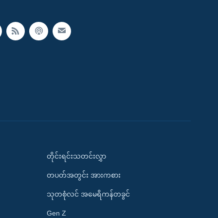
တိုင်းရင်းသတင်းလွှာ
တပတ်အတွင်း အားကစား
သုတစုံလင် အမေရိကန်တခွင်
Gen Z