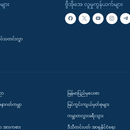
ုများ
ဗွီအိုအေ လူမှုကွန်ယက်များ
းလ်သတင်းလွှာ
ပညာ
မြန်မာပြည်မှပေးစာ
အနာဂတ်ကမ္ဘာ
မြင်ကွင်းကျယ်မှတ်စုများ
ကမ္ဘာတလွှားခရီးသွား
း အားကစား
ဒီသီတင်းပတ် အာရှနိုင်ငံရေး