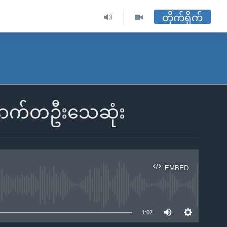
တိုက်ရိုက်
နောက်တဦးသေဆုံး
EMBED
ble
1:02