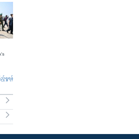
x's
်ရှုရန်