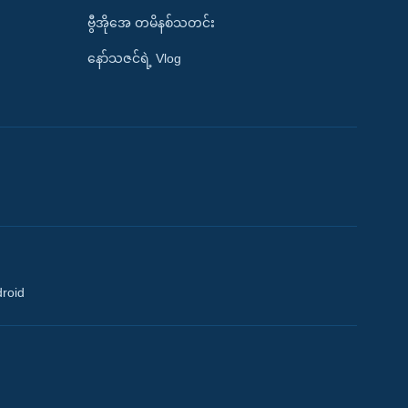
ဗွီအိုအေ တမိနစ်သတင်း
နော်သဇင်ရဲ့ Vlog
droid