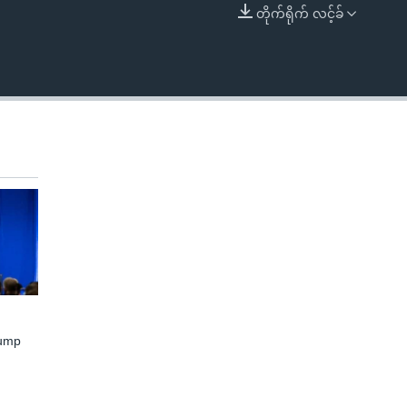
တိုက်ရိုက် လင့်ခ်
EMBED
rump