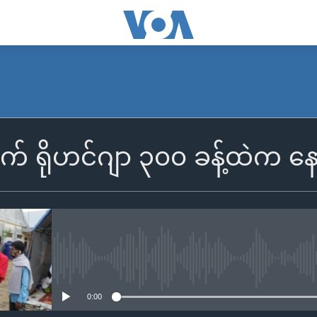
က် ရိုဟင်ဂျာ ၃၀၀ ခန့်ထဲက 
No media source currently availa
0:00