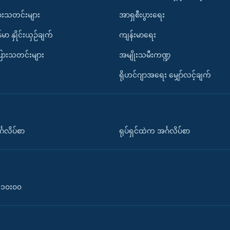
ားသတင်းများ
အာရှစီးပွားရေး
်မာ နှိုင်းယှဉ်ချက်
ကျန်းမာရေး
ပြားသတင်းများ
အမျိုးသမီးကဏ္ဍ
ရိုဟင်ဂျာအရေး မျှော်လင့်ချက်
်္ဂလိပ်စာ
ရုပ်ရှင်ထဲက အင်္ဂလိပ်စာ
၀-၁၀း၀၀