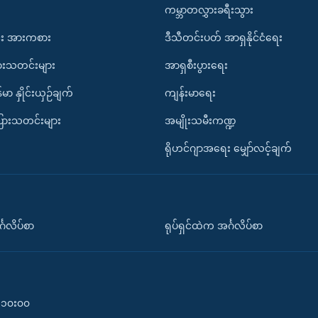
ကမ္ဘာတလွှားခရီးသွား
း အားကစား
ဒီသီတင်းပတ် အာရှနိုင်ငံရေး
ားသတင်းများ
အာရှစီးပွားရေး
်မာ နှိုင်းယှဉ်ချက်
ကျန်းမာရေး
ပြားသတင်းများ
အမျိုးသမီးကဏ္ဍ
ရိုဟင်ဂျာအရေး မျှော်လင့်ချက်
်္ဂလိပ်စာ
ရုပ်ရှင်ထဲက အင်္ဂလိပ်စာ
၀-၁၀း၀၀