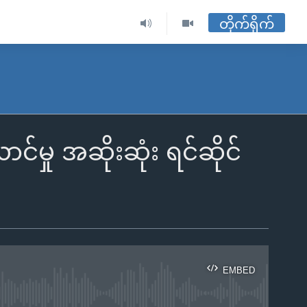
တိုက်ရိုက်
ှု အဆိုးဆုံး ရင်ဆိုင်
EMBED
ble