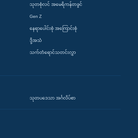
သုတစုံလင် အမေရိကန်တခွင်
Gen Z
နေရာပေါင်းစုံ အကြောင်းစုံ
ဒို့အသံ
သက်တံရောင်သတင်းလွှာ
သုတပဒေသာ အင်္ဂလိပ်စာ