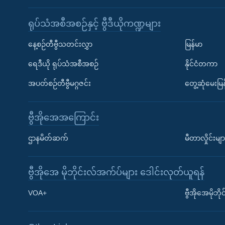
ရုပ်သံအစီအစဉ်နှင့် ဗွီဒီယိုကဏ္ဍများ
နေ့စဉ်တီဗွီသတင်းလွှာ
မြန်မာ
ရေဒီယို ရုပ်သံအစီအစဉ်
နိုင်ငံတကာ
အပတ်စဉ်တီဗွီမဂ္ဂဇင်း
တွေ့ဆုံမေးမြန
ဗွီအိုအေအကြောင်း
ဌာနမိတ်ဆက်
မီတာလှိုင်းမျာ
ဗွီအိုအေ မိုဘိုင်းလ်အက်ပ်များ ဒေါင်းလုတ်ယူရန်
Learning English
VOA+
ဗွီအိုအေမိုဘ
ဗွီအိုအေ လူမှုကွန်ယက်များ