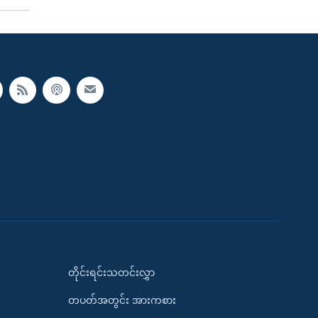
တိုင်းရင်းသတင်းလွှာ
တပတ်အတွင်း အားကစား