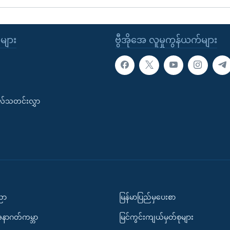
ုများ
ဗွီအိုအေ လူမှုကွန်ယက်များ
းလ်သတင်းလွှာ
ပညာ
မြန်မာပြည်မှပေးစာ
အနာဂတ်ကမ္ဘာ
မြင်ကွင်းကျယ်မှတ်စုများ