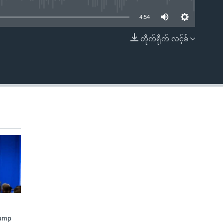
4:54
တိုက်ရိုက် လင့်ခ်
EMBED
rump