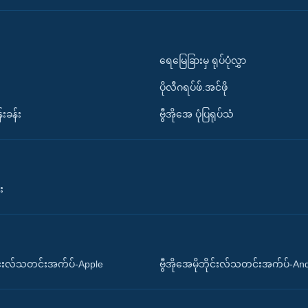
ရေမြေခြားမှ ရုပ်ပုံလွှာ
ပိုလီဂရပ်ဖ်.အင်ဖို
်းခန်း
ဗွီအိုအေ ပုံပြရုပ်သံ
း
ိုင်းလ်သတင်းအက်ပ်-Apple
ဗွီအိုအေမိုဘိုင်းလ်သတင်းအက်ပ်-An