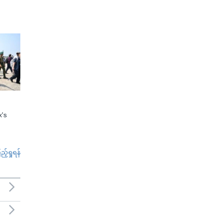
x's
်ရှုရန်