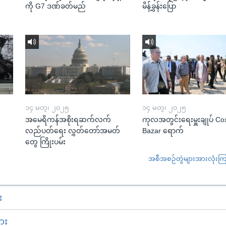
ကို G7 ဒဏ်ခတ်မည်
မိန့်ခွန်းပြော
၁၄ မတ္၊ ၂၀၂၅
၁၄ မတ္၊ ၂၀၂၅
အမေရိကန်အစိုးရဆက်လက်
ကုလအတွင်းရေးမှူးချုပ် Co
လည်ပတ်ရေး လွှတ်တော်အမတ်
Bazar ရောက်
တွေ ကြိုးပမ်း
အစီအစဉ်တွဲများအားလုံးကြည့
း
ား