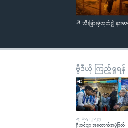
သုတပဒေသာ အင်္ဂလိပ်စာ
အ
ညွန်း
စာမျက်နှာ
သီးခြားခွဲထုတ်၍ နားဆင
သို့
ကျော်
ကြည့်
ရန်
ရှာဖွေ
ရန်
ဗွီဒီယို ကြည့်ရှုရန်
နေရာ
သို့
ကျော်
ရန်
၁၅ မတ္၊ ၂၀၂၅
ရိုဟင်ဂျာ အထောက်အပံ့ဖြတ်