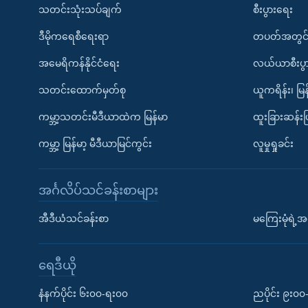
သတင်းသုံးသပ်ချက်
စီးပွားရေး
ဒီမိုကရေစီရေးရာ
တပတ်အတွင်
အမေရိကန်နိုင်ငံရေး
လယ်ယာစီးပွ
သတင်းထောက်မှတ်စု
ယူကရိန်း၊ မြန
ကမ္ဘာ့သတင်းမီဒီယာထဲက မြန်မာ
ထူးခြားဆန်း
ကမ္ဘာ့ မြန်မာ့ မီဒီယာမြင်ကွင်း
လူမှုရှုခင်း
အင်္ဂလိပ်သင်ခန်းစာများ
အီဒီယံသင်ခန်းစာ
မကြေးမုံရဲ့အင
ရေဒီယို
နံနက်ပိုင်း ၆း၀၀-ရး၀၀
ညပိုင်း ၉း၀