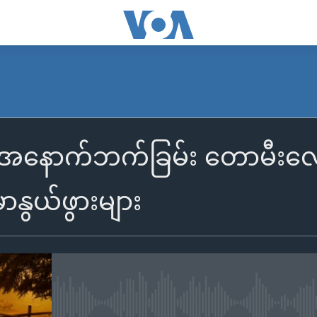
နောက်ဘက်ခြမ်း တောမီးလောင်မ
မာနွယ်ဖွားများ
No media source currently availa