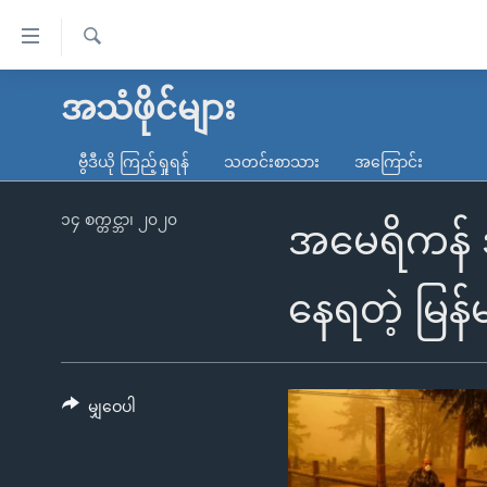
သုံး
ရ
ရှာဖွေ
လွယ်ကူ
မူလစာမျက်နှာ
အသံဖိုင်များ
ရ
စေ
မြန်မာ
လာ
ဗွီဒီယို ကြည့်ရှုရန်
သတင်းစာသား
အကြောင်း
သည့်
ဒ်
ကမ္ဘာ့သတင်းများ
Link
ဗွီဒီယို
နိုင်ငံတကာ
၁၄ စက္တင္ဘာ၊ ၂၀၂၀
အမေရိကန် အ
များ
သတင်းလွတ်လပ်ခွင့်
အမေရိကန်
ပင်မ
ရပ်ဝန်းတခု လမ်းတခု အလွန်
တရုတ်
နေရတဲ့ မြန်
အကြောင်းအရာ
အင်္ဂလိပ်စာလေ့လာမယ်
အစ္စရေး-ပါလက်စတိုင်း
သို့
အပတ်စဉ်ကဏ္ဍများ
အမေရိကန်သုံးအီဒီယံ
ကျော်
ကြည့်
မျှဝေပါ
ရေဒီယိုနှင့်ရုပ်သံ အချက်အလက်များ
မကြေးမုံရဲ့ အင်္ဂလိပ်စာ
ရေဒီယို
ရန်
ရေဒီယို/တီဗွီအစီအစဉ်
ရုပ်ရှင်ထဲက အင်္ဂလိပ်စာ
တီဗွီ
ပင်မ