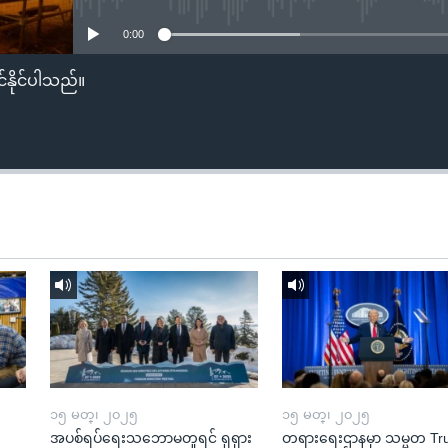
0:00
်နိုင်ပါသည်။
၁၅ မတ္၊ ၂၀၂၅
၁၅ မတ္၊ ၂၀၂၅
အပစ်ရပ်ရေးသဘောမတူရင် ရုရှား
တရားရေးဌာနမှာ သမ္မတ T