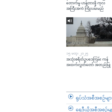
တောက်မှု ဟန့်တားဖို့ ကုလ
အကြီးအကဲ ကြိုးပမ်းမည်
၁၅ မတ္၊ ၂၀၂၅
အသုံးစရိတ်ဥပဒေကြမ်း ကန်
အထက်လွှတ်တော် အတည်ပြု
ရုပ်သံအစီအစဉ်မျာ
ရေဒီယိုအစီအစဉ်မျ