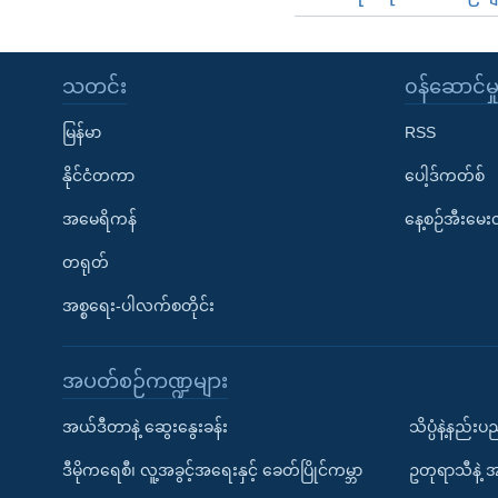
သတင်း
၀န်ဆောင်မှ
မြန်မာ
RSS
နိုင်ငံတကာ
ပေါ့ဒ်ကတ်စ်
အမေရိကန်
နေ့စဉ်အီးမေ
တရုတ်
အစ္စရေး-ပါလက်စတိုင်း
အပတ်စဉ်ကဏ္ဍများ
အယ်ဒီတာနဲ့ ဆွေးနွေးခန်း
သိပ္ပံနဲ့နည်း
ဒီမိုကရေစီ၊ လူ့အခွင့်အရေးနှင့် ခေတ်ပြိုင်ကမ္ဘာ
ဥတုရာသီနဲ့ 