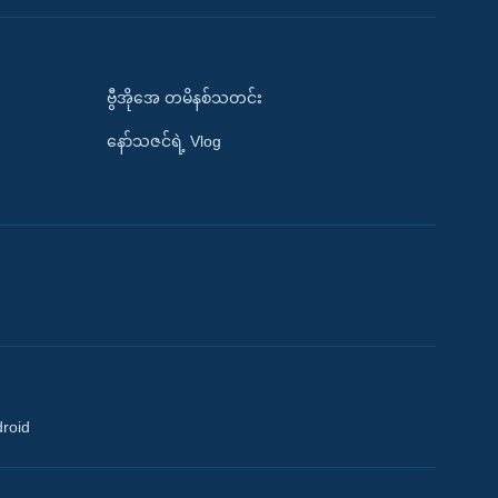
ဗွီအိုအေ တမိနစ်သတင်း
နော်သဇင်ရဲ့ Vlog
droid