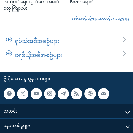
လည်ပတ်ရေး လွှတ်တော်အမတ်
Bazar ရောက်
တွေ ကြိုးပမ်း
အစီအစဉ်တွဲများအားလုံးကြည့်ရှုရန်
ရုပ်သံအစီအစဉ်များ
ရေဒီယိုအစီအစဉ်များ
ဗွီအိုအေ လူမှုကွန်ယက်များ
သတင်း
၀န်ဆောင်မှုများ