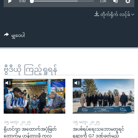
အ
0:00
1:06
သုတပဒေသာ အင်္ဂလိပ်စာ
ညွန်း
Learning English
တိုက်ရိုက် လင့်ခ်
စာမျက်နှာ
သို့
ဗွီအိုအေ လူမှုကွန်ယက်များ
ကျော်
မျှဝေပါ
ကြည့်
ရန်
ဘာသာစကားများ
ရှာဖွေ
ဗွီဒီယို ကြည့်ရှုရန်
ရန်
နေရာ
သို့
ကျော်
ရန်
၁၅ မတ္၊ ၂၀၂၅
၁၅ မတ္၊ ၂၀၂၅
ရိုဟင်ဂျာ အထောက်အပံ့ဖြတ်
အပစ်ရပ်ရေးသဘောမတူရင်
တောက်မှု ဟန့်တားဖို့ ကုလ
ရုရှားကို G7 ဒဏ်ခတ်မည်