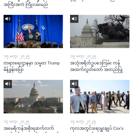
အကြီးအကဲ ကြိုးပမ်းမည်
၁၅ မတ္၊ ၂၀၂၅
၁၅ မတ္၊ ၂၀၂၅
တရားရေးဌာနမှာ သမ္မတ Trump
အသုံးစရိတ်ဥပဒေကြမ်း ကန်
မိန့်ခွန်းပြော
အထက်လွှတ်တော် အတည်ပြု
၁၄ မတ္၊ ၂၀၂၅
၁၄ မတ္၊ ၂၀၂၅
အမေရိကန်အစိုးရဆက်လက်
ကုလအတွင်းရေးမှူးချုပ် Cox's