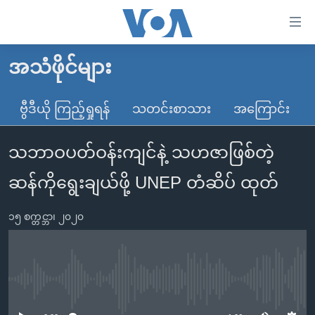
သုံး
ရ
လွယ်ကူ
အသံဖိုင်များ
မူလစာမျက်နှာ
စေ
မြန်မာ
ဗွီဒီယို ကြည့်ရှုရန်
သတင်းစာသား
အကြောင်း
သည့်
ကမ္ဘာ့သတင်းများ
Link
သဘာဝပတ်ဝန်းကျင်နဲ့ သဟဇာဖြစ်တဲ့
ဗွီဒီယို
နိုင်ငံတကာ
များ
သတင်းလွတ်လပ်ခွင့်
အမေရိကန်
ဆန်ကိုရွေးချယ်ဖို့ UNEP တံဆိပ် ထုတ်
ပင်မ
ရပ်ဝန်းတခု လမ်းတခု အလွန်
တရုတ်
အကြောင်းအရာ
၁၅ စက္တင္ဘာ၊ ၂၀၂၀
သို့
အင်္ဂလိပ်စာလေ့လာမယ်
အစ္စရေး-ပါလက်စတိုင်း
ကျော်
အပတ်စဉ်ကဏ္ဍများ
အမေရိကန်သုံးအီဒီယံ
ကြည့်
ရေဒီယိုနှင့်ရုပ်သံ အချက်အလက်များ
မကြေးမုံရဲ့ အင်္ဂလိပ်စာ
ရေဒီယို
ရန်
No media source currently available
ပင်မ
ရေဒီယို/တီဗွီအစီအစဉ်
ရုပ်ရှင်ထဲက အင်္ဂလိပ်စာ
တီဗွီ