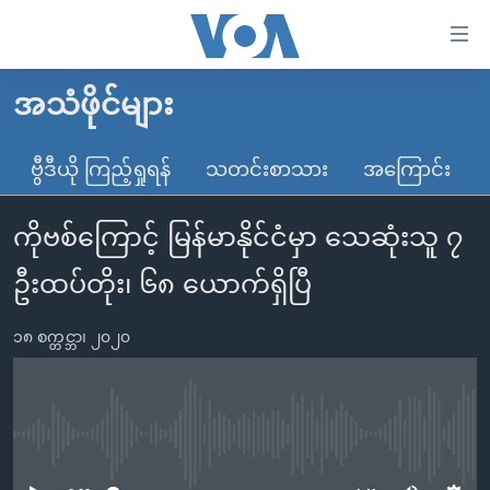
သုံး
ရ
လွယ်ကူ
အသံဖိုင်များ
မူလစာမျက်နှာ
စေ
မြန်မာ
ဗွီဒီယို ကြည့်ရှုရန်
သတင်းစာသား
အကြောင်း
သည့်
ကမ္ဘာ့သတင်းများ
Link
ကိုဗစ်ကြောင့် မြန်မာနိုင်ငံမှာ သေဆုံးသူ ၇
ဗွီဒီယို
နိုင်ငံတကာ
များ
သတင်းလွတ်လပ်ခွင့်
အမေရိကန်
ဦးထပ်တိုး၊ ၆၈ ယောက်ရှိပြီ
ပင်မ
ရပ်ဝန်းတခု လမ်းတခု အလွန်
တရုတ်
အကြောင်းအရာ
၁၈ စက္တင္ဘာ၊ ၂၀၂၀
သို့
အင်္ဂလိပ်စာလေ့လာမယ်
အစ္စရေး-ပါလက်စတိုင်း
ကျော်
အပတ်စဉ်ကဏ္ဍများ
အမေရိကန်သုံးအီဒီယံ
ကြည့်
ရေဒီယိုနှင့်ရုပ်သံ အချက်အလက်များ
မကြေးမုံရဲ့ အင်္ဂလိပ်စာ
ရေဒီယို
ရန်
No media source currently available
ပင်မ
ရေဒီယို/တီဗွီအစီအစဉ်
ရုပ်ရှင်ထဲက အင်္ဂလိပ်စာ
တီဗွီ