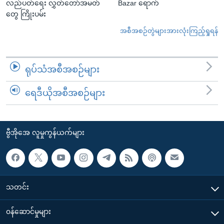
လည်ပတ်ရေး လွှတ်တော်အမတ်
Bazar ရောက်
တွေ ကြိုးပမ်း
အစီအစဉ်တွဲများအားလုံးကြည့်ရှုရန်
ရုပ်သံအစီအစဉ်များ
ရေဒီယိုအစီအစဉ်များ
ဗွီအိုအေ လူမှုကွန်ယက်များ
သတင်း
၀န်ဆောင်မှုများ