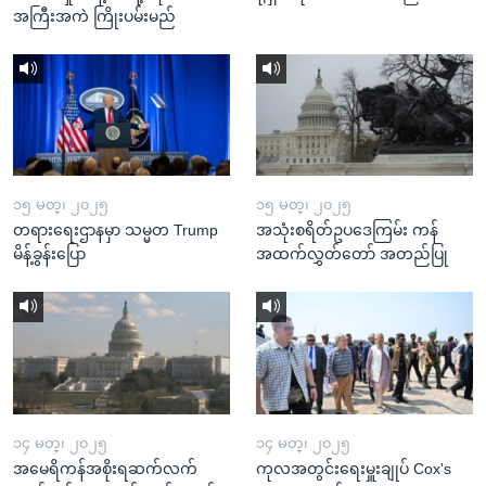
အကြီးအကဲ ကြိုးပမ်းမည်
၁၅ မတ္၊ ၂၀၂၅
၁၅ မတ္၊ ၂၀၂၅
တရားရေးဌာနမှာ သမ္မတ Trump
အသုံးစရိတ်ဥပဒေကြမ်း ကန်
မိန့်ခွန်းပြော
အထက်လွှတ်တော် အတည်ပြု
၁၄ မတ္၊ ၂၀၂၅
၁၄ မတ္၊ ၂၀၂၅
အမေရိကန်အစိုးရဆက်လက်
ကုလအတွင်းရေးမှူးချုပ် Cox's