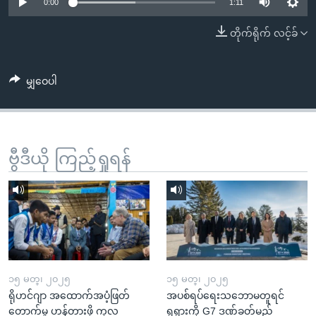
အ
0:00
1:11
သုတပဒေသာ အင်္ဂလိပ်စာ
ညွန်း
Learning English
တိုက်ရိုက် လင့်ခ်
စာမျက်နှာ
သို့
ဗွီအိုအေ လူမှုကွန်ယက်များ
ကျော်
မျှဝေပါ
ကြည့်
ရန်
ဘာသာစကားများ
ရှာဖွေ
ဗွီဒီယို ကြည့်ရှုရန်
ရန်
နေရာ
သို့
ကျော်
ရန်
၁၅ မတ္၊ ၂၀၂၅
၁၅ မတ္၊ ၂၀၂၅
ရိုဟင်ဂျာ အထောက်အပံ့ဖြတ်
အပစ်ရပ်ရေးသဘောမတူရင်
တောက်မှု ဟန့်တားဖို့ ကုလ
ရုရှားကို G7 ဒဏ်ခတ်မည်