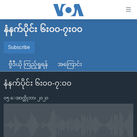
သုံး
ရ
လွယ်ကူ
နံနက်ပိုင်း ၆း၀၀-၇း၀၀
မူလစာမျက်နှာ
စေ
မြန်မာ
Subscribe
သည့်
SUBSCRIBE
ကမ္ဘာ့သတင်းများ
Link
ဗွီဒီယို ကြည့်ရှုရန်
အကြောင်း
ဗွီဒီယို
နိုင်ငံတကာ
များ
Spotify
သတင်းလွတ်လပ်ခွင့်
အမေရိကန်
ပင်မ
နံနက်ပိုင်း ၆း၀၀-၇:၀၀
ရပ်ဝန်းတခု လမ်းတခု အလွန်
တရုတ်
အကြောင်းအရာ
ရယူရန်
သို့
၀၅ ေအာက္တိုဘာ၊ ၂၀၂၀
အင်္ဂလိပ်စာလေ့လာမယ်
အစ္စရေး-ပါလက်စတိုင်း
ကျော်
အပတ်စဉ်ကဏ္ဍများ
အမေရိကန်သုံးအီဒီယံ
ကြည့်
ရေဒီယိုနှင့်ရုပ်သံ အချက်အလက်များ
မကြေးမုံရဲ့ အင်္ဂလိပ်စာ
ရေဒီယို
ရန်
No media source currently available
ပင်မ
ရေဒီယို/တီဗွီအစီအစဉ်
ရုပ်ရှင်ထဲက အင်္ဂလိပ်စာ
တီဗွီ