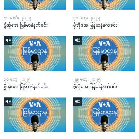
၀၁ ဧၿပီ၊ ၂၀၂၅
၃၁ မတ္၊ ၂၀၂၅
ဗွီအိုအေ မြန်မာနံနက်ခင်း
ဗွီအိုအေ မြန်မာနံနက်ခင်း
၃၀ မတ္၊ ၂၀၂၅
၂၉ မတ္၊ ၂၀၂၅
ဗွီအိုအေ မြန်မာနံနက်ခင်း
ဗွီအိုအေ မြန်မာနံနက်ခင်း