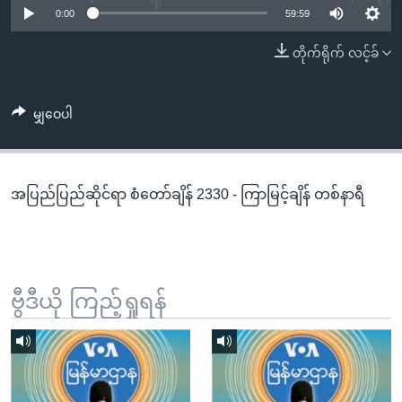
အ
0:00
59:59
သုတပဒေသာ အင်္ဂလိပ်စာ
ညွန်း
Learning English
တိုက်ရိုက် လင့်ခ်
စာမျက်နှာ
သို့
ဗွီအိုအေ လူမှုကွန်ယက်များ
ကျော်
မျှဝေပါ
ကြည့်
ရန်
ဘာသာစကားများ
ရှာဖွေ
အပြည်ပြည်ဆိုင်ရာ စံတော်ချိန် 2330 - ကြာမြင့်ချိန် တစ်နာရီ
ရန်
နေရာ
သို့
ကျော်
ရန်
ဗွီဒီယို ကြည့်ရှုရန်