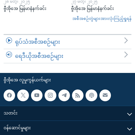
၂၈ မတ္၊ ၂၀၂၅
၂၇ မတ္၊ ၂၀၂၅
ဗွီအိုအေ မြန်မာနံနက်ခင်း
ဗွီအိုအေ မြန်မာနံနက်ခင်း
အစီအစဉ်တွဲများအားလုံးကြည့်ရှုရန်
ရုပ်သံအစီအစဉ်များ
ရေဒီယိုအစီအစဉ်များ
ဗွီအိုအေ လူမှုကွန်ယက်များ
သတင်း
၀န်ဆောင်မှုများ