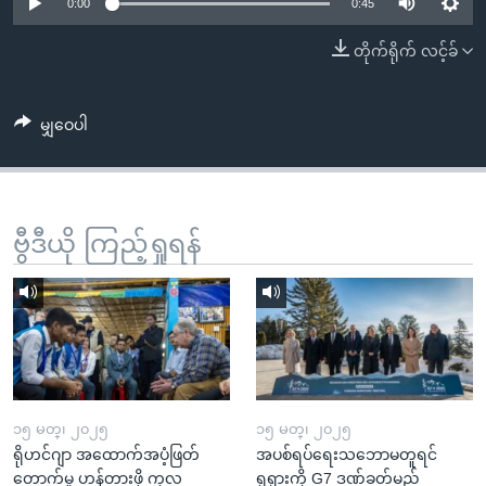
အ
0:00
0:45
သုတပဒေသာ အင်္ဂလိပ်စာ
ညွန်း
Learning English
တိုက်ရိုက် လင့်ခ်
စာမျက်နှာ
သို့
ဗွီအိုအေ လူမှုကွန်ယက်များ
ကျော်
မျှဝေပါ
ကြည့်
ရန်
ဘာသာစကားများ
ရှာဖွေ
ဗွီဒီယို ကြည့်ရှုရန်
ရန်
နေရာ
သို့
ကျော်
ရန်
၁၅ မတ္၊ ၂၀၂၅
၁၅ မတ္၊ ၂၀၂၅
ရိုဟင်ဂျာ အထောက်အပံ့ဖြတ်
အပစ်ရပ်ရေးသဘောမတူရင်
တောက်မှု ဟန့်တားဖို့ ကုလ
ရုရှားကို G7 ဒဏ်ခတ်မည်