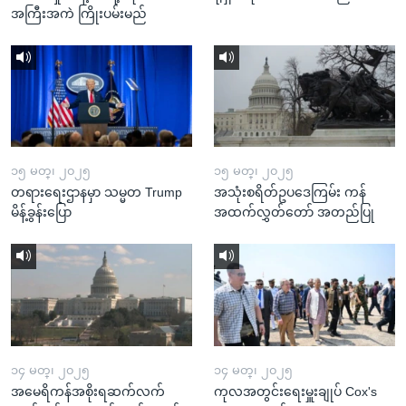
အကြီးအကဲ ကြိုးပမ်းမည်
၁၅ မတ္၊ ၂၀၂၅
၁၅ မတ္၊ ၂၀၂၅
တရားရေးဌာနမှာ သမ္မတ Trump
အသုံးစရိတ်ဥပဒေကြမ်း ကန်
မိန့်ခွန်းပြော
အထက်လွှတ်တော် အတည်ပြု
၁၄ မတ္၊ ၂၀၂၅
၁၄ မတ္၊ ၂၀၂၅
အမေရိကန်အစိုးရဆက်လက်
ကုလအတွင်းရေးမှူးချုပ် Cox's