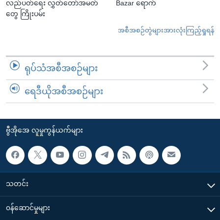
လည်ပတ်ရေး လွှတ်တော်အမတ်
Bazar ရောက်
တွေ ကြိုးပမ်း
အစီအစဉ်တွဲများအားလုံးကြည့်ရှုရန်
ရုပ်သံအစီအစဉ်များ
ရေဒီယိုအစီအစဉ်များ
ဗွီအိုအေ လူမှုကွန်ယက်များ
သတင်း
၀န်ဆောင်မှုများ