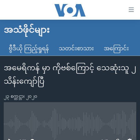
သုံး
ရ
လွယ်ကူ
အသံဖိုင်များ
မူလစာမျက်နှာ
စေ
မြန်မာ
ဗွီဒီယို ကြည့်ရှုရန်
သတင်းစာသား
အကြောင်း
သည့်
ကမ္ဘာ့သတင်းများ
Link
အမေရိကန် မှာ ကိုဗစ်ကြောင့် သေဆုံးသူ ၂
ဗွီဒီယို
နိုင်ငံတကာ
များ
သတင်းလွတ်လပ်ခွင့်
အမေရိကန်
သိန်းကျော်ပြီ
ပင်မ
ရပ်ဝန်းတခု လမ်းတခု အလွန်
တရုတ်
အကြောင်းအရာ
၂၃ စက္တင္ဘာ၊ ၂၀၂၀
သို့
အင်္ဂလိပ်စာလေ့လာမယ်
အစ္စရေး-ပါလက်စတိုင်း
ကျော်
အပတ်စဉ်ကဏ္ဍများ
အမေရိကန်သုံးအီဒီယံ
ကြည့်
ရေဒီယိုနှင့်ရုပ်သံ အချက်အလက်များ
မကြေးမုံရဲ့ အင်္ဂလိပ်စာ
ရေဒီယို
ရန်
No media source currently available
ပင်မ
ရေဒီယို/တီဗွီအစီအစဉ်
ရုပ်ရှင်ထဲက အင်္ဂလိပ်စာ
တီဗွီ