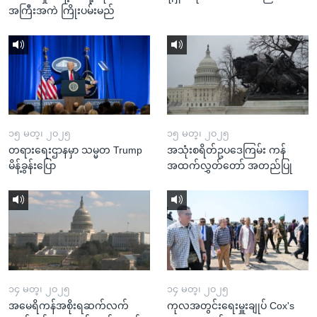
အကြီးအကဲ ကြိုးပမ်းမည်
၁၅ မတ္၊ ၂၀၂၅
၁၅ မတ္၊ ၂၀၂၅
တရားရေးဌာနမှာ သမ္မတ Trump
အသုံးစရိတ်ဥပဒေကြမ်း ကန်
မိန့်ခွန်းပြော
အထက်လွှတ်တော် အတည်ပြု
၁၄ မတ္၊ ၂၀၂၅
၁၄ မတ္၊ ၂၀၂၅
အမေရိကန်အစိုးရဆက်လက်
ကုလအတွင်းရေးမှူးချုပ် Cox's