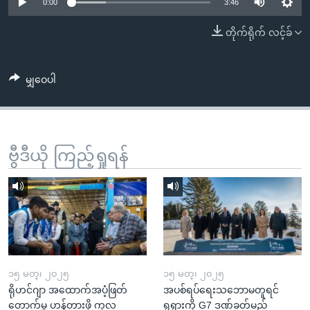
အ
0:00
3:46
သုတပဒေသာ အင်္ဂလိပ်စာ
ညွန်း
Learning English
တိုက်ရိုက် လင့်ခ်
စာမျက်နှာ
သို့
ဗွီအိုအေ လူမှုကွန်ယက်များ
ကျော်
မျှဝေပါ
ကြည့်
ရန်
ဘာသာစကားများ
ရှာဖွေ
ဗွီဒီယို ကြည့်ရှုရန်
ရန်
နေရာ
သို့
ကျော်
ရန်
၁၅ မတ္၊ ၂၀၂၅
၁၅ မတ္၊ ၂၀၂၅
ရိုဟင်ဂျာ အထောက်အပံ့ဖြတ်
အပစ်ရပ်ရေးသဘောမတူရင်
တောက်မှု ဟန့်တားဖို့ ကုလ
ရုရှားကို G7 ဒဏ်ခတ်မည်