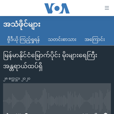
သုံး
ရ
လွယ်ကူ
အသံဖိုင်များ
မူလစာမျက်နှာ
စေ
မြန်မာ
ဗွီဒီယို ကြည့်ရှုရန်
သတင်းစာသား
အကြောင်း
သည့်
ကမ္ဘာ့သတင်းများ
Link
မြန်မာနိုင်ငံမြောက်ပိုင်း မိုးများရေကြီး
ဗွီဒီယို
နိုင်ငံတကာ
များ
သတင်းလွတ်လပ်ခွင့်
အမေရိကန်
အန္တရာယ်ထပ်ရှိ
ပင်မ
ရပ်ဝန်းတခု လမ်းတခု အလွန်
တရုတ်
အကြောင်းအရာ
၂၈ စက္တင္ဘာ၊ ၂၀၂၀
သို့
အင်္ဂလိပ်စာလေ့လာမယ်
အစ္စရေး-ပါလက်စတိုင်း
ကျော်
အပတ်စဉ်ကဏ္ဍများ
အမေရိကန်သုံးအီဒီယံ
ကြည့်
ရေဒီယိုနှင့်ရုပ်သံ အချက်အလက်များ
မကြေးမုံရဲ့ အင်္ဂလိပ်စာ
ရေဒီယို
ရန်
No media source currently available
ပင်မ
ရေဒီယို/တီဗွီအစီအစဉ်
ရုပ်ရှင်ထဲက အင်္ဂလိပ်စာ
တီဗွီ