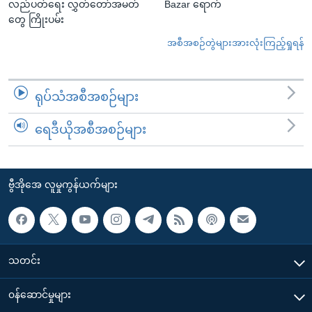
လည်ပတ်ရေး လွှတ်တော်အမတ်
Bazar ရောက်
တွေ ကြိုးပမ်း
အစီအစဉ်တွဲများအားလုံးကြည့်ရှုရန်
ရုပ်သံအစီအစဉ်များ
ရေဒီယိုအစီအစဉ်များ
ဗွီအိုအေ လူမှုကွန်ယက်များ
သတင်း
၀န်ဆောင်မှုများ