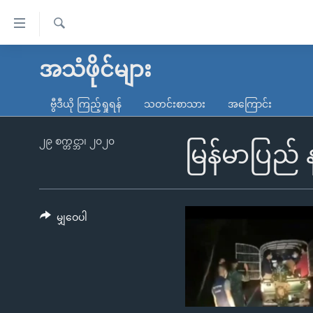
သုံး
ရ
ရှာဖွေ
လွယ်ကူ
မူလစာမျက်နှာ
အသံဖိုင်များ
ရ
စေ
မြန်မာ
လာ
ဗွီဒီယို ကြည့်ရှုရန်
သတင်းစာသား
အကြောင်း
သည့်
ဒ်
ကမ္ဘာ့သတင်းများ
Link
ဗွီဒီယို
နိုင်ငံတကာ
၂၉ စက္တင္ဘာ၊ ၂၀၂၀
မြန်မာပြည် 
များ
သတင်းလွတ်လပ်ခွင့်
အမေရိကန်
ပင်မ
ရပ်ဝန်းတခု လမ်းတခု အလွန်
တရုတ်
အကြောင်းအရာ
အင်္ဂလိပ်စာလေ့လာမယ်
အစ္စရေး-ပါလက်စတိုင်း
မျှဝေပါ
သို့
အပတ်စဉ်ကဏ္ဍများ
အမေရိကန်သုံးအီဒီယံ
ကျော်
ကြည့်
ရေဒီယိုနှင့်ရုပ်သံ အချက်အလက်များ
မကြေးမုံရဲ့ အင်္ဂလိပ်စာ
ရေဒီယို
ရန်
ရေဒီယို/တီဗွီအစီအစဉ်
ရုပ်ရှင်ထဲက အင်္ဂလိပ်စာ
တီဗွီ
ပင်မ