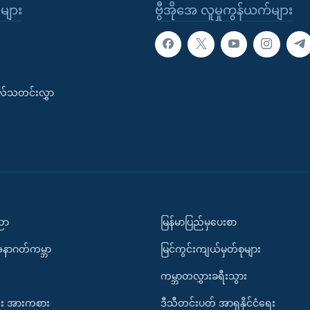
ုများ
ဗွီအိုအေ လူမှုကွန်ယက်များ
းလ်သတင်းလွှာ
ပညာ
မြန်မာပြည်မှပေးစာ
အနာဂတ်ကမ္ဘာ
မြင်ကွင်းကျယ်မှတ်စုများ
ကမ္ဘာတလွှားခရီးသွား
း အားကစား
ဒီသီတင်းပတ် အာရှနိုင်ငံရေး