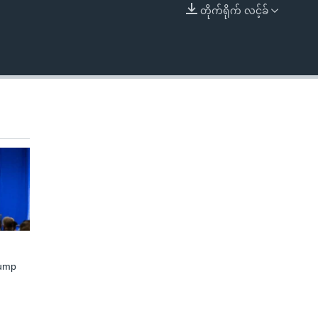
တိုက်ရိုက် လင့်ခ်
EMBED
rump