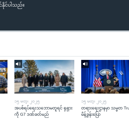
်နိုင်ပါသည်။
၁၅ မတ္၊ ၂၀၂၅
၁၅ မတ္၊ ၂၀၂၅
အပစ်ရပ်ရေးသဘောမတူရင် ရုရှား
တရားရေးဌာနမှာ သမ္မတ T
ကို G7 ဒဏ်ခတ်မည်
မိန့်ခွန်းပြော