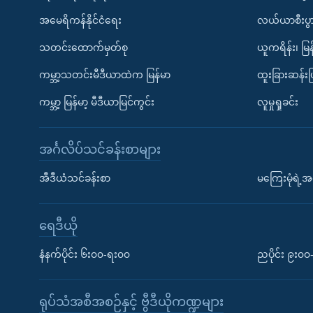
အမေရိကန်နိုင်ငံရေး
လယ်ယာစီးပွ
သတင်းထောက်မှတ်စု
ယူကရိန်း၊ မြန
ကမ္ဘာ့သတင်းမီဒီယာထဲက မြန်မာ
ထူးခြားဆန်း
ကမ္ဘာ့ မြန်မာ့ မီဒီယာမြင်ကွင်း
လူမှုရှုခင်း
အင်္ဂလိပ်သင်ခန်းစာများ
အီဒီယံသင်ခန်းစာ
မကြေးမုံရဲ့အင
ရေဒီယို
နံနက်ပိုင်း ၆း၀၀-ရး၀၀
ညပိုင်း ၉း၀
ရုပ်သံအစီအစဉ်နှင့် ဗွီဒီယိုကဏ္ဍများ