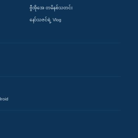
ဗွီအိုအေ တမိနစ်သတင်း
နော်သဇင်ရဲ့ Vlog
droid