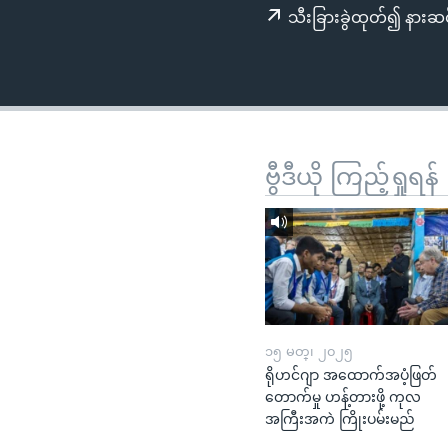
သုတပဒေသာ အင်္ဂလိပ်စာ
အ
သီးခြားခွဲထုတ်၍ နားဆင
ညွန်း
စာမျက်နှာ
သို့
ကျော်
ကြည့်
ရန်
ဗွီဒီယို ကြည့်ရှုရန်
ရှာဖွေ
ရန်
နေရာ
သို့
ကျော်
ရန်
၁၅ မတ္၊ ၂၀၂၅
ရိုဟင်ဂျာ အထောက်အပံ့ဖြတ်
တောက်မှု ဟန့်တားဖို့ ကုလ
အကြီးအကဲ ကြိုးပမ်းမည်