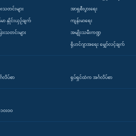
ားသတင်းများ
အာရှစီးပွားရေး
်မာ နှိုင်းယှဉ်ချက်
ကျန်းမာရေး
ပြားသတင်းများ
အမျိုးသမီးကဏ္ဍ
ရိုဟင်ဂျာအရေး မျှော်လင့်ချက်
်္ဂလိပ်စာ
ရုပ်ရှင်ထဲက အင်္ဂလိပ်စာ
၀-၁၀း၀၀