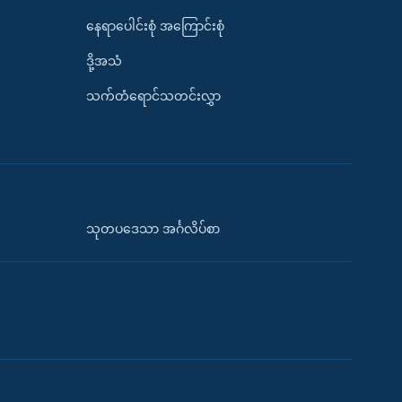
နေရာပေါင်းစုံ အကြောင်းစုံ
ဒို့အသံ
သက်တံရောင်သတင်းလွှာ
သုတပဒေသာ အင်္ဂလိပ်စာ