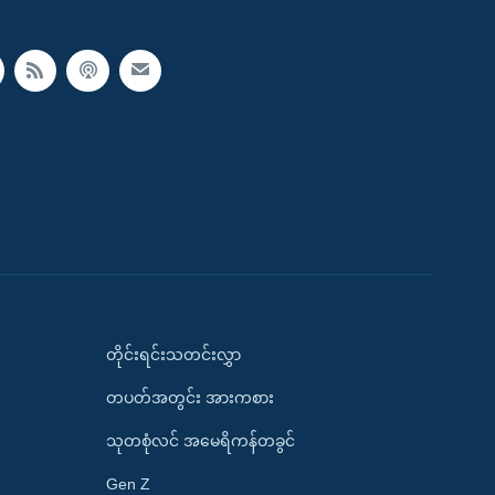
တိုင်းရင်းသတင်းလွှာ
တပတ်အတွင်း အားကစား
သုတစုံလင် အမေရိကန်တခွင်
Gen Z