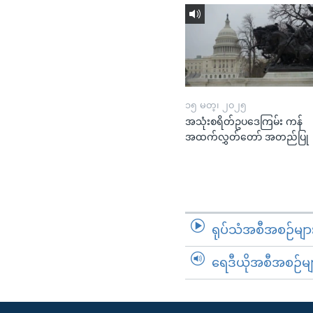
၁၅ မတ္၊ ၂၀၂၅
အသုံးစရိတ်ဥပဒေကြမ်း ကန်
အထက်လွှတ်တော် အတည်ပြု
ရုပ်သံအစီအစဉ်မျာ
ရေဒီယိုအစီအစဉ်မျ