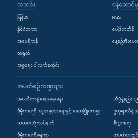
သတင်း
၀န်ဆောင်မှ
မြန်မာ
RSS
နိုင်ငံတကာ
ပေါ့ဒ်ကတ်စ်
အမေရိကန်
နေ့စဉ်အီးမေ
တရုတ်
အစ္စရေး-ပါလက်စတိုင်း
အပတ်စဉ်ကဏ္ဍများ
အယ်ဒီတာနဲ့ ဆွေးနွေးခန်း
သိပ္ပံနဲ့နည်း
ဒီမိုကရေစီ၊ လူ့အခွင့်အရေးနှင့် ခေတ်ပြိုင်ကမ္ဘာ
ဥတုရာသီနဲ့ 
သတင်းသုံးသပ်ချက်
စီးပွားရေး
ဒီမိုကရေစီရေးရာ
တပတ်အတွင်