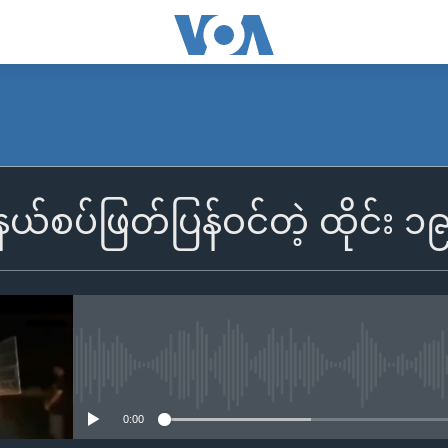
နယ်စပ်ဖြတ်ပြန်ဝင်တဲ့ ထိုင်း ၁
No media source currently availa
0:00