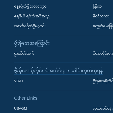
နေ့စဉ်တီဗွီသတင်းလွှာ
မြန်မာ
ရေဒီယို ရုပ်သံအစီအစဉ်
နိုင်ငံတကာ
အပတ်စဉ်တီဗွီမဂ္ဂဇင်း
တွေ့ဆုံမေးမြန
ဗွီအိုအေအကြောင်း
ဌာနမိတ်ဆက်
မီတာလှိုင်းမျာ
ဗွီအိုအေ မိုဘိုင်းလ်အက်ပ်များ ဒေါင်းလုတ်ယူရန်
Learning English
VOA+
ဗွီအိုအေမိုဘ
ဗွီအိုအေ လူမှုကွန်ယက်များ
Other Links
USAGM
လွတ်လပ်တဲ့