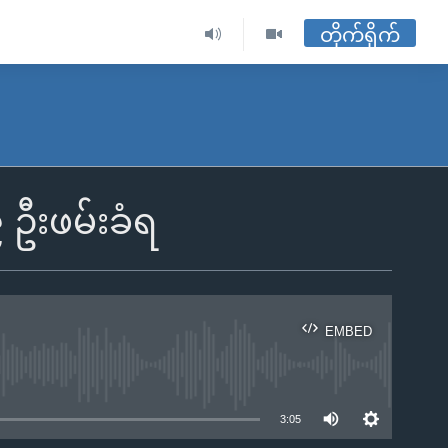
တိုက်ရိုက်
၉ ဦးဖမ်းခံရ
EMBED
ble
3:05