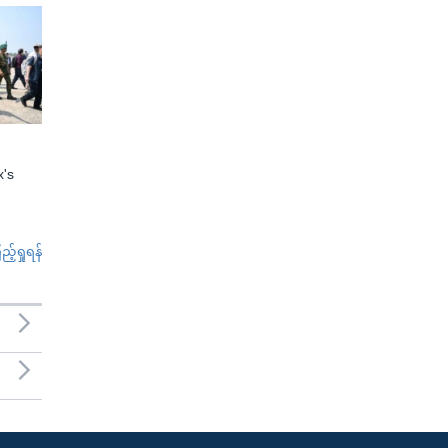
x's
်ရှုရန်