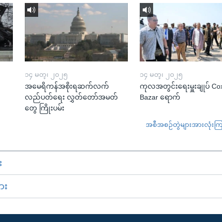
၁၄ မတ္၊ ၂၀၂၅
၁၄ မတ္၊ ၂၀၂၅
အမေရိကန်အစိုးရဆက်လက်
ကုလအတွင်းရေးမှူးချုပ် Co
လည်ပတ်ရေး လွှတ်တော်အမတ်
Bazar ရောက်
တွေ ကြိုးပမ်း
အစီအစဉ်တွဲများအားလုံးကြည့
း
ား