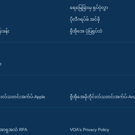
ရေမြေခြားမှ ရုပ်ပုံလွှာ
ပိုလီဂရပ်ဖ်.အင်ဖို
်းခန်း
ဗွီအိုအေ ပုံပြရုပ်သံ
း
ိုင်းလ်သတင်းအက်ပ်-Apple
ဗွီအိုအေမိုဘိုင်းလ်သတင်းအက်ပ်-An
 အာရှအသံ RFA
VOA's Privacy Policy