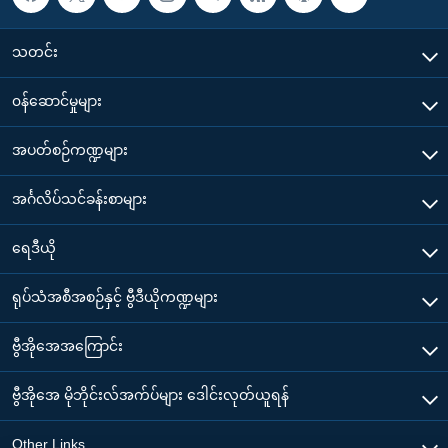
သတင်း
၀န်ဆောင်မှုများ
အပတ်စဉ်ကဏ္ဍများ
အင်္ဂလိပ်သင်ခန်းစာများ
ရေဒီယို
ရုပ်သံအစီအစဉ်နှင့် ဗွီဒီယိုကဏ္ဍများ
ဗွီအိုအေအကြောင်း
ဗွီအိုအေ မိုဘိုင်းလ်အက်ပ်များ ဒေါင်းလုတ်ယူရန်
Other Links