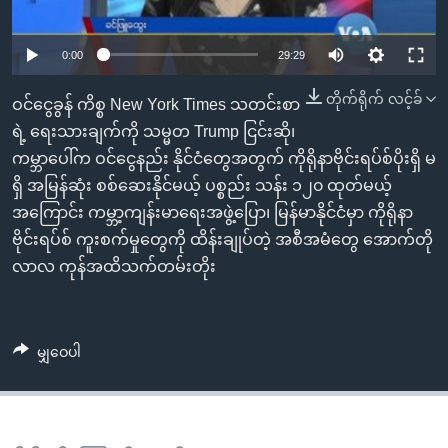
အ
သုတပဒေသာ အင်္ဂလိပ်စာ
ညွန်း
Learning English
0:00
29:29
စာမျက်နှာ
သို့
ဗွီအိုအေ လူမှုကွန်ယက်များ
တိုက်ရိုက် လင့်ခ်
ဝင်ငွေခွန် ကိစ္စ New York Times သတင်းစာ
ကျော်
ရဲ့ ရေးသားချက်ကို သမ္မတ Trump ငြင်းဆို၊
ကြည့်
ကမ္ဘာပေါ်က ဝင်ငွေနည်း နိုင်ငံတွေအတွက် ကိုရိုနာဗိုင်းရပ်စ်ပိုးရှိ မ
ရန်
ဘာသာစကားများ
ရှိ အမြန်ဆုံး စစ်ဆေးနိုင်မယ့် ပစ္စည်း သန်း ၁၂၀ ထုတ်မယ့်
ရှာဖွေ
အကြောင်း ကမ္ဘာ့ကျန်းမာရေးအဖွဲ့ပြော၊ မြန်မာနိုင်ငံမှာ ကိုရိုနာ
ရန်
ဗိုင်းရပ်စ် ကူးစက်မှုတွေကို ထိန်းချုပ်တဲ့ အစီအမံတွေ အောက်တို
နေရာ
လာလ ကုန်အထိသက်တမ်းတိုး
သို့
ကျော်
ရန်
မျှဝေပါ