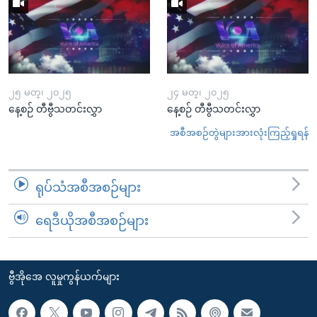
၂၅ မတ္၊ ၂၀၂၅
၂၄ မတ္၊ ၂၀၂၅
နေ့စဉ် တီဗွီသတင်းလွှာ
နေ့စဉ် တီဗွီသတင်းလွှာ
အစီအစဉ်တွဲများအားလုံးကြည့်ရှုရန်
ရုပ်သံအစီအစဉ်များ
ရေဒီယိုအစီအစဉ်များ
ဗွီအိုအေ လူမှုကွန်ယက်များ