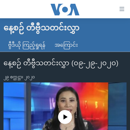
သုံး
ရ
လွယ်ကူ
နေ့စဉ် တီဗွီသတင်းလွှာ
မူလစာမျက်နှာ
စေ
မြန်မာ
ဗွီဒီယို ကြည့်ရှုရန်
အကြောင်း
သည့်
ကမ္ဘာ့သတင်းများ
Link
နေ့စဉ် တီဗွီသတင်းလွှာ (၀၉-၂၉-၂၀၂၀)
ဗွီဒီယို
နိုင်ငံတကာ
များ
သတင်းလွတ်လပ်ခွင့်
အမေရိကန်
ပင်မ
၂၉ စက္တင္ဘာ၊ ၂၀၂၀
ရပ်ဝန်းတခု လမ်းတခု အလွန်
တရုတ်
အကြောင်းအရာ
သို့
အင်္ဂလိပ်စာလေ့လာမယ်
အစ္စရေး-ပါလက်စတိုင်း
ကျော်
အပတ်စဉ်ကဏ္ဍများ
အမေရိကန်သုံးအီဒီယံ
ကြည့်
ရေဒီယိုနှင့်ရုပ်သံ အချက်အလက်များ
မကြေးမုံရဲ့ အင်္ဂလိပ်စာ
ရေဒီယို
ရန်
No media source currently available
ပင်မ
ရေဒီယို/တီဗွီအစီအစဉ်
ရုပ်ရှင်ထဲက အင်္ဂလိပ်စာ
တီဗွီ