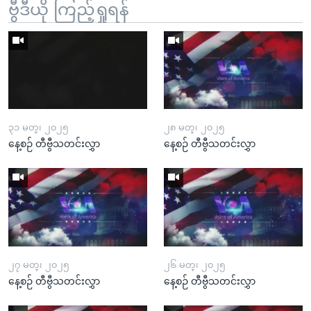
ဗွီဒီယို ကြည့်ရှုရန်
၃၁ မတ္၊ ၂၀၂၅
၂၈ မတ္၊ ၂၀၂၅
နေ့စဉ် တီဗွီသတင်းလွှာ
နေ့စဉ် တီဗွီသတင်းလွှာ
၂၇ မတ္၊ ၂၀၂၅
၂၆ မတ္၊ ၂၀၂၅
နေ့စဉ် တီဗွီသတင်းလွှာ
နေ့စဉ် တီဗွီသတင်းလွှာ