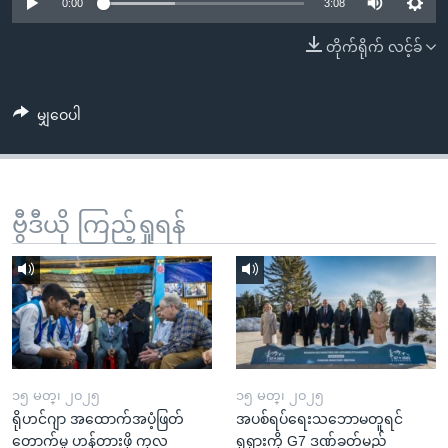
အ
0:00
3:08
သုတပဒေသာ အင်္ဂလိပ်စာ
ညွန်း
Learning English
တိုက်ရိုက် လင့်ခ်
စာမျက်နှာ
သို့
ဗွီအိုအေ လူမှုကွန်ယက်များ
ကျော်
မျှဝေပါ
ကြည့်
ရန်
ဘာသာစကားများ
ရှာဖွေ
ဗွီဒီယို ကြည့်ရှုရန်
ရန်
နေရာ
သို့
ကျော်
ရန်
၁၅ မတ္၊ ၂၀၂၅
၁၅ မတ္၊ ၂၀၂၅
ရိုဟင်ဂျာ အထောက်အပံ့ဖြတ်
အပစ်ရပ်ရေးသဘောမတူရင်
တောက်မှု ဟန့်တားဖို့ ကုလ
ရုရှားကို G7 ဒဏ်ခတ်မည်