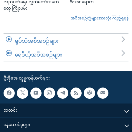
လည်ပတ်ရေး လွှတ်တော်အမတ်
Bazar ရောက်
တွေ ကြိုးပမ်း
အစီအစဉ်တွဲများအားလုံးကြည့်ရှုရန်
ရုပ်သံအစီအစဉ်များ
ရေဒီယိုအစီအစဉ်များ
ဗွီအိုအေ လူမှုကွန်ယက်များ
သတင်း
၀န်ဆောင်မှုများ