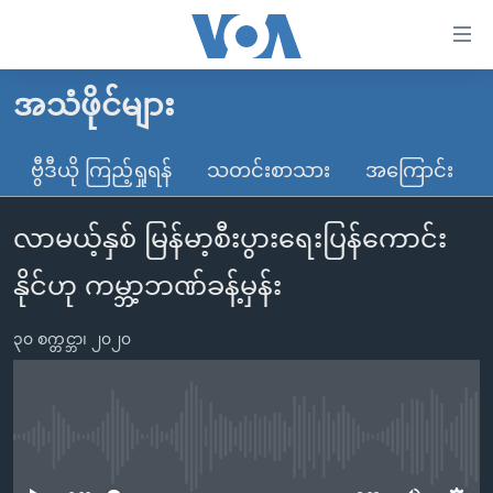
သုံး
ရ
လွယ်ကူ
အသံဖိုင်များ
မူလစာမျက်နှာ
စေ
မြန်မာ
ဗွီဒီယို ကြည့်ရှုရန်
သတင်းစာသား
အကြောင်း
သည့်
ကမ္ဘာ့သတင်းများ
Link
လာမယ့်နှစ် မြန်မာ့စီးပွားရေးပြန်ကောင်း
ဗွီဒီယို
နိုင်ငံတကာ
များ
သတင်းလွတ်လပ်ခွင့်
အမေရိကန်
နိုင်ဟု ကမ္ဘာ့ဘဏ်ခန့်မှန်း
ပင်မ
ရပ်ဝန်းတခု လမ်းတခု အလွန်
တရုတ်
အကြောင်းအရာ
၃၀ စက္တင္ဘာ၊ ၂၀၂၀
သို့
အင်္ဂလိပ်စာလေ့လာမယ်
အစ္စရေး-ပါလက်စတိုင်း
ကျော်
အပတ်စဉ်ကဏ္ဍများ
အမေရိကန်သုံးအီဒီယံ
ကြည့်
ရေဒီယိုနှင့်ရုပ်သံ အချက်အလက်များ
မကြေးမုံရဲ့ အင်္ဂလိပ်စာ
ရေဒီယို
ရန်
No media source currently available
ပင်မ
ရေဒီယို/တီဗွီအစီအစဉ်
ရုပ်ရှင်ထဲက အင်္ဂလိပ်စာ
တီဗွီ