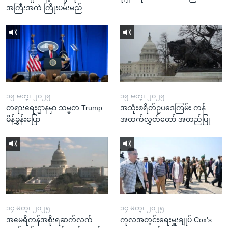
အကြီးအကဲ ကြိုးပမ်းမည်
၁၅ မတ္၊ ၂၀၂၅
၁၅ မတ္၊ ၂၀၂၅
တရားရေးဌာနမှာ သမ္မတ Trump
အသုံးစရိတ်ဥပဒေကြမ်း ကန်
မိန့်ခွန်းပြော
အထက်လွှတ်တော် အတည်ပြု
၁၄ မတ္၊ ၂၀၂၅
၁၄ မတ္၊ ၂၀၂၅
အမေရိကန်အစိုးရဆက်လက်
ကုလအတွင်းရေးမှူးချုပ် Cox's