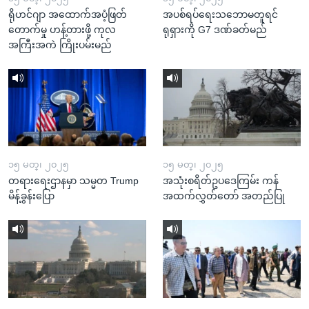
ရိုဟင်ဂျာ အထောက်အပံ့ဖြတ်
အပစ်ရပ်ရေးသဘောမတူရင်
တောက်မှု ဟန့်တားဖို့ ကုလ
ရုရှားကို G7 ဒဏ်ခတ်မည်
အကြီးအကဲ ကြိုးပမ်းမည်
၁၅ မတ္၊ ၂၀၂၅
၁၅ မတ္၊ ၂၀၂၅
တရားရေးဌာနမှာ သမ္မတ Trump
အသုံးစရိတ်ဥပဒေကြမ်း ကန်
မိန့်ခွန်းပြော
အထက်လွှတ်တော် အတည်ပြု