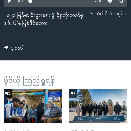
အ
0:00
7:39
သုတပဒေသာ အင်္ဂလိပ်စာ
ညွန်း
Learning English
တိုက်ရိုက် လင့်ခ်
၂၀၂၁ မြန်မာ့ စီးပွားရေး ဖွံ့ဖြိုးတိုးတက်မှု
စာမျက်နှာ
နှုန်း ၆% ဖြစ်နိုင်မလား
သို့
ဗွီအိုအေ လူမှုကွန်ယက်များ
ကျော်
ကြည့်
မျှဝေပါ
ရန်
ဘာသာစကားများ
ရှာဖွေ
ရန်
နေရာ
ဗွီဒီယို ကြည့်ရှုရန်
သို့
ကျော်
ရန်
၁၅ မတ္၊ ၂၀၂၅
၁၅ မတ္၊ ၂၀၂၅