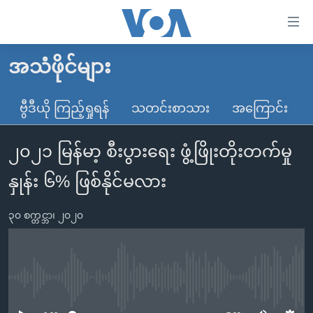
သုံး
ရ
လွယ်ကူ
အသံဖိုင်များ
မူလစာမျက်နှာ
စေ
မြန်မာ
ဗွီဒီယို ကြည့်ရှုရန်
သတင်းစာသား
အကြောင်း
သည့်
ကမ္ဘာ့သတင်းများ
Link
၂၀၂၁ မြန်မာ့ စီးပွားရေး ဖွံ့ဖြိုးတိုးတက်မှု
ဗွီဒီယို
နိုင်ငံတကာ
များ
သတင်းလွတ်လပ်ခွင့်
အမေရိကန်
နှုန်း ၆% ဖြစ်နိုင်မလား
ပင်မ
ရပ်ဝန်းတခု လမ်းတခု အလွန်
တရုတ်
အကြောင်းအရာ
၃၀ စက္တင္ဘာ၊ ၂၀၂၀
သို့
အင်္ဂလိပ်စာလေ့လာမယ်
အစ္စရေး-ပါလက်စတိုင်း
ကျော်
အပတ်စဉ်ကဏ္ဍများ
အမေရိကန်သုံးအီဒီယံ
ကြည့်
ရေဒီယိုနှင့်ရုပ်သံ အချက်အလက်များ
မကြေးမုံရဲ့ အင်္ဂလိပ်စာ
ရေဒီယို
ရန်
No media source currently available
ပင်မ
ရေဒီယို/တီဗွီအစီအစဉ်
ရုပ်ရှင်ထဲက အင်္ဂလိပ်စာ
တီဗွီ