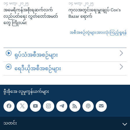
၁၄ မတ္၊ ၂၀၂၅
၁၄ မတ္၊ ၂၀၂၅
အမေရိကန်အစိုးရဆက်လက်
ကုလအတွင်းရေးမှူးချုပ် Cox's
လည်ပတ်ရေး လွှတ်တော်အမတ်
Bazar ရောက်
တွေ ကြိုးပမ်း
အစီအစဉ်တွဲများအားလုံးကြည့်ရှုရန်
ရုပ်သံအစီအစဉ်များ
ရေဒီယိုအစီအစဉ်များ
ဗွီအိုအေ လူမှုကွန်ယက်များ
သတင်း