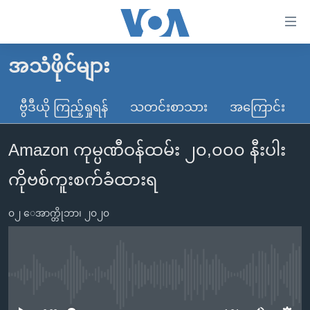
သုံး
ရ
လွယ်ကူ
အသံဖိုင်များ
မူလစာမျက်နှာ
စေ
မြန်မာ
ဗွီဒီယို ကြည့်ရှုရန်
သတင်းစာသား
အကြောင်း
သည့်
ကမ္ဘာ့သတင်းများ
Link
Amazon ကုမ္ပဏီဝန်ထမ်း ၂၀,၀၀၀ နီးပါး
ဗွီဒီယို
နိုင်ငံတကာ
များ
သတင်းလွတ်လပ်ခွင့်
အမေရိကန်
ကိုဗစ်ကူးစက်ခံထားရ
ပင်မ
ရပ်ဝန်းတခု လမ်းတခု အလွန်
တရုတ်
အကြောင်းအရာ
၀၂ ေအာက္တိုဘာ၊ ၂၀၂၀
သို့
အင်္ဂလိပ်စာလေ့လာမယ်
အစ္စရေး-ပါလက်စတိုင်း
ကျော်
အပတ်စဉ်ကဏ္ဍများ
အမေရိကန်သုံးအီဒီယံ
ကြည့်
ရေဒီယိုနှင့်ရုပ်သံ အချက်အလက်များ
မကြေးမုံရဲ့ အင်္ဂလိပ်စာ
ရေဒီယို
ရန်
No media source currently available
ပင်မ
ရေဒီယို/တီဗွီအစီအစဉ်
ရုပ်ရှင်ထဲက အင်္ဂလိပ်စာ
တီဗွီ