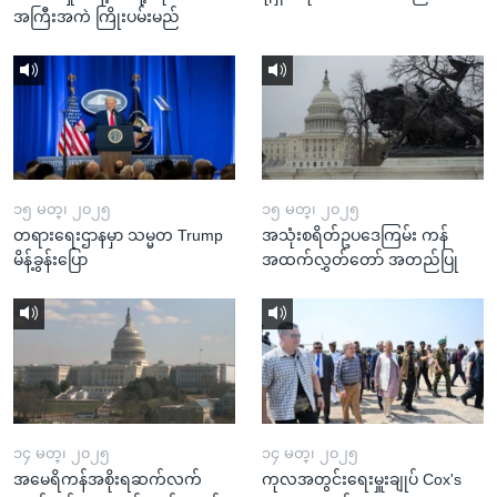
အကြီးအကဲ ကြိုးပမ်းမည်
၁၅ မတ္၊ ၂၀၂၅
၁၅ မတ္၊ ၂၀၂၅
တရားရေးဌာနမှာ သမ္မတ Trump
အသုံးစရိတ်ဥပဒေကြမ်း ကန်
မိန့်ခွန်းပြော
အထက်လွှတ်တော် အတည်ပြု
၁၄ မတ္၊ ၂၀၂၅
၁၄ မတ္၊ ၂၀၂၅
အမေရိကန်အစိုးရဆက်လက်
ကုလအတွင်းရေးမှူးချုပ် Cox's