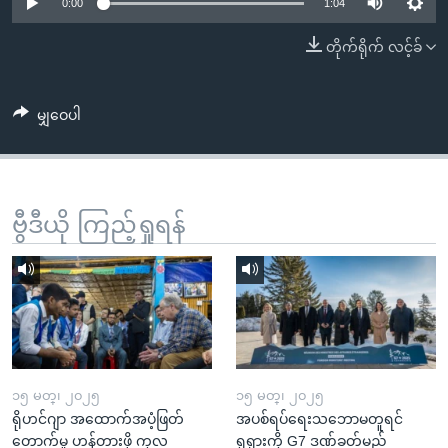
အ
0:00
1:04
သုတပဒေသာ အင်္ဂလိပ်စာ
ညွန်း
Learning English
တိုက်ရိုက် လင့်ခ်
စာမျက်နှာ
သို့
ဗွီအိုအေ လူမှုကွန်ယက်များ
ကျော်
မျှဝေပါ
ကြည့်
ရန်
ဘာသာစကားများ
ရှာဖွေ
ဗွီဒီယို ကြည့်ရှုရန်
ရန်
နေရာ
သို့
ကျော်
ရန်
၁၅ မတ္၊ ၂၀၂၅
၁၅ မတ္၊ ၂၀၂၅
ရိုဟင်ဂျာ အထောက်အပံ့ဖြတ်
အပစ်ရပ်ရေးသဘောမတူရင်
တောက်မှု ဟန့်တားဖို့ ကုလ
ရုရှားကို G7 ဒဏ်ခတ်မည်