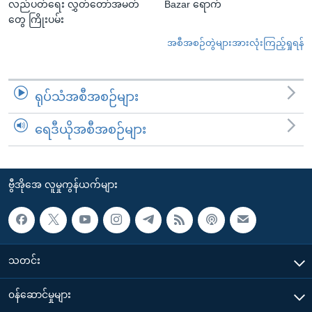
လည်ပတ်ရေး လွှတ်တော်အမတ်
Bazar ရောက်
တွေ ကြိုးပမ်း
အစီအစဉ်တွဲများအားလုံးကြည့်ရှုရန်
ရုပ်သံအစီအစဉ်များ
ရေဒီယိုအစီအစဉ်များ
ဗွီအိုအေ လူမှုကွန်ယက်များ
သတင်း
၀န်ဆောင်မှုများ