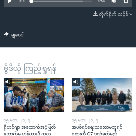
အ
0:00
0:54
သုတပဒေသာ အင်္ဂလိပ်စာ
ညွန်း
Learning English
တိုက်ရိုက် လင့်ခ်
စာမျက်နှာ
သို့
ဗွီအိုအေ လူမှုကွန်ယက်များ
ကျော်
မျှဝေပါ
ကြည့်
ရန်
ဘာသာစကားများ
ရှာဖွေ
ဗွီဒီယို ကြည့်ရှုရန်
ရန်
နေရာ
သို့
ကျော်
ရန်
၁၅ မတ္၊ ၂၀၂၅
၁၅ မတ္၊ ၂၀၂၅
ရိုဟင်ဂျာ အထောက်အပံ့ဖြတ်
အပစ်ရပ်ရေးသဘောမတူရင်
တောက်မှု ဟန့်တားဖို့ ကုလ
ရုရှားကို G7 ဒဏ်ခတ်မည်