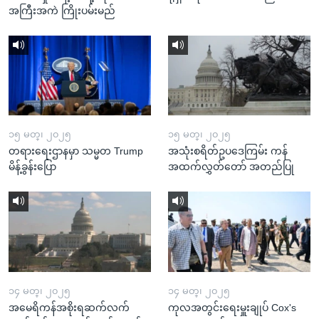
အကြီးအကဲ ကြိုးပမ်းမည်
၁၅ မတ္၊ ၂၀၂၅
၁၅ မတ္၊ ၂၀၂၅
တရားရေးဌာနမှာ သမ္မတ Trump
အသုံးစရိတ်ဥပဒေကြမ်း ကန်
မိန့်ခွန်းပြော
အထက်လွှတ်တော် အတည်ပြု
၁၄ မတ္၊ ၂၀၂၅
၁၄ မတ္၊ ၂၀၂၅
အမေရိကန်အစိုးရဆက်လက်
ကုလအတွင်းရေးမှူးချုပ် Cox's