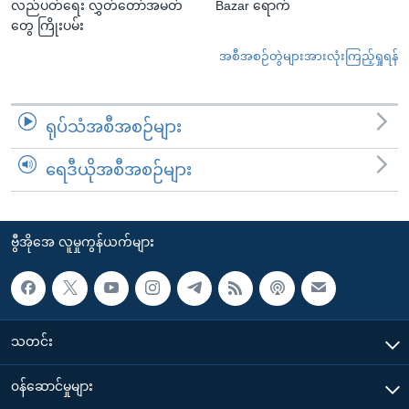
လည်ပတ်ရေး လွှတ်တော်အမတ်
Bazar ရောက်
တွေ ကြိုးပမ်း
အစီအစဉ်တွဲများအားလုံးကြည့်ရှုရန်
ရုပ်သံအစီအစဉ်များ
ရေဒီယိုအစီအစဉ်များ
ဗွီအိုအေ လူမှုကွန်ယက်များ
သတင်း
၀န်ဆောင်မှုများ