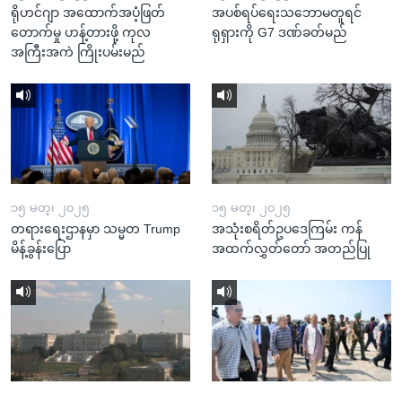
ရိုဟင်ဂျာ အထောက်အပံ့ဖြတ်
အပစ်ရပ်ရေးသဘောမတူရင်
တောက်မှု ဟန့်တားဖို့ ကုလ
ရုရှားကို G7 ဒဏ်ခတ်မည်
အကြီးအကဲ ကြိုးပမ်းမည်
၁၅ မတ္၊ ၂၀၂၅
၁၅ မတ္၊ ၂၀၂၅
တရားရေးဌာနမှာ သမ္မတ Trump
အသုံးစရိတ်ဥပဒေကြမ်း ကန်
မိန့်ခွန်းပြော
အထက်လွှတ်တော် အတည်ပြု