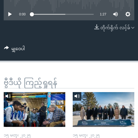
No media source currently available
အ
သုတပဒေသာ အင်္ဂလိပ်စာ
ညွန်း
Learning English
0:00
1:27
စာမျက်နှာ
သို့
ဗွီအိုအေ လူမှုကွန်ယက်များ
တိုက်ရိုက် လင့်ခ်
ကျော်
ကြည့်
မျှဝေပါ
ရန်
ဘာသာစကားများ
ရှာဖွေ
ရန်
နေရာ
ဗွီဒီယို ကြည့်ရှုရန်
သို့
ကျော်
ရန်
၁၅ မတ္၊ ၂၀၂၅
၁၅ မတ္၊ ၂၀၂၅