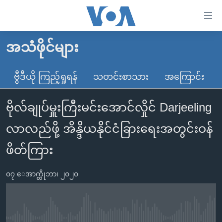
သုံး
ရ
လွယ်ကူ
အသံဖိုင်များ
မူလစာမျက်နှာ
စေ
မြန်မာ
ဗွီဒီယို ကြည့်ရှုရန်
သတင်းစာသား
အကြောင်း
သည့်
ကမ္ဘာ့သတင်းများ
Link
ဗိုလ်ချုပ်မှူးကြီးမင်းအောင်လှိုင် Darjeeling
ဗွီဒီယို
နိုင်ငံတကာ
များ
သတင်းလွတ်လပ်ခွင့်
အမေရိကန်
လာလည်ဖို့ အိန္ဒိယနိုင်ငံခြားရေးအတွင်းဝန်
ပင်မ
ရပ်ဝန်းတခု လမ်းတခု အလွန်
တရုတ်
အကြောင်းအရာ
ဖိတ်ကြား
သို့
အင်္ဂလိပ်စာလေ့လာမယ်
အစ္စရေး-ပါလက်စတိုင်း
ကျော်
၀၇ ေအာက္တိုဘာ၊ ၂၀၂၀
အပတ်စဉ်ကဏ္ဍများ
အမေရိကန်သုံးအီဒီယံ
ကြည့်
ရေဒီယိုနှင့်ရုပ်သံ အချက်အလက်များ
မကြေးမုံရဲ့ အင်္ဂလိပ်စာ
ရေဒီယို
ရန်
ပင်မ
ရေဒီယို/တီဗွီအစီအစဉ်
ရုပ်ရှင်ထဲက အင်္ဂလိပ်စာ
တီဗွီ