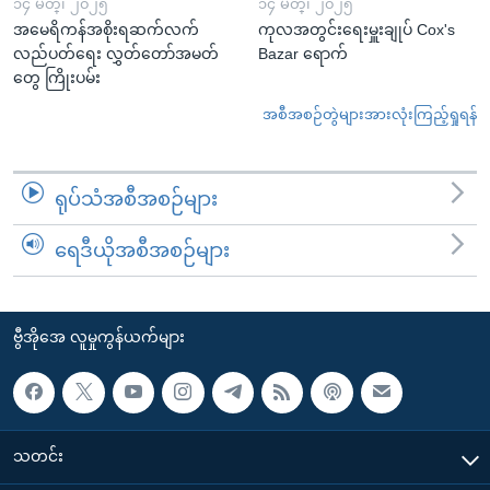
၁၄ မတ္၊ ၂၀၂၅
၁၄ မတ္၊ ၂၀၂၅
အမေရိကန်အစိုးရဆက်လက်
ကုလအတွင်းရေးမှူးချုပ် Cox's
လည်ပတ်ရေး လွှတ်တော်အမတ်
Bazar ရောက်
တွေ ကြိုးပမ်း
အစီအစဉ်တွဲများအားလုံးကြည့်ရှုရန်
ရုပ်သံအစီအစဉ်များ
ရေဒီယိုအစီအစဉ်များ
ဗွီအိုအေ လူမှုကွန်ယက်များ
သတင်း