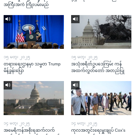
အကြီးအကဲ ကြိုးပမ်းမည်
၁၅ မတ္၊ ၂၀၂၅
၁၅ မတ္၊ ၂၀၂၅
တရားရေးဌာနမှာ သမ္မတ Trump
အသုံးစရိတ်ဥပဒေကြမ်း ကန်
မိန့်ခွန်းပြော
အထက်လွှတ်တော် အတည်ပြု
၁၄ မတ္၊ ၂၀၂၅
၁၄ မတ္၊ ၂၀၂၅
အမေရိကန်အစိုးရဆက်လက်
ကုလအတွင်းရေးမှူးချုပ် Cox's