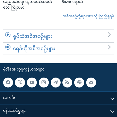
လည်ပတ်ရေး လွှတ်တော်အမတ်
Bazar ရောက်
တွေ ကြိုးပမ်း
အစီအစဉ်တွဲများအားလုံးကြည့်ရှုရန်
ရုပ်သံအစီအစဉ်များ
ရေဒီယိုအစီအစဉ်များ
ဗွီအိုအေ လူမှုကွန်ယက်များ
သတင်း
၀န်ဆောင်မှုများ