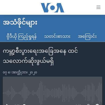
သုံး
ရ
လွယ်ကူ
အသံဖိုင်များ
မူလစာမျက်နှာ
စေ
မြန်မာ
ဗွီဒီယို ကြည့်ရှုရန်
သတင်းစာသား
အကြောင်း
သည့်
ကမ္ဘာ့သတင်းများ
Link
ကမ္ဘာ့စီးပွားရေးအခြေအနေ ထင်
ဗွီဒီယို
နိုင်ငံတကာ
များ
သတင်းလွတ်လပ်ခွင့်
အမေရိကန်
သလောက်ဆိုးဖွယ်မရှိ
ပင်မ
ရပ်ဝန်းတခု လမ်းတခု အလွန်
တရုတ်
အကြောင်းအရာ
၀၇ ေအာက္တိုဘာ၊ ၂၀၂၀
သို့
အင်္ဂလိပ်စာလေ့လာမယ်
အစ္စရေး-ပါလက်စတိုင်း
ကျော်
အပတ်စဉ်ကဏ္ဍများ
အမေရိကန်သုံးအီဒီယံ
ကြည့်
ရေဒီယိုနှင့်ရုပ်သံ အချက်အလက်များ
မကြေးမုံရဲ့ အင်္ဂလိပ်စာ
ရေဒီယို
ရန်
No media source currently available
ပင်မ
ရေဒီယို/တီဗွီအစီအစဉ်
ရုပ်ရှင်ထဲက အင်္ဂလိပ်စာ
တီဗွီ