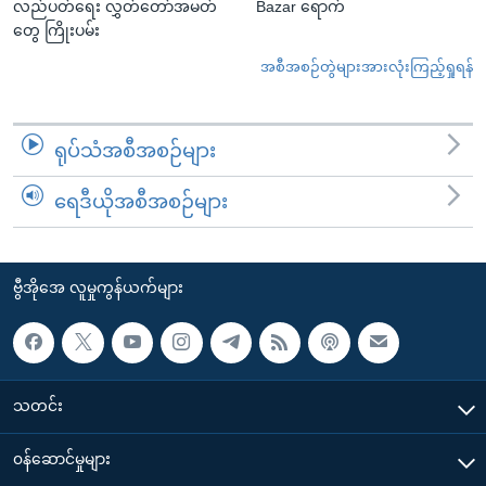
လည်ပတ်ရေး လွှတ်တော်အမတ်
Bazar ရောက်
တွေ ကြိုးပမ်း
အစီအစဉ်တွဲများအားလုံးကြည့်ရှုရန်
ရုပ်သံအစီအစဉ်များ
ရေဒီယိုအစီအစဉ်များ
ဗွီအိုအေ လူမှုကွန်ယက်များ
သတင်း
၀န်ဆောင်မှုများ