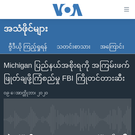
သုံး
ရ
လွယ်ကူ
အသံဖိုင်များ
မူလစာမျက်နှာ
စေ
မြန်မာ
ဗွီဒီယို ကြည့်ရှုရန်
သတင်းစာသား
အကြောင်း
သည့်
ကမ္ဘာ့သတင်းများ
Link
Michigan ပြည်နယ်အစိုးရကို အကြမ်းဖက်
ဗွီဒီယို
နိုင်ငံတကာ
များ
သတင်းလွတ်လပ်ခွင့်
အမေရိကန်
ဖြုတ်ချဖို့ကြံစည်မှု FBI ကြိုတင်တားဆီး
ပင်မ
ရပ်ဝန်းတခု လမ်းတခု အလွန်
တရုတ်
အကြောင်းအရာ
၀၉ ေအာက္တိုဘာ၊ ၂၀၂၀
သို့
အင်္ဂလိပ်စာလေ့လာမယ်
အစ္စရေး-ပါလက်စတိုင်း
ကျော်
အပတ်စဉ်ကဏ္ဍများ
အမေရိကန်သုံးအီဒီယံ
ကြည့်
ရေဒီယိုနှင့်ရုပ်သံ အချက်အလက်များ
မကြေးမုံရဲ့ အင်္ဂလိပ်စာ
ရေဒီယို
ရန်
No media source currently available
ပင်မ
ရေဒီယို/တီဗွီအစီအစဉ်
ရုပ်ရှင်ထဲက အင်္ဂလိပ်စာ
တီဗွီ