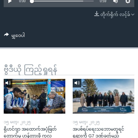
အ
0:00
0:59
သုတပဒေသာ အင်္ဂလိပ်စာ
ညွန်း
Learning English
တိုက်ရိုက် လင့်ခ်
စာမျက်နှာ
သို့
ဗွီအိုအေ လူမှုကွန်ယက်များ
ကျော်
မျှဝေပါ
ကြည့်
ရန်
ဘာသာစကားများ
ရှာဖွေ
ဗွီဒီယို ကြည့်ရှုရန်
ရန်
နေရာ
သို့
ကျော်
ရန်
၁၅ မတ္၊ ၂၀၂၅
၁၅ မတ္၊ ၂၀၂၅
ရိုဟင်ဂျာ အထောက်အပံ့ဖြတ်
အပစ်ရပ်ရေးသဘောမတူရင်
တောက်မှု ဟန့်တားဖို့ ကုလ
ရုရှားကို G7 ဒဏ်ခတ်မည်