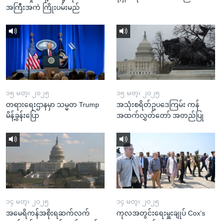
အကြီးအကဲ ကြိုးပမ်းမည်
၁၅ မတ္၊ ၂၀၂၅
၁၅ မတ္၊ ၂၀၂၅
တရားရေးဌာနမှာ သမ္မတ Trump
အသုံးစရိတ်ဥပဒေကြမ်း ကန်
မိန့်ခွန်းပြော
အထက်လွှတ်တော် အတည်ပြု
၁၄ မတ္၊ ၂၀၂၅
၁၄ မတ္၊ ၂၀၂၅
အမေရိကန်အစိုးရဆက်လက်
ကုလအတွင်းရေးမှူးချုပ် Cox's