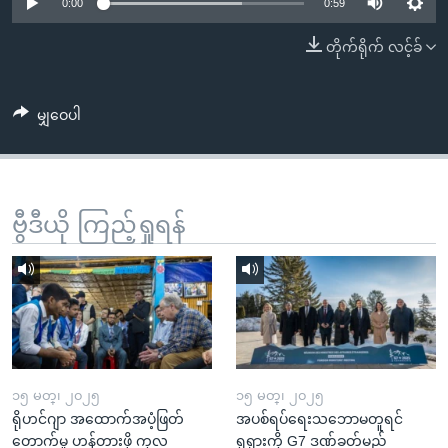
အ
0:00
0:59
သုတပဒေသာ အင်္ဂလိပ်စာ
ညွန်း
Learning English
တိုက်ရိုက် လင့်ခ်
စာမျက်နှာ
သို့
ဗွီအိုအေ လူမှုကွန်ယက်များ
ကျော်
မျှဝေပါ
ကြည့်
ရန်
ဘာသာစကားများ
ရှာဖွေ
ဗွီဒီယို ကြည့်ရှုရန်
ရန်
နေရာ
သို့
ကျော်
ရန်
၁၅ မတ္၊ ၂၀၂၅
၁၅ မတ္၊ ၂၀၂၅
ရိုဟင်ဂျာ အထောက်အပံ့ဖြတ်
အပစ်ရပ်ရေးသဘောမတူရင်
တောက်မှု ဟန့်တားဖို့ ကုလ
ရုရှားကို G7 ဒဏ်ခတ်မည်