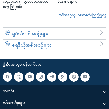
လည်ပတ်ရေး လွှတ်တော်အမတ်
Bazar ရောက်
တွေ ကြိုးပမ်း
အစီအစဉ်တွဲများအားလုံးကြည့်ရှုရန်
ရုပ်သံအစီအစဉ်များ
ရေဒီယိုအစီအစဉ်များ
ဗွီအိုအေ လူမှုကွန်ယက်များ
သတင်း
၀န်ဆောင်မှုများ