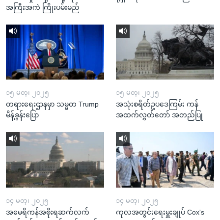
အကြီးအကဲ ကြိုးပမ်းမည်
၁၅ မတ္၊ ၂၀၂၅
၁၅ မတ္၊ ၂၀၂၅
တရားရေးဌာနမှာ သမ္မတ Trump
အသုံးစရိတ်ဥပဒေကြမ်း ကန်
မိန့်ခွန်းပြော
အထက်လွှတ်တော် အတည်ပြု
၁၄ မတ္၊ ၂၀၂၅
၁၄ မတ္၊ ၂၀၂၅
အမေရိကန်အစိုးရဆက်လက်
ကုလအတွင်းရေးမှူးချုပ် Cox's