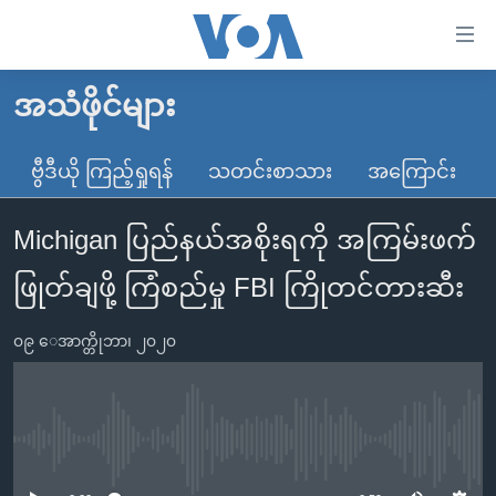
သုံး
ရ
လွယ်ကူ
အသံဖိုင်များ
မူလစာမျက်နှာ
စေ
မြန်မာ
ဗွီဒီယို ကြည့်ရှုရန်
သတင်းစာသား
အကြောင်း
သည့်
ကမ္ဘာ့သတင်းများ
Link
Michigan ပြည်နယ်အစိုးရကို အကြမ်းဖက်
ဗွီဒီယို
နိုင်ငံတကာ
များ
သတင်းလွတ်လပ်ခွင့်
အမေရိကန်
ဖြုတ်ချဖို့ ကြံစည်မှု FBI ကြိုတင်တားဆီး
ပင်မ
ရပ်ဝန်းတခု လမ်းတခု အလွန်
တရုတ်
အကြောင်းအရာ
၀၉ ေအာက္တိုဘာ၊ ၂၀၂၀
သို့
အင်္ဂလိပ်စာလေ့လာမယ်
အစ္စရေး-ပါလက်စတိုင်း
ကျော်
အပတ်စဉ်ကဏ္ဍများ
အမေရိကန်သုံးအီဒီယံ
ကြည့်
ရေဒီယိုနှင့်ရုပ်သံ အချက်အလက်များ
မကြေးမုံရဲ့ အင်္ဂလိပ်စာ
ရေဒီယို
ရန်
No media source currently available
ပင်မ
ရေဒီယို/တီဗွီအစီအစဉ်
ရုပ်ရှင်ထဲက အင်္ဂလိပ်စာ
တီဗွီ