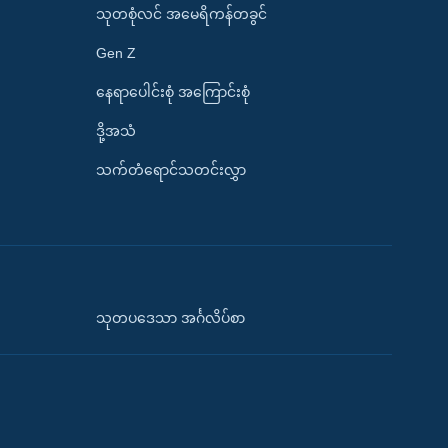
သုတစုံလင် အမေရိကန်တခွင်
Gen Z
နေရာပေါင်းစုံ အကြောင်းစုံ
ဒို့အသံ
သက်တံရောင်သတင်းလွှာ
သုတပဒေသာ အင်္ဂလိပ်စာ