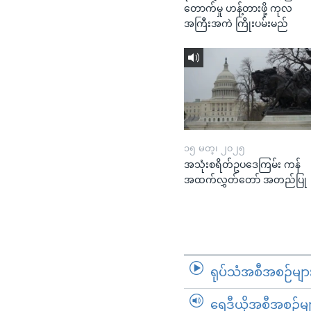
တောက်မှု ဟန့်တားဖို့ ကုလ
အကြီးအကဲ ကြိုးပမ်းမည်
၁၅ မတ္၊ ၂၀၂၅
အသုံးစရိတ်ဥပဒေကြမ်း ကန်
အထက်လွှတ်တော် အတည်ပြု
ရုပ်သံအစီအစဉ်မျာ
ရေဒီယိုအစီအစဉ်မျ