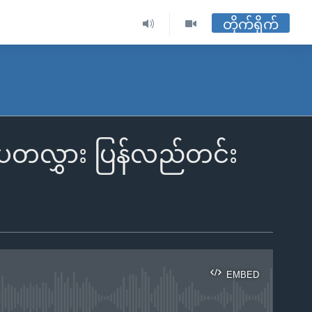
တိုက်ရိုက်
ာပတလွှား ပြန်လည်တင်း
EMBED
ble