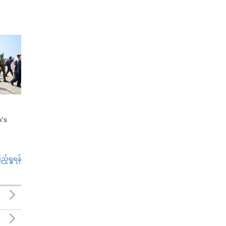
x's
်ရှုရန်