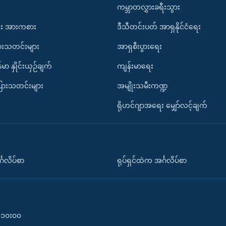
ကမ္ဘာတလွှားခရီးသွား
း အားကစား
ဒီသီတင်းပတ် အာရှနိုင်ငံရေး
ားသတင်းများ
အာရှစီးပွားရေး
်မာ နှိုင်းယှဉ်ချက်
ကျန်းမာရေး
ပြားသတင်းများ
အမျိုးသမီးကဏ္ဍ
ရိုဟင်ဂျာအရေး မျှော်လင့်ချက်
်္ဂလိပ်စာ
ရုပ်ရှင်ထဲက အင်္ဂလိပ်စာ
၀-၁၀း၀၀