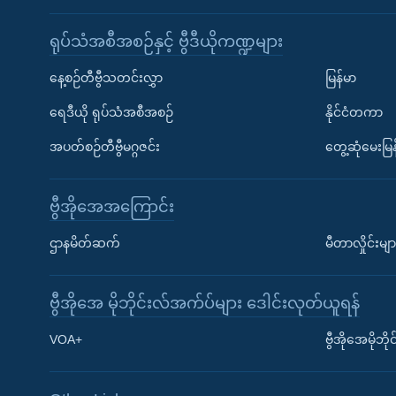
ရုပ်သံအစီအစဉ်နှင့် ဗွီဒီယိုကဏ္ဍများ
နေ့စဉ်တီဗွီသတင်းလွှာ
မြန်မာ
ရေဒီယို ရုပ်သံအစီအစဉ်
နိုင်ငံတကာ
အပတ်စဉ်တီဗွီမဂ္ဂဇင်း
တွေ့ဆုံမေးမြန
ဗွီအိုအေအကြောင်း
ဌာနမိတ်ဆက်
မီတာလှိုင်းမျာ
ဗွီအိုအေ မိုဘိုင်းလ်အက်ပ်များ ဒေါင်းလုတ်ယူရန်
Learning English
VOA+
ဗွီအိုအေမိုဘ
ဗွီအိုအေ လူမှုကွန်ယက်များ