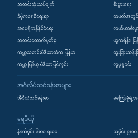
သတင်းသုံးသပ်ချက်
စီးပွားရေး
ဒီမိုကရေစီရေးရာ
တပတ်အတွင်
အမေရိကန်နိုင်ငံရေး
လယ်ယာစီးပွ
သတင်းထောက်မှတ်စု
ယူကရိန်း၊ မြန
ကမ္ဘာ့သတင်းမီဒီယာထဲက မြန်မာ
ထူးခြားဆန်း
ကမ္ဘာ့ မြန်မာ့ မီဒီယာမြင်ကွင်း
လူမှုရှုခင်း
အင်္ဂလိပ်သင်ခန်းစာများ
အီဒီယံသင်ခန်းစာ
မကြေးမုံရဲ့အင
ရေဒီယို
နံနက်ပိုင်း ၆း၀၀-ရး၀၀
ညပိုင်း ၉း၀