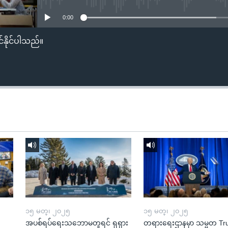
0:00
်နိုင်ပါသည်။
၁၅ မတ္၊ ၂၀၂၅
၁၅ မတ္၊ ၂၀၂၅
အပစ်ရပ်ရေးသဘောမတူရင် ရုရှား
တရားရေးဌာနမှာ သမ္မတ T