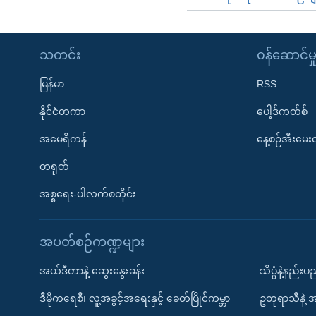
သတင်း
၀န်ဆောင်မှ
မြန်မာ
RSS
နိုင်ငံတကာ
ပေါ့ဒ်ကတ်စ်
အမေရိကန်
နေ့စဉ်အီးမေ
တရုတ်
အစ္စရေး-ပါလက်စတိုင်း
အပတ်စဉ်ကဏ္ဍများ
အယ်ဒီတာနဲ့ ဆွေးနွေးခန်း
သိပ္ပံနဲ့နည်း
ဒီမိုကရေစီ၊ လူ့အခွင့်အရေးနှင့် ခေတ်ပြိုင်ကမ္ဘာ
ဥတုရာသီနဲ့ 