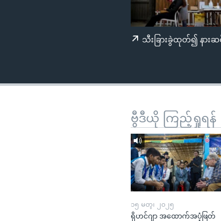
သုတပဒေသာ အင်္ဂလိပ်စာ
အ
ညွန်း
စာမျက်နှာ
သီးခြားခွဲထုတ်၍ နားဆင
သို့
ကျော်
ကြည့်
ရန်
ရှာဖွေ
ရန်
ဗွီဒီယို ကြည့်ရှုရန်
နေရာ
သို့
ကျော်
ရန်
၁၅ မတ္၊ ၂၀၂၅
ရိုဟင်ဂျာ အထောက်အပံ့ဖြတ်