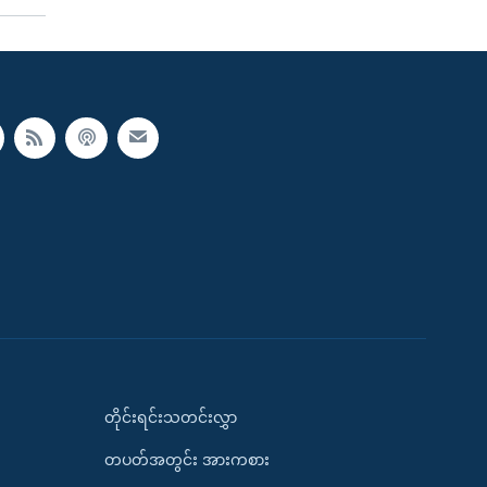
တိုင်းရင်းသတင်းလွှာ
တပတ်အတွင်း အားကစား