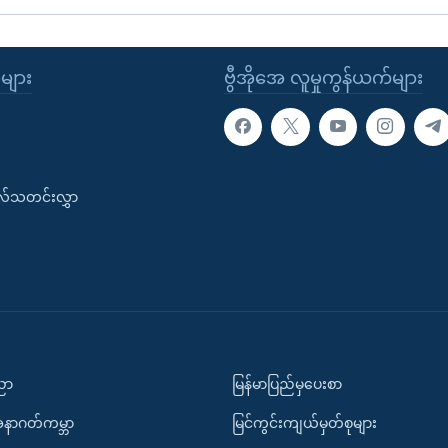
ုများ
ဗွီအိုအေ လူမှုကွန်ယက်များ
းလ်သတင်းလွှာ
ပညာ
မြန်မာပြည်မှပေးစာ
အနာဂတ်ကမ္ဘာ
မြင်ကွင်းကျယ်မှတ်စုများ