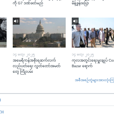
ကို G7 ဒဏ်ခတ်မည်
မိန့်ခွန်းပြော
၁၄ မတ္၊ ၂၀၂၅
၁၄ မတ္၊ ၂၀၂၅
အမေရိကန်အစိုးရဆက်လက်
ကုလအတွင်းရေးမှူးချုပ် Co
လည်ပတ်ရေး လွှတ်တော်အမတ်
Bazar ရောက်
တွေ ကြိုးပမ်း
အစီအစဉ်တွဲများအားလုံးကြည့
း
ား