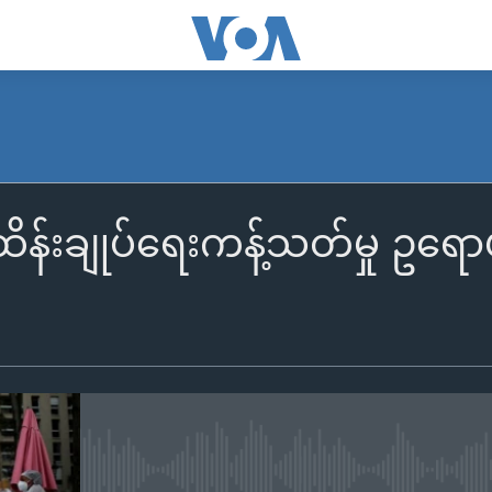
ိန်းချုပ်ရေးကန့်သတ်မှု ဥရေ
No media source currently availa