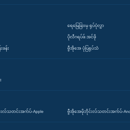
ရေမြေခြားမှ ရုပ်ပုံလွှာ
ပိုလီဂရပ်ဖ်.အင်ဖို
်းခန်း
ဗွီအိုအေ ပုံပြရုပ်သံ
း
ိုင်းလ်သတင်းအက်ပ်-Apple
ဗွီအိုအေမိုဘိုင်းလ်သတင်းအက်ပ်-An