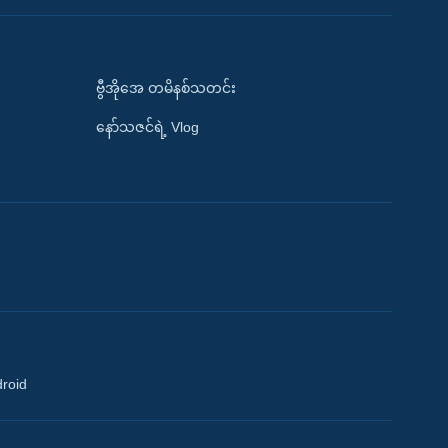
ဗွီအိုအေ တမိနစ်သတင်း
နော်သဇင်ရဲ့ Vlog
droid