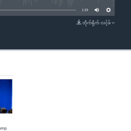
1:33
တိုက်ရိုက် လင့်ခ်
EMBED
rump