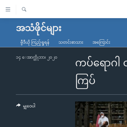
သုံး
ရ
ရှာဖွေ
လွယ်ကူ
မူလစာမျက်နှာ
အသံဖိုင်များ
ရ
စေ
မြန်မာ
လာ
ဗွီဒီယို ကြည့်ရှုရန်
သတင်းစာသား
အကြောင်း
သည့်
ဒ်
ကမ္ဘာ့သတင်းများ
Link
ဗွီဒီယို
နိုင်ငံတကာ
၁၄ ေအာက္တိုဘာ၊ ၂၀၂၀
ကပ်ရောဂါ ထ
များ
သတင်းလွတ်လပ်ခွင့်
အမေရိကန်
ပင်မ
ရပ်ဝန်းတခု လမ်းတခု အလွန်
တရုတ်
ကြပ်
အကြောင်းအရာ
အင်္ဂလိပ်စာလေ့လာမယ်
အစ္စရေး-ပါလက်စတိုင်း
သို့
အပတ်စဉ်ကဏ္ဍများ
အမေရိကန်သုံးအီဒီယံ
ကျော်
ကြည့်
မျှဝေပါ
ရေဒီယိုနှင့်ရုပ်သံ အချက်အလက်များ
မကြေးမုံရဲ့ အင်္ဂလိပ်စာ
ရေဒီယို
ရန်
ရေဒီယို/တီဗွီအစီအစဉ်
ရုပ်ရှင်ထဲက အင်္ဂလိပ်စာ
တီဗွီ
ပင်မ