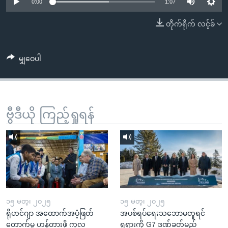
အ
0:00
1:07
သုတပဒေသာ အင်္ဂလိပ်စာ
ညွန်း
Learning English
တိုက်ရိုက် လင့်ခ်
စာမျက်နှာ
သို့
ဗွီအိုအေ လူမှုကွန်ယက်များ
ကျော်
မျှဝေပါ
ကြည့်
ရန်
ဘာသာစကားများ
ရှာဖွေ
ဗွီဒီယို ကြည့်ရှုရန်
ရန်
နေရာ
သို့
ကျော်
ရန်
၁၅ မတ္၊ ၂၀၂၅
၁၅ မတ္၊ ၂၀၂၅
ရိုဟင်ဂျာ အထောက်အပံ့ဖြတ်
အပစ်ရပ်ရေးသဘောမတူရင်
တောက်မှု ဟန့်တားဖို့ ကုလ
ရုရှားကို G7 ဒဏ်ခတ်မည်