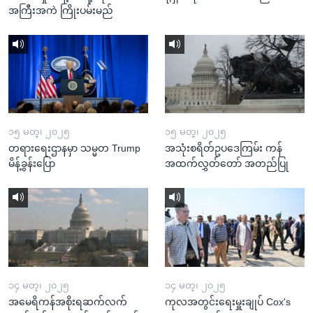
အကြီးအကဲ ကြိုးပမ်းမည်
၁၅ မတ္၊ ၂၀၂၅
၁၅ မတ္၊ ၂၀၂၅
တရားရေးဌာနမှာ သမ္မတ Trump
အသုံးစရိတ်ဥပဒေကြမ်း ကန်
မိန့်ခွန်းပြော
အထက်လွှတ်တော် အတည်ပြု
၁၄ မတ္၊ ၂၀၂၅
၁၄ မတ္၊ ၂၀၂၅
အမေရိကန်အစိုးရဆက်လက်
ကုလအတွင်းရေးမှူးချုပ် Cox's