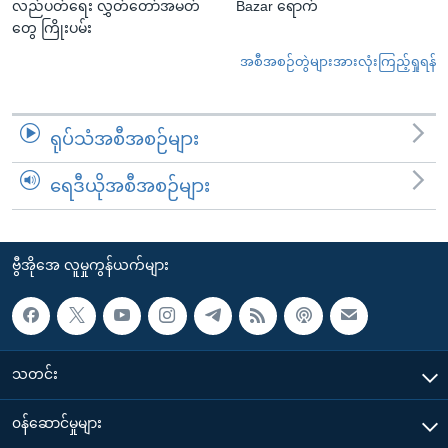
လည်ပတ်ရေး လွှတ်တော်အမတ်
Bazar ရောက်
တွေ ကြိုးပမ်း
အစီအစဉ်တွဲများအားလုံးကြည့်ရှုရန်
ရုပ်သံအစီအစဉ်များ
ရေဒီယိုအစီအစဉ်များ
ဗွီအိုအေ လူမှုကွန်ယက်များ
သတင်း
၀န်ဆောင်မှုများ