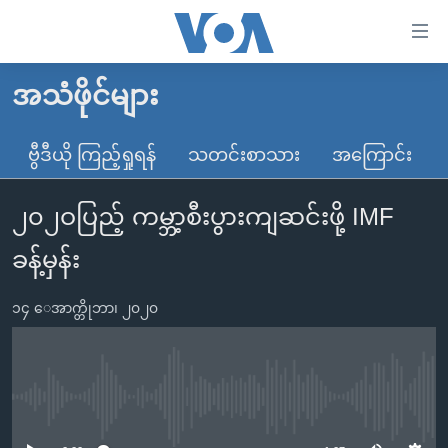
သုံး
ရ
လွယ်ကူ
အသံဖိုင်များ
မူလစာမျက်နှာ
စေ
မြန်မာ
ဗွီဒီယို ကြည့်ရှုရန်
သတင်းစာသား
အကြောင်း
သည့်
ကမ္ဘာ့သတင်းများ
Link
၂၀၂ဝပြည့် ကမ္ဘာ့စီးပွားကျဆင်းဖို့ IMF
ဗွီဒီယို
နိုင်ငံတကာ
များ
သတင်းလွတ်လပ်ခွင့်
အမေရိကန်
ခန့်မှန်း
ပင်မ
ရပ်ဝန်းတခု လမ်းတခု အလွန်
တရုတ်
အကြောင်းအရာ
၁၄ ေအာက္တိုဘာ၊ ၂၀၂၀
သို့
အင်္ဂလိပ်စာလေ့လာမယ်
အစ္စရေး-ပါလက်စတိုင်း
ကျော်
အပတ်စဉ်ကဏ္ဍများ
အမေရိကန်သုံးအီဒီယံ
ကြည့်
ရေဒီယိုနှင့်ရုပ်သံ အချက်အလက်များ
မကြေးမုံရဲ့ အင်္ဂလိပ်စာ
ရေဒီယို
ရန်
No media source currently available
ပင်မ
ရေဒီယို/တီဗွီအစီအစဉ်
ရုပ်ရှင်ထဲက အင်္ဂလိပ်စာ
တီဗွီ