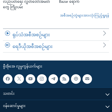
လည်ပတ်ရေး လွှတ်တော်အမတ်
Bazar ရောက်
တွေ ကြိုးပမ်း
အစီအစဉ်တွဲများအားလုံးကြည့်ရှုရန်
ရုပ်သံအစီအစဉ်များ
ရေဒီယိုအစီအစဉ်များ
ဗွီအိုအေ လူမှုကွန်ယက်များ
သတင်း
၀န်ဆောင်မှုများ