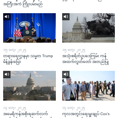
အကြီးအကဲ ကြိုးပမ်းမည်
၁၅ မတ္၊ ၂၀၂၅
၁၅ မတ္၊ ၂၀၂၅
တရားရေးဌာနမှာ သမ္မတ Trump
အသုံးစရိတ်ဥပဒေကြမ်း ကန်
မိန့်ခွန်းပြော
အထက်လွှတ်တော် အတည်ပြု
၁၄ မတ္၊ ၂၀၂၅
၁၄ မတ္၊ ၂၀၂၅
အမေရိကန်အစိုးရဆက်လက်
ကုလအတွင်းရေးမှူးချုပ် Cox's