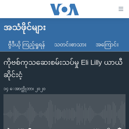
သုံး
ရ
လွယ်ကူ
အသံဖိုင်များ
မူလစာမျက်နှာ
စေ
မြန်မာ
ဗွီဒီယို ကြည့်ရှုရန်
သတင်းစာသား
အကြောင်း
သည့်
ကမ္ဘာ့သတင်းများ
Link
ကိုဗစ်ကုသဆေးစမ်းသပ်မှု Eli Lilly ယာယီ
ဗွီဒီယို
နိုင်ငံတကာ
များ
သတင်းလွတ်လပ်ခွင့်
အမေရိကန်
ဆိုင်းငံ့
ပင်မ
ရပ်ဝန်းတခု လမ်းတခု အလွန်
တရုတ်
အကြောင်းအရာ
၁၄ ေအာက္တိုဘာ၊ ၂၀၂၀
သို့
အင်္ဂလိပ်စာလေ့လာမယ်
အစ္စရေး-ပါလက်စတိုင်း
ကျော်
အပတ်စဉ်ကဏ္ဍများ
အမေရိကန်သုံးအီဒီယံ
ကြည့်
ရေဒီယိုနှင့်ရုပ်သံ အချက်အလက်များ
မကြေးမုံရဲ့ အင်္ဂလိပ်စာ
ရေဒီယို
ရန်
No media source currently available
ပင်မ
ရေဒီယို/တီဗွီအစီအစဉ်
ရုပ်ရှင်ထဲက အင်္ဂလိပ်စာ
တီဗွီ