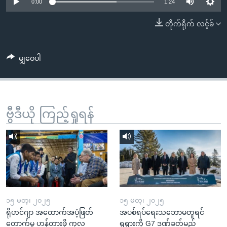
အ
0:00
1:24
သုတပဒေသာ အင်္ဂလိပ်စာ
ညွန်း
Learning English
တိုက်ရိုက် လင့်ခ်
စာမျက်နှာ
သို့
ဗွီအိုအေ လူမှုကွန်ယက်များ
ကျော်
မျှဝေပါ
ကြည့်
ရန်
ဘာသာစကားများ
ရှာဖွေ
ဗွီဒီယို ကြည့်ရှုရန်
ရန်
နေရာ
သို့
ကျော်
ရန်
၁၅ မတ္၊ ၂၀၂၅
၁၅ မတ္၊ ၂၀၂၅
ရိုဟင်ဂျာ အထောက်အပံ့ဖြတ်
အပစ်ရပ်ရေးသဘောမတူရင်
တောက်မှု ဟန့်တားဖို့ ကုလ
ရုရှားကို G7 ဒဏ်ခတ်မည်