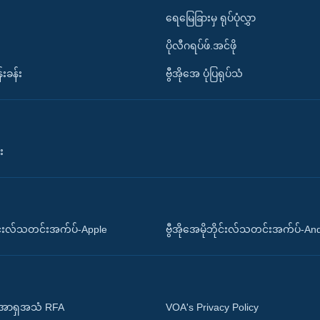
ရေမြေခြားမှ ရုပ်ပုံလွှာ
ပိုလီဂရပ်ဖ်.အင်ဖို
်းခန်း
ဗွီအိုအေ ပုံပြရုပ်သံ
း
ိုင်းလ်သတင်းအက်ပ်-Apple
ဗွီအိုအေမိုဘိုင်းလ်သတင်းအက်ပ်-An
 အာရှအသံ RFA
VOA's Privacy Policy