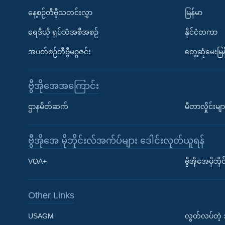
နေ့စဉ်တီဗွီသတင်းလွှာ
မြန်မာ
ရေဒီယို ရုပ်သံအစီအစဉ်
နိုင်ငံတကာ
အပတ်စဉ်တီဗွီမဂ္ဂဇင်း
တွေ့ဆုံမေးမြန
ဗွီအိုအေအကြောင်း
ဌာနမိတ်ဆက်
မီတာလှိုင်းမျာ
ဗွီအိုအေ မိုဘိုင်းလ်အက်ပ်များ ဒေါင်းလုတ်ယူရန်
Learning English
VOA+
ဗွီအိုအေမိုဘ
ဗွီအိုအေ လူမှုကွန်ယက်များ
Other Links
USAGM
လွတ်လပ်တဲ့