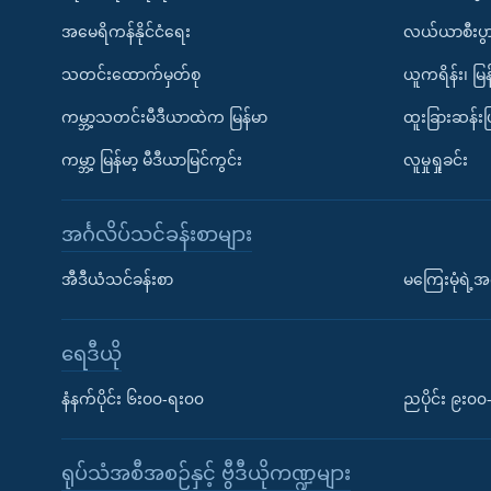
အမေရိကန်နိုင်ငံရေး
လယ်ယာစီးပွ
သတင်းထောက်မှတ်စု
ယူကရိန်း၊ မြန
ကမ္ဘာ့သတင်းမီဒီယာထဲက မြန်မာ
ထူးခြားဆန်း
ကမ္ဘာ့ မြန်မာ့ မီဒီယာမြင်ကွင်း
လူမှုရှုခင်း
အင်္ဂလိပ်သင်ခန်းစာများ
အီဒီယံသင်ခန်းစာ
မကြေးမုံရဲ့အင
ရေဒီယို
နံနက်ပိုင်း ၆း၀၀-ရး၀၀
ညပိုင်း ၉း၀
ရုပ်သံအစီအစဉ်နှင့် ဗွီဒီယိုကဏ္ဍများ