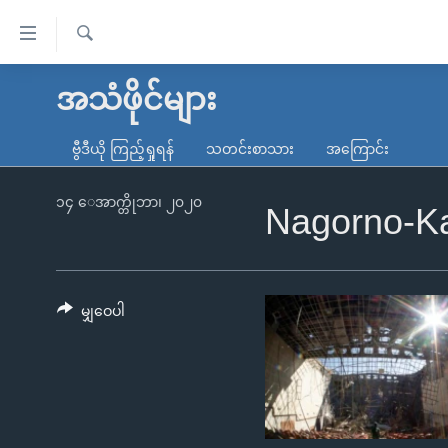
သုံး
ရ
ရှာဖွေ
လွယ်ကူ
မူလစာမျက်နှာ
အသံဖိုင်များ
ရ
စေ
မြန်မာ
လာ
ဗွီဒီယို ကြည့်ရှုရန်
သတင်းစာသား
အကြောင်း
သည့်
ဒ်
ကမ္ဘာ့သတင်းများ
Link
ဗွီဒီယို
နိုင်ငံတကာ
၁၄ ေအာက္တိုဘာ၊ ၂၀၂၀
Nagorno-Ka
များ
သတင်းလွတ်လပ်ခွင့်
အမေရိကန်
ပင်မ
ရပ်ဝန်းတခု လမ်းတခု အလွန်
တရုတ်
အကြောင်းအရာ
အင်္ဂလိပ်စာလေ့လာမယ်
အစ္စရေး-ပါလက်စတိုင်း
မျှဝေပါ
သို့
အပတ်စဉ်ကဏ္ဍများ
အမေရိကန်သုံးအီဒီယံ
ကျော်
ကြည့်
ရေဒီယိုနှင့်ရုပ်သံ အချက်အလက်များ
မကြေးမုံရဲ့ အင်္ဂလိပ်စာ
ရေဒီယို
ရန်
ရေဒီယို/တီဗွီအစီအစဉ်
ရုပ်ရှင်ထဲက အင်္ဂလိပ်စာ
တီဗွီ
ပင်မ