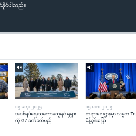
်နိုင်ပါသည်။
၁၅ မတ္၊ ၂၀၂၅
၁၅ မတ္၊ ၂၀၂၅
အပစ်ရပ်ရေးသဘောမတူရင် ရုရှား
တရားရေးဌာနမှာ သမ္မတ T
ကို G7 ဒဏ်ခတ်မည်
မိန့်ခွန်းပြော