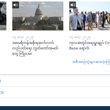
၁၄ မတ္၊ ၂၀၂၅
၁၄ မတ္၊ ၂၀၂၅
အမေရိကန်အစိုးရဆက်လက်
ကုလအတွင်းရေးမှူးချုပ် Co
လည်ပတ်ရေး လွှတ်တော်အမတ်
Bazar ရောက်
တွေ ကြိုးပမ်း
အစီအစဉ်တွဲများအားလုံးကြည့
း
ား