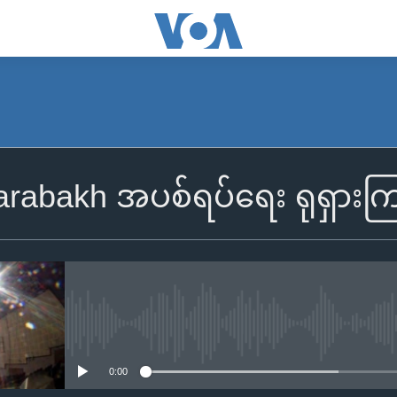
rabakh အပစ်ရပ်ရေး ရုရှားကြ
No media source currently availa
0:00