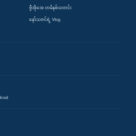
ဗွီအိုအေ တမိနစ်သတင်း
နော်သဇင်ရဲ့ Vlog
droid