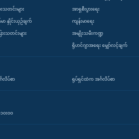
ားသတင်းများ
အာရှစီးပွားရေး
်မာ နှိုင်းယှဉ်ချက်
ကျန်းမာရေး
ပြားသတင်းများ
အမျိုးသမီးကဏ္ဍ
ရိုဟင်ဂျာအရေး မျှော်လင့်ချက်
်္ဂလိပ်စာ
ရုပ်ရှင်ထဲက အင်္ဂလိပ်စာ
၀-၁၀း၀၀