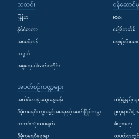
သတင်း
၀န်ဆောင်မှ
မြန်မာ
RSS
နိုင်ငံတကာ
ပေါ့ဒ်ကတ်စ်
အမေရိကန်
နေ့စဉ်အီးမေ
တရုတ်
အစ္စရေး-ပါလက်စတိုင်း
အပတ်စဉ်ကဏ္ဍများ
အယ်ဒီတာနဲ့ ဆွေးနွေးခန်း
သိပ္ပံနဲ့နည်း
ဒီမိုကရေစီ၊ လူ့အခွင့်အရေးနှင့် ခေတ်ပြိုင်ကမ္ဘာ
ဥတုရာသီနဲ့ 
သတင်းသုံးသပ်ချက်
စီးပွားရေး
ဒီမိုကရေစီရေးရာ
တပတ်အတွင်