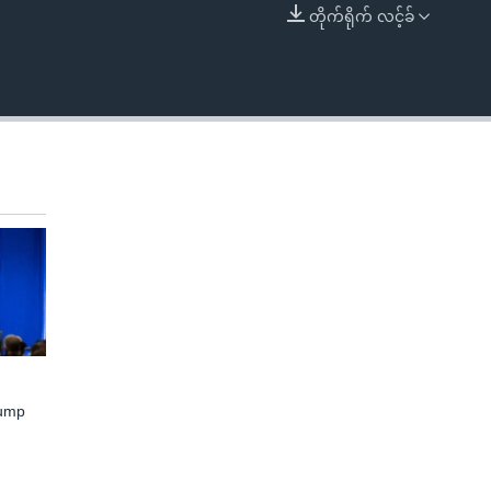
တိုက်ရိုက် လင့်ခ်
EMBED
rump