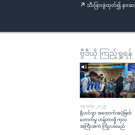
သုတပဒေသာ အင်္ဂလိပ်စာ
အ
သီးခြားခွဲထုတ်၍ နားဆင
ညွန်း
စာမျက်နှာ
သို့
ကျော်
ကြည့်
ရန်
ဗွီဒီယို ကြည့်ရှုရန်
ရှာဖွေ
ရန်
နေရာ
သို့
ကျော်
ရန်
၁၅ မတ္၊ ၂၀၂၅
ရိုဟင်ဂျာ အထောက်အပံ့ဖြတ်
တောက်မှု ဟန့်တားဖို့ ကုလ
အကြီးအကဲ ကြိုးပမ်းမည်