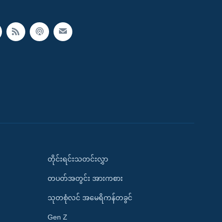
တိုင်းရင်းသတင်းလွှာ
တပတ်အတွင်း အားကစား
သုတစုံလင် အမေရိကန်တခွင်
Gen Z