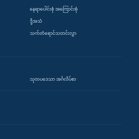
နေရာပေါင်းစုံ အကြောင်းစုံ
ဒို့အသံ
သက်တံရောင်သတင်းလွှာ
သုတပဒေသာ အင်္ဂလိပ်စာ