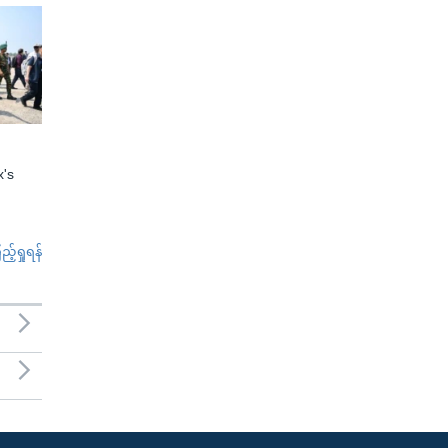
x's
်ရှုရန်