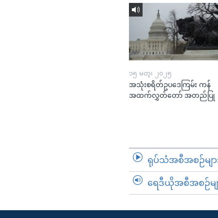
၁၅ မတ္၊ ၂၀၂၅
အသုံးစရိတ်ဥပဒေကြမ်း ကန်
အထက်လွှတ်တော် အတည်ပြု
ရုပ်သံအစီအစဉ်မျာ
ရေဒီယိုအစီအစဉ်မျ