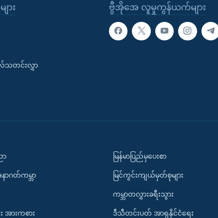
ုများ
ဗွီအိုအေ လူမှုကွန်ယက်များ
းလ်သတင်းလွှာ
ပညာ
မြန်မာပြည်မှပေးစာ
အနာဂတ်ကမ္ဘာ
မြင်ကွင်းကျယ်မှတ်စုများ
ကမ္ဘာတလွှားခရီးသွား
း အားကစား
ဒီသီတင်းပတ် အာရှနိုင်ငံရေး