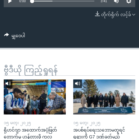
အ
0:00
3:41
သုတပဒေသာ အင်္ဂလိပ်စာ
ညွန်း
Learning English
တိုက်ရိုက် လင့်ခ်
စာမျက်နှာ
သို့
ဗွီအိုအေ လူမှုကွန်ယက်များ
ကျော်
မျှဝေပါ
ကြည့်
ရန်
ဘာသာစကားများ
ရှာဖွေ
ဗွီဒီယို ကြည့်ရှုရန်
ရန်
နေရာ
သို့
ကျော်
ရန်
၁၅ မတ္၊ ၂၀၂၅
၁၅ မတ္၊ ၂၀၂၅
ရိုဟင်ဂျာ အထောက်အပံ့ဖြတ်
အပစ်ရပ်ရေးသဘောမတူရင်
တောက်မှု ဟန့်တားဖို့ ကုလ
ရုရှားကို G7 ဒဏ်ခတ်မည်