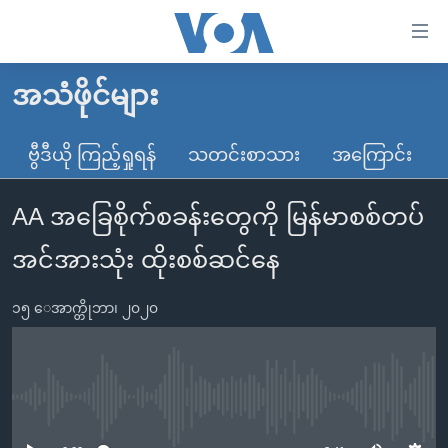
သုံး
ရ
လွယ်ကူ
အသံဖိုင်များ
မူလစာမျက်နှာ
စေ
မြန်မာ
ဗွီဒီယို ကြည့်ရှုရန်
သတင်းစာသား
အကြောင်း
သည့်
ကမ္ဘာ့သတင်းများ
Link
AA အခြေစိုက်စခန်းတွေကို မြန်မာစစ်တပ်
ဗွီဒီယို
နိုင်ငံတကာ
များ
သတင်းလွတ်လပ်ခွင့်
အမေရိကန်
အင်အားသုံး ထိုးစစ်ဆင်နေ
ပင်မ
ရပ်ဝန်းတခု လမ်းတခု အလွန်
တရုတ်
အကြောင်းအရာ
၁၅ ေအာက္တိုဘာ၊ ၂၀၂၀
သို့
အင်္ဂလိပ်စာလေ့လာမယ်
အစ္စရေး-ပါလက်စတိုင်း
ကျော်
အပတ်စဉ်ကဏ္ဍများ
အမေရိကန်သုံးအီဒီယံ
ကြည့်
ရေဒီယိုနှင့်ရုပ်သံ အချက်အလက်များ
မကြေးမုံရဲ့ အင်္ဂလိပ်စာ
ရေဒီယို
ရန်
No media source currently available
ပင်မ
ရေဒီယို/တီဗွီအစီအစဉ်
ရုပ်ရှင်ထဲက အင်္ဂလိပ်စာ
တီဗွီ