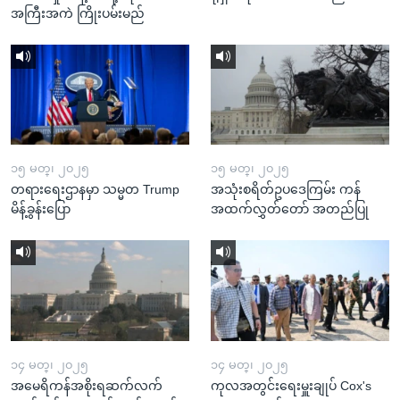
အကြီးအကဲ ကြိုးပမ်းမည်
၁၅ မတ္၊ ၂၀၂၅
၁၅ မတ္၊ ၂၀၂၅
တရားရေးဌာနမှာ သမ္မတ Trump
အသုံးစရိတ်ဥပဒေကြမ်း ကန်
မိန့်ခွန်းပြော
အထက်လွှတ်တော် အတည်ပြု
၁၄ မတ္၊ ၂၀၂၅
၁၄ မတ္၊ ၂၀၂၅
အမေရိကန်အစိုးရဆက်လက်
ကုလအတွင်းရေးမှူးချုပ် Cox's