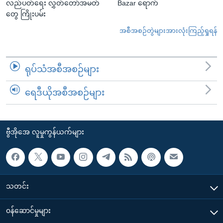
လည်ပတ်ရေး လွှတ်တော်အမတ်
Bazar ရောက်
တွေ ကြိုးပမ်း
အစီအစဉ်တွဲများအားလုံးကြည့်ရှုရန်
ရုပ်သံအစီအစဉ်များ
ရေဒီယိုအစီအစဉ်များ
ဗွီအိုအေ လူမှုကွန်ယက်များ
သတင်း
၀န်ဆောင်မှုများ