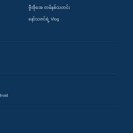
ဗွီအိုအေ တမိနစ်သတင်း
နော်သဇင်ရဲ့ Vlog
droid