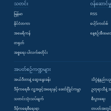
သတင်း
၀န်ဆောင်မှ
မြန်မာ
RSS
နိုင်ငံတကာ
ပေါ့ဒ်ကတ်စ်
အမေရိကန်
နေ့စဉ်အီးမေ
တရုတ်
အစ္စရေး-ပါလက်စတိုင်း
အပတ်စဉ်ကဏ္ဍများ
အယ်ဒီတာနဲ့ ဆွေးနွေးခန်း
သိပ္ပံနဲ့နည်း
ဒီမိုကရေစီ၊ လူ့အခွင့်အရေးနှင့် ခေတ်ပြိုင်ကမ္ဘာ
ဥတုရာသီနဲ့ 
သတင်းသုံးသပ်ချက်
စီးပွားရေး
ဒီမိုကရေစီရေးရာ
တပတ်အတွင်