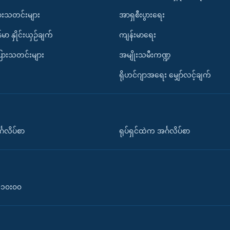
ားသတင်းများ
အာရှစီးပွားရေး
်မာ နှိုင်းယှဉ်ချက်
ကျန်းမာရေး
ပြားသတင်းများ
အမျိုးသမီးကဏ္ဍ
ရိုဟင်ဂျာအရေး မျှော်လင့်ချက်
်္ဂလိပ်စာ
ရုပ်ရှင်ထဲက အင်္ဂလိပ်စာ
၀-၁၀း၀၀