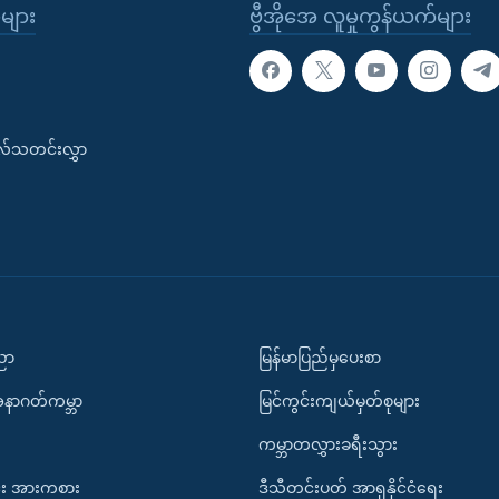
ုများ
ဗွီအိုအေ လူမှုကွန်ယက်များ
းလ်သတင်းလွှာ
ပညာ
မြန်မာပြည်မှပေးစာ
အနာဂတ်ကမ္ဘာ
မြင်ကွင်းကျယ်မှတ်စုများ
ကမ္ဘာတလွှားခရီးသွား
း အားကစား
ဒီသီတင်းပတ် အာရှနိုင်ငံရေး