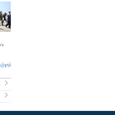
x's
်ရှုရန်