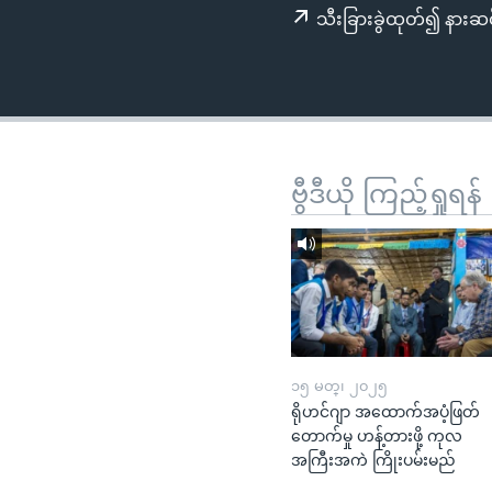
သုတပဒေသာ အင်္ဂလိပ်စာ
အ
သီးခြားခွဲထုတ်၍ နားဆင
ညွန်း
စာမျက်နှာ
သို့
ကျော်
ကြည့်
ရန်
ဗွီဒီယို ကြည့်ရှုရန်
ရှာဖွေ
ရန်
နေရာ
သို့
ကျော်
ရန်
၁၅ မတ္၊ ၂၀၂၅
ရိုဟင်ဂျာ အထောက်အပံ့ဖြတ်
တောက်မှု ဟန့်တားဖို့ ကုလ
အကြီးအကဲ ကြိုးပမ်းမည်