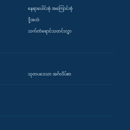
နေရာပေါင်းစုံ အကြောင်းစုံ
ဒို့အသံ
သက်တံရောင်သတင်းလွှာ
သုတပဒေသာ အင်္ဂလိပ်စာ