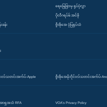
ရေမြေခြားမှ ရုပ်ပုံလွှာ
ပိုလီဂရပ်ဖ်.အင်ဖို
်းခန်း
ဗွီအိုအေ ပုံပြရုပ်သံ
း
ိုင်းလ်သတင်းအက်ပ်-Apple
ဗွီအိုအေမိုဘိုင်းလ်သတင်းအက်ပ်-An
 အာရှအသံ RFA
VOA's Privacy Policy