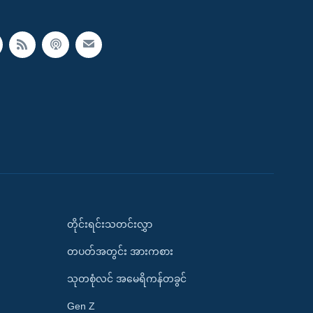
တိုင်းရင်းသတင်းလွှာ
တပတ်အတွင်း အားကစား
သုတစုံလင် အမေရိကန်တခွင်
Gen Z