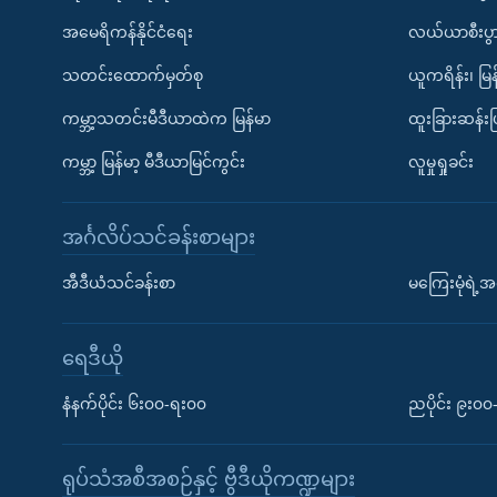
အမေရိကန်နိုင်ငံရေး
လယ်ယာစီးပွ
သတင်းထောက်မှတ်စု
ယူကရိန်း၊ မြန
ကမ္ဘာ့သတင်းမီဒီယာထဲက မြန်မာ
ထူးခြားဆန်း
ကမ္ဘာ့ မြန်မာ့ မီဒီယာမြင်ကွင်း
လူမှုရှုခင်း
အင်္ဂလိပ်သင်ခန်းစာများ
အီဒီယံသင်ခန်းစာ
မကြေးမုံရဲ့အင
ရေဒီယို
နံနက်ပိုင်း ၆း၀၀-ရး၀၀
ညပိုင်း ၉း၀
ရုပ်သံအစီအစဉ်နှင့် ဗွီဒီယိုကဏ္ဍများ