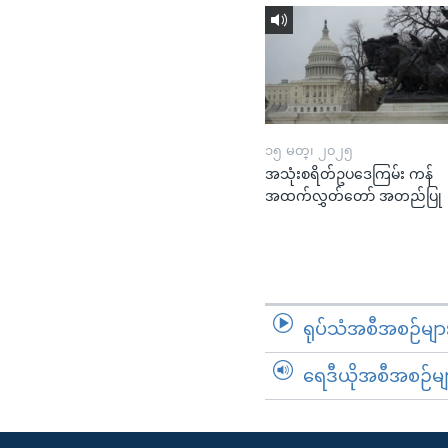
၁၅ မတ္၊ ၂၀၂၅
အသုံးစရိတ်ဥပဒေကြမ်း ကန်
အထက်လွှတ်တော် အတည်ပြု
ရုပ်သံအစီအစဉ်မျာ
ရေဒီယိုအစီအစဉ်မျ