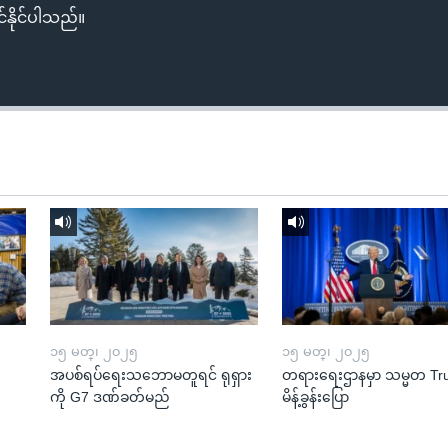
်နိုင်ပါသည်။
၁၅ မတ္၊ ၂၀၂၅
၁၅ မတ္၊ ၂၀၂၅
အပစ်ရပ်ရေးသဘောမတူရင် ရုရှား
တရားရေးဌာနမှာ သမ္မတ T
ကို G7 ဒဏ်ခတ်မည်
မိန့်ခွန်းပြော