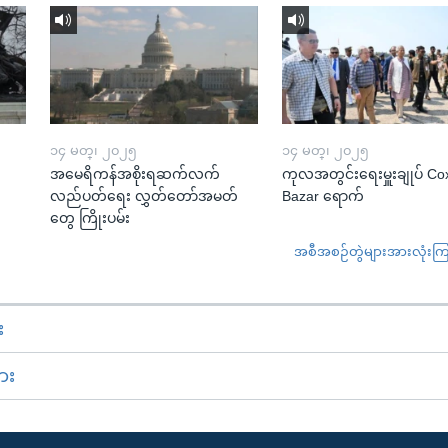
၁၄ မတ္၊ ၂၀၂၅
၁၄ မတ္၊ ၂၀၂၅
အမေရိကန်အစိုးရဆက်လက်
ကုလအတွင်းရေးမှူးချုပ် Co
လည်ပတ်ရေး လွှတ်တော်အမတ်
Bazar ရောက်
တွေ ကြိုးပမ်း
အစီအစဉ်တွဲများအားလုံးကြည့
း
ား