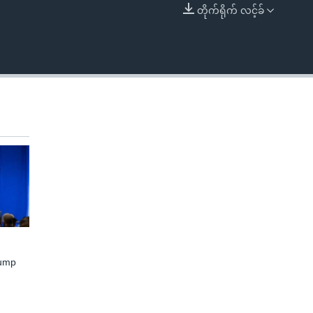
တိုက်ရိုက် လင့်ခ်
EMBED
rump