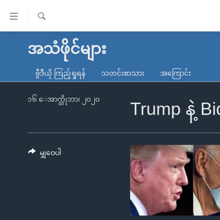
သုံး
ရ
ရှာဖွေ
လွယ်ကူ
မူလစာမျက်နှာ
အသံဖိုင်များ
ရ
စေ
မြန်မာ
လာ
ဗွီဒီယို ကြည့်ရှုရန်
သတင်းစာသား
အကြောင်း
သည့်
ဒ်
ကမ္ဘာ့သတင်းများ
Link
ဗွီဒီယို
နိုင်ငံတကာ
၁၆ ေအာက္တိုဘာ၊ ၂၀၂၀
Trump နဲ့ Bi
များ
သတင်းလွတ်လပ်ခွင့်
အမေရိကန်
ပင်မ
ရပ်ဝန်းတခု လမ်းတခု အလွန်
တရုတ်
အကြောင်းအရာ
အင်္ဂလိပ်စာလေ့လာမယ်
အစ္စရေး-ပါလက်စတိုင်း
မျှဝေပါ
သို့
အပတ်စဉ်ကဏ္ဍများ
အမေရိကန်သုံးအီဒီယံ
ကျော်
ကြည့်
ရေဒီယိုနှင့်ရုပ်သံ အချက်အလက်များ
မကြေးမုံရဲ့ အင်္ဂလိပ်စာ
ရေဒီယို
ရန်
ရေဒီယို/တီဗွီအစီအစဉ်
ရုပ်ရှင်ထဲက အင်္ဂလိပ်စာ
တီဗွီ
ပင်မ