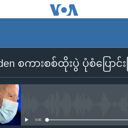
den စကားစစ်ထိုးပွဲ ပုံစံပြောင်
No media source currently availa
0:00