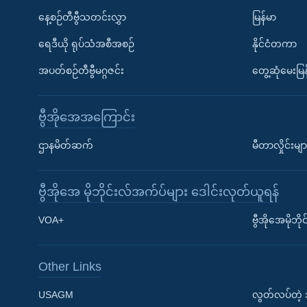
နေ့စဉ်တီဗွီသတင်းလွှာ
မြန်မာ
ရေဒီယို ရုပ်သံအစီအစဉ်
နိုင်ငံတကာ
အပတ်စဉ်တီဗွီမဂ္ဂဇင်း
တွေ့ဆုံမေးမြန
ဗွီအိုအေအကြောင်း
ဌာနမိတ်ဆက်
မီတာလှိုင်းမျာ
ဗွီအိုအေ မိုဘိုင်းလ်အက်ပ်များ ဒေါင်းလုတ်ယူရန်
Learning English
VOA+
ဗွီအိုအေမိုဘ
ဗွီအိုအေ လူမှုကွန်ယက်များ
Other Links
USAGM
လွတ်လပ်တဲ့