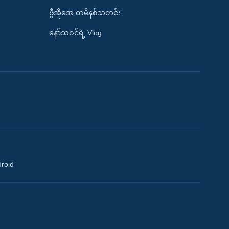
ဗွီအိုအေ တမိနစ်သတင်း
နော်သဇင်ရဲ့ Vlog
droid