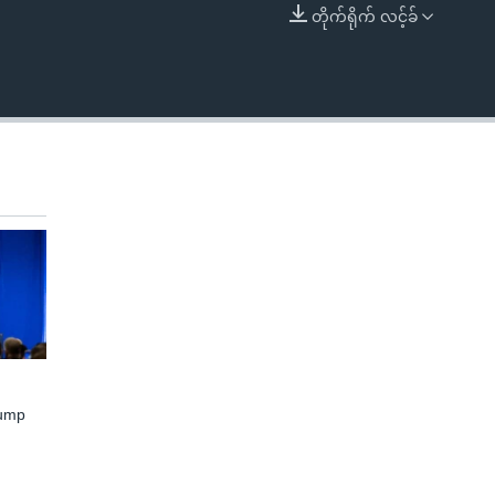
တိုက်ရိုက် လင့်ခ်
EMBED
rump