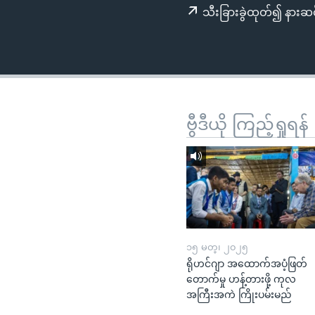
သုတပဒေသာ အင်္ဂလိပ်စာ
အ
သီးခြားခွဲထုတ်၍ နားဆင
ညွန်း
စာမျက်နှာ
သို့
ကျော်
ကြည့်
ရန်
ဗွီဒီယို ကြည့်ရှုရန်
ရှာဖွေ
ရန်
နေရာ
သို့
ကျော်
ရန်
၁၅ မတ္၊ ၂၀၂၅
ရိုဟင်ဂျာ အထောက်အပံ့ဖြတ်
တောက်မှု ဟန့်တားဖို့ ကုလ
အကြီးအကဲ ကြိုးပမ်းမည်