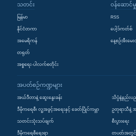
သတင်း
၀န်ဆောင်မှ
မြန်မာ
RSS
နိုင်ငံတကာ
ပေါ့ဒ်ကတ်စ်
အမေရိကန်
နေ့စဉ်အီးမေ
တရုတ်
အစ္စရေး-ပါလက်စတိုင်း
အပတ်စဉ်ကဏ္ဍများ
အယ်ဒီတာနဲ့ ဆွေးနွေးခန်း
သိပ္ပံနဲ့နည်း
ဒီမိုကရေစီ၊ လူ့အခွင့်အရေးနှင့် ခေတ်ပြိုင်ကမ္ဘာ
ဥတုရာသီနဲ့ 
သတင်းသုံးသပ်ချက်
စီးပွားရေး
ဒီမိုကရေစီရေးရာ
တပတ်အတွင်