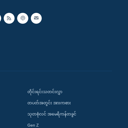
တိုင်းရင်းသတင်းလွှာ
တပတ်အတွင်း အားကစား
သုတစုံလင် အမေရိကန်တခွင်
Gen Z