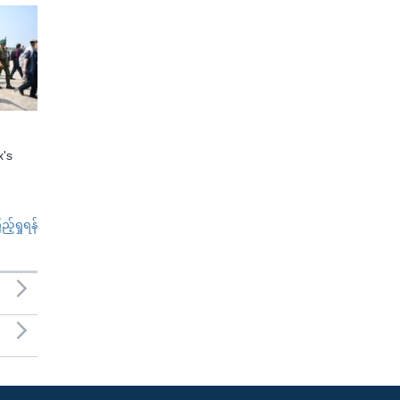
x's
်ရှုရန်