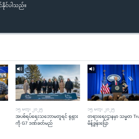
်နိုင်ပါသည်။
၁၅ မတ္၊ ၂၀၂၅
၁၅ မတ္၊ ၂၀၂၅
အပစ်ရပ်ရေးသဘောမတူရင် ရုရှား
တရားရေးဌာနမှာ သမ္မတ T
ကို G7 ဒဏ်ခတ်မည်
မိန့်ခွန်းပြော