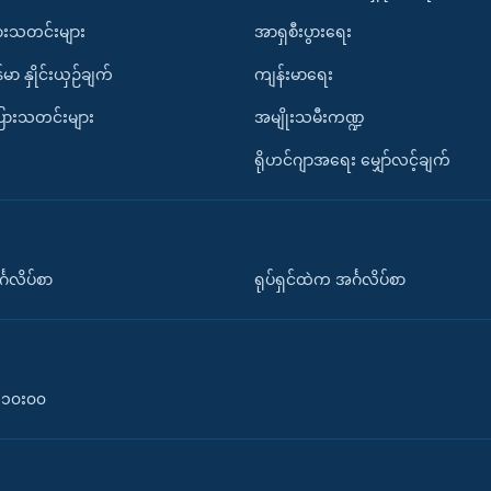
ားသတင်းများ
အာရှစီးပွားရေး
်မာ နှိုင်းယှဉ်ချက်
ကျန်းမာရေး
ပြားသတင်းများ
အမျိုးသမီးကဏ္ဍ
ရိုဟင်ဂျာအရေး မျှော်လင့်ချက်
်္ဂလိပ်စာ
ရုပ်ရှင်ထဲက အင်္ဂလိပ်စာ
၀-၁၀း၀၀