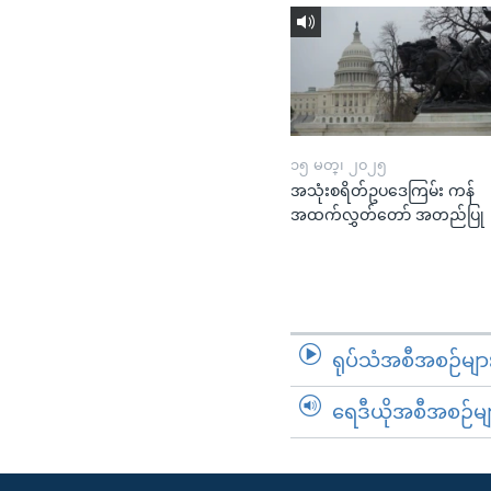
၁၅ မတ္၊ ၂၀၂၅
အသုံးစရိတ်ဥပဒေကြမ်း ကန်
အထက်လွှတ်တော် အတည်ပြု
ရုပ်သံအစီအစဉ်မျာ
ရေဒီယိုအစီအစဉ်မျ