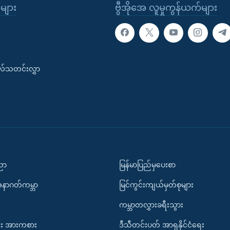
ုများ
ဗွီအိုအေ လူမှုကွန်ယက်များ
းလ်သတင်းလွှာ
ပညာ
မြန်မာပြည်မှပေးစာ
အနာဂတ်ကမ္ဘာ
မြင်ကွင်းကျယ်မှတ်စုများ
ကမ္ဘာတလွှားခရီးသွား
း အားကစား
ဒီသီတင်းပတ် အာရှနိုင်ငံရေး