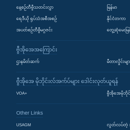
နေ့စဉ်တီဗွီသတင်းလွှာ
မြန်မာ
ရေဒီယို ရုပ်သံအစီအစဉ်
နိုင်ငံတကာ
အပတ်စဉ်တီဗွီမဂ္ဂဇင်း
တွေ့ဆုံမေးမြန
ဗွီအိုအေအကြောင်း
ဌာနမိတ်ဆက်
မီတာလှိုင်းမျာ
ဗွီအိုအေ မိုဘိုင်းလ်အက်ပ်များ ဒေါင်းလုတ်ယူရန်
Learning English
VOA+
ဗွီအိုအေမိုဘ
ဗွီအိုအေ လူမှုကွန်ယက်များ
Other Links
USAGM
လွတ်လပ်တဲ့