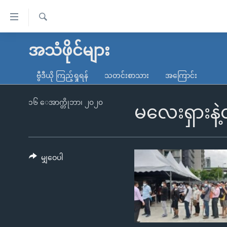
သုံး
ရ
ရှာဖွေ
လွယ်ကူ
မူလစာမျက်နှာ
အသံဖိုင်များ
ရ
စေ
မြန်မာ
လာ
ဗွီဒီယို ကြည့်ရှုရန်
သတင်းစာသား
အကြောင်း
သည့်
ဒ်
ကမ္ဘာ့သတင်းများ
Link
ဗွီဒီယို
နိုင်ငံတကာ
၁၆ ေအာက္တိုဘာ၊ ၂၀၂၀
မလေးရှားနဲ့ထ
များ
သတင်းလွတ်လပ်ခွင့်
အမေရိကန်
ပင်မ
ရပ်ဝန်းတခု လမ်းတခု အလွန်
တရုတ်
အကြောင်းအရာ
အင်္ဂလိပ်စာလေ့လာမယ်
အစ္စရေး-ပါလက်စတိုင်း
မျှဝေပါ
သို့
အပတ်စဉ်ကဏ္ဍများ
အမေရိကန်သုံးအီဒီယံ
ကျော်
ကြည့်
ရေဒီယိုနှင့်ရုပ်သံ အချက်အလက်များ
မကြေးမုံရဲ့ အင်္ဂလိပ်စာ
ရေဒီယို
ရန်
ရေဒီယို/တီဗွီအစီအစဉ်
ရုပ်ရှင်ထဲက အင်္ဂလိပ်စာ
တီဗွီ
ပင်မ