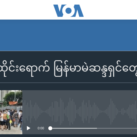
ိုင်းရောက် မြန်မာမဲဆန္ဒရှင်တွ
No media source currently availa
0:00