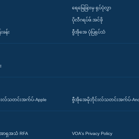
ရေမြေခြားမှ ရုပ်ပုံလွှာ
ပိုလီဂရပ်ဖ်.အင်ဖို
်းခန်း
ဗွီအိုအေ ပုံပြရုပ်သံ
း
ိုင်းလ်သတင်းအက်ပ်-Apple
ဗွီအိုအေမိုဘိုင်းလ်သတင်းအက်ပ်-An
 အာရှအသံ RFA
VOA's Privacy Policy