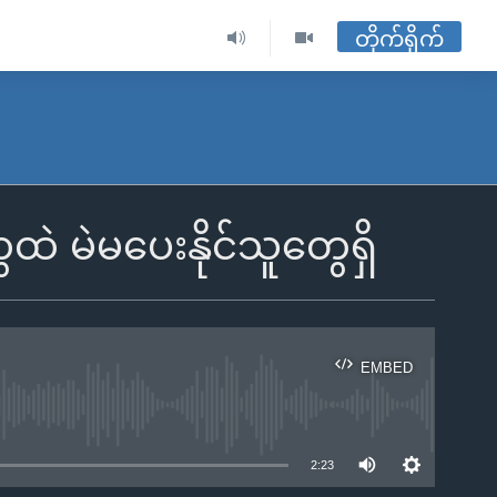
တိုက်ရိုက်
ေထဲ မဲမပေးနိုင်သူတွေရှိ
EMBED
ble
2:23