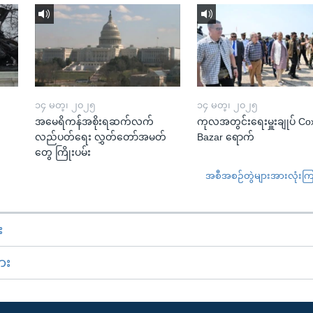
၁၄ မတ္၊ ၂၀၂၅
၁၄ မတ္၊ ၂၀၂၅
အမေရိကန်အစိုးရဆက်လက်
ကုလအတွင်းရေးမှူးချုပ် Co
လည်ပတ်ရေး လွှတ်တော်အမတ်
Bazar ရောက်
တွေ ကြိုးပမ်း
အစီအစဉ်တွဲများအားလုံးကြည့
း
ား