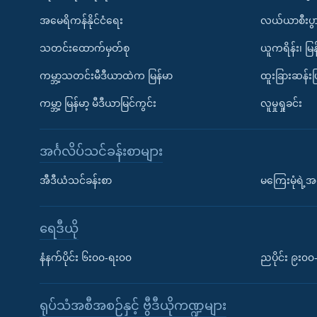
အမေရိကန်နိုင်ငံရေး
လယ်ယာစီးပွ
သတင်းထောက်မှတ်စု
ယူကရိန်း၊ မြန
ကမ္ဘာ့သတင်းမီဒီယာထဲက မြန်မာ
ထူးခြားဆန်း
ကမ္ဘာ့ မြန်မာ့ မီဒီယာမြင်ကွင်း
လူမှုရှုခင်း
အင်္ဂလိပ်သင်ခန်းစာများ
အီဒီယံသင်ခန်းစာ
မကြေးမုံရဲ့အင
ရေဒီယို
နံနက်ပိုင်း ၆း၀၀-ရး၀၀
ညပိုင်း ၉း၀
ရုပ်သံအစီအစဉ်နှင့် ဗွီဒီယိုကဏ္ဍများ