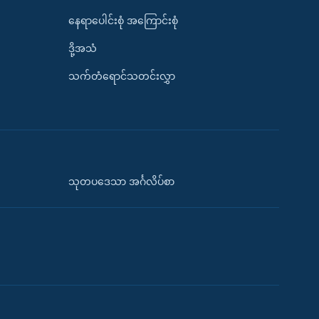
နေရာပေါင်းစုံ အကြောင်းစုံ
ဒို့အသံ
သက်တံရောင်သတင်းလွှာ
သုတပဒေသာ အင်္ဂလိပ်စာ