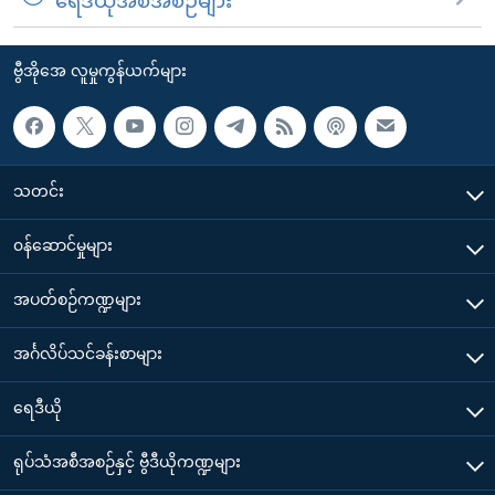
ရေဒီယိုအစီအစဉ်များ
ဗွီအိုအေ လူမှုကွန်ယက်များ
သတင်း
၀န်ဆောင်မှုများ
အပတ်စဉ်ကဏ္ဍများ
အင်္ဂလိပ်သင်ခန်းစာများ
ရေဒီယို
ရုပ်သံအစီအစဉ်နှင့် ဗွီဒီယိုကဏ္ဍများ