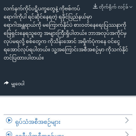
အ
သုတပဒေသာ အင်္ဂလိပ်စာ
တိုက်ရိုက် လင့်ခ်
လက်နက်ကိုင်ပဋိပက္ခတွေနဲ့ ကိုဗစ်ကပ်
ညွန်း
Learning English
ရောဂါကိုပါ ရင်ဆိုင်နေရတဲ့ ရခိုင်ပြည်နယ်မှာ
စာမျက်နှာ
ရောဂါအန္တရာယ်ကို မကြောက်နိုင်ပဲ စားဝတ်နေရေးပြဿနာကို
သို့
ဗွီအိုအေ လူမှုကွန်ယက်များ
ဖြေရှင်းနေရသူတွေ အများကြီးရှိပါတယ်။ ဘာအလုပ်အကိုင်မှ
ကျော်
လုပ်မရလို့ စစ်တွေက ကိုသိန်းအောင် အမှိုက်ပုံကနေ ဝင်ငွေ
ကြည့်
ရအောင်လုပ်ရပါတယ်။ သူ့အကြောင်းအစီအစဉ်မှာ ကိုသက်နိုင်
ရန်
ဘာသာစကားများ
တင်ပြထားပါတယ်။
ရှာဖွေ
ရန်
နေရာ
သို့
မျှဝေပါ
ကျော်
ရန်
ရုပ်သံအစီအစဉ်များ