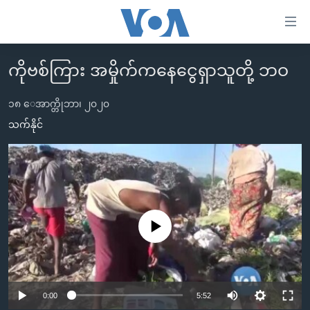
သုံး
ရ
လွယ်ကူ
ကိုဗစ်ကြား အမှိုက်ကနေငွေရှာသူတို့ ဘဝ
မူလစာမျက်နှာ
စေ
မြန်မာ
၁၈ ေအာက္တိုဘာ၊ ၂၀၂၀
သည့်
ကမ္ဘာ့သတင်းများ
သက်နိုင်
Link
ဗွီဒီယို
နိုင်ငံတကာ
များ
သတင်းလွတ်လပ်ခွင့်
အမေရိကန်
ပင်မ
ရပ်ဝန်းတခု လမ်းတခု အလွန်
တရုတ်
အကြောင်းအရာ
သို့
အင်္ဂလိပ်စာလေ့လာမယ်
အစ္စရေး-ပါလက်စတိုင်း
No media source currently available
ကျော်
အပတ်စဉ်ကဏ္ဍများ
အမေရိကန်သုံးအီဒီယံ
ကြည့်
ရေဒီယိုနှင့်ရုပ်သံ အချက်အလက်များ
မကြေးမုံရဲ့ အင်္ဂလိပ်စာ
ရေဒီယို
ရန်
ပင်မ
ရေဒီယို/တီဗွီအစီအစဉ်
0:00
5:52
ရုပ်ရှင်ထဲက အင်္ဂလိပ်စာ
တီဗွီ