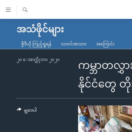
သုံး
ရ
ရှာဖွေ
လွယ်ကူ
မူလစာမျက်နှာ
အသံဖိုင်များ
ရ
စေ
မြန်မာ
လာ
ဗွီဒီယို ကြည့်ရှုရန်
သတင်းစာသား
အကြောင်း
သည့်
ဒ်
ကမ္ဘာ့သတင်းများ
Link
ဗွီဒီယို
နိုင်ငံတကာ
၂၀ ေအာက္တိုဘာ၊ ၂၀၂၀
ကမ္ဘာတလွှာ
များ
သတင်းလွတ်လပ်ခွင့်
အမေရိကန်
ပင်မ
ရပ်ဝန်းတခု လမ်းတခု အလွန်
တရုတ်
နိုင်ငံတွေ တ
အကြောင်းအရာ
အင်္ဂလိပ်စာလေ့လာမယ်
အစ္စရေး-ပါလက်စတိုင်း
သို့
အပတ်စဉ်ကဏ္ဍများ
အမေရိကန်သုံးအီဒီယံ
ကျော်
ကြည့်
မျှဝေပါ
ရေဒီယိုနှင့်ရုပ်သံ အချက်အလက်များ
မကြေးမုံရဲ့ အင်္ဂလိပ်စာ
ရေဒီယို
ရန်
ရေဒီယို/တီဗွီအစီအစဉ်
ရုပ်ရှင်ထဲက အင်္ဂလိပ်စာ
တီဗွီ
ပင်မ