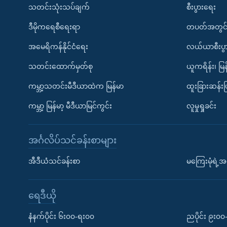
သတင်းသုံးသပ်ချက်
စီးပွားရေး
ဒီမိုကရေစီရေးရာ
တပတ်အတွင်
အမေရိကန်နိုင်ငံရေး
လယ်ယာစီးပွ
သတင်းထောက်မှတ်စု
ယူကရိန်း၊ မြန
ကမ္ဘာ့သတင်းမီဒီယာထဲက မြန်မာ
ထူးခြားဆန်း
ကမ္ဘာ့ မြန်မာ့ မီဒီယာမြင်ကွင်း
လူမှုရှုခင်း
အင်္ဂလိပ်သင်ခန်းစာများ
အီဒီယံသင်ခန်းစာ
မကြေးမုံရဲ့အင
ရေဒီယို
နံနက်ပိုင်း ၆း၀၀-ရး၀၀
ညပိုင်း ၉း၀