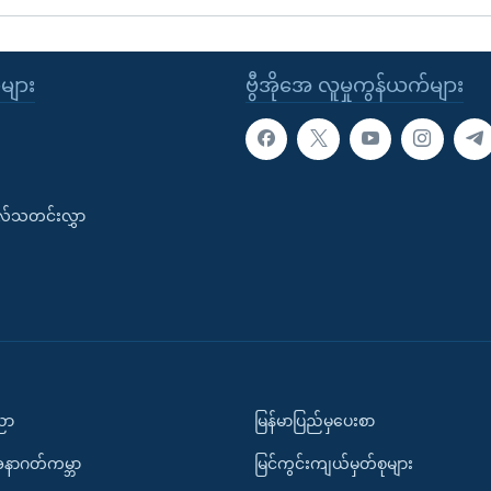
ုများ
ဗွီအိုအေ လူမှုကွန်ယက်များ
းလ်သတင်းလွှာ
ပညာ
မြန်မာပြည်မှပေးစာ
အနာဂတ်ကမ္ဘာ
မြင်ကွင်းကျယ်မှတ်စုများ