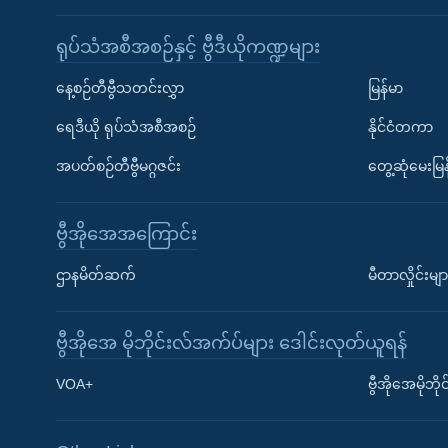
ရုပ်သံအစီအစဉ်နှင့် ဗွီဒီယိုကဏ္ဍများ
နေ့စဉ်တီဗွီသတင်းလွှာ
မြန်မာ
ရေဒီယို ရုပ်သံအစီအစဉ်
နိုင်ငံတကာ
အပတ်စဉ်တီဗွီမဂ္ဂဇင်း
တွေ့ဆုံမေးမြန
ဗွီအိုအေအကြောင်း
ဌာနမိတ်ဆက်
မီတာလှိုင်းမျာ
ဗွီအိုအေ မိုဘိုင်းလ်အက်ပ်များ ဒေါင်းလုတ်ယူရန်
Learning English
VOA+
ဗွီအိုအေမိုဘ
ဗွီအိုအေ လူမှုကွန်ယက်များ