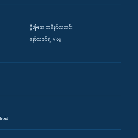
ဗွီအိုအေ တမိနစ်သတင်း
နော်သဇင်ရဲ့ Vlog
droid