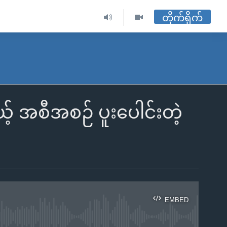
တိုက်ရိုက်
် အစီအစဉ် ပူးပေါင်းတဲ့
EMBED
ble