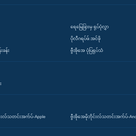
ရေမြေခြားမှ ရုပ်ပုံလွှာ
ပိုလီဂရပ်ဖ်.အင်ဖို
်းခန်း
ဗွီအိုအေ ပုံပြရုပ်သံ
း
ိုင်းလ်သတင်းအက်ပ်-Apple
ဗွီအိုအေမိုဘိုင်းလ်သတင်းအက်ပ်-An