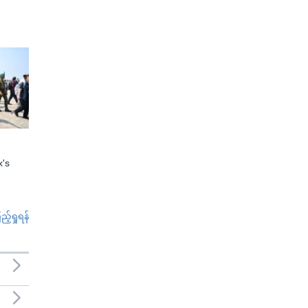
x's
်ရှုရန်