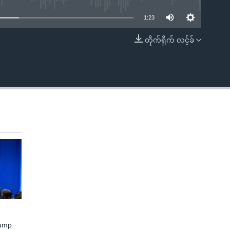
1:23
တိုက်ရိုက် လင့်ခ်
EMBED
rump