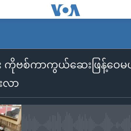
း ကိုဗစ်ကာကွယ်ဆေးဖြန့်ဝေမယ့
ိုးလာ
No media source currently availa