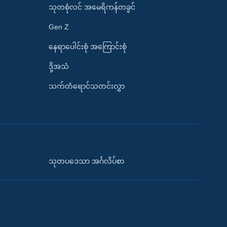
သုတစုံလင် အမေရိကန်တခွင်
Gen Z
နေရာပေါင်းစုံ အကြောင်းစုံ
ဒို့အသံ
သက်တံရောင်သတင်းလွှာ
သုတပဒေသာ အင်္ဂလိပ်စာ