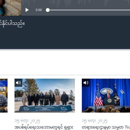
0:00
်နိုင်ပါသည်။
၁၅ မတ္၊ ၂၀၂၅
၁၅ မတ္၊ ၂၀၂၅
အပစ်ရပ်ရေးသဘောမတူရင် ရုရှား
တရားရေးဌာနမှာ သမ္မတ T