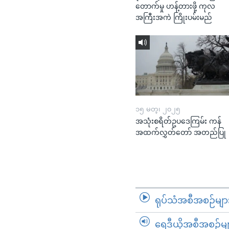
တောက်မှု ဟန့်တားဖို့ ကုလ
အကြီးအကဲ ကြိုးပမ်းမည်
၁၅ မတ္၊ ၂၀၂၅
အသုံးစရိတ်ဥပဒေကြမ်း ကန်
အထက်လွှတ်တော် အတည်ပြု
ရုပ်သံအစီအစဉ်မျာ
ရေဒီယိုအစီအစဉ်မျ