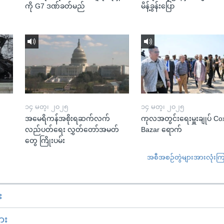
ကို G7 ဒဏ်ခတ်မည်
မိန့်ခွန်းပြော
၁၄ မတ္၊ ၂၀၂၅
၁၄ မတ္၊ ၂၀၂၅
အမေရိကန်အစိုးရဆက်လက်
ကုလအတွင်းရေးမှူးချုပ် Co
လည်ပတ်ရေး လွှတ်တော်အမတ်
Bazar ရောက်
တွေ ကြိုးပမ်း
အစီအစဉ်တွဲများအားလုံးကြည့
း
ား