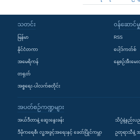
သတင်း
၀န်ဆောင်မှ
မြန်မာ
RSS
နိုင်ငံတကာ
ပေါ့ဒ်ကတ်စ်
အမေရိကန်
နေ့စဉ်အီးမေ
တရုတ်
အစ္စရေး-ပါလက်စတိုင်း
အပတ်စဉ်ကဏ္ဍများ
အယ်ဒီတာနဲ့ ဆွေးနွေးခန်း
သိပ္ပံနဲ့နည်း
ဒီမိုကရေစီ၊ လူ့အခွင့်အရေးနှင့် ခေတ်ပြိုင်ကမ္ဘာ
ဥတုရာသီနဲ့ 