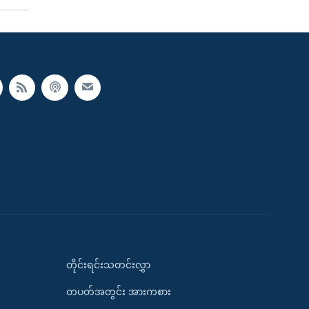
တိုင်းရင်းသတင်းလွှာ
တပတ်အတွင်း အားကစား