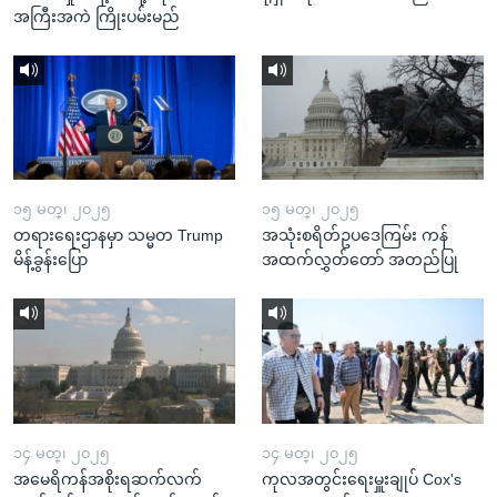
အကြီးအကဲ ကြိုးပမ်းမည်
၁၅ မတ္၊ ၂၀၂၅
၁၅ မတ္၊ ၂၀၂၅
တရားရေးဌာနမှာ သမ္မတ Trump
အသုံးစရိတ်ဥပဒေကြမ်း ကန်
မိန့်ခွန်းပြော
အထက်လွှတ်တော် အတည်ပြု
၁၄ မတ္၊ ၂၀၂၅
၁၄ မတ္၊ ၂၀၂၅
အမေရိကန်အစိုးရဆက်လက်
ကုလအတွင်းရေးမှူးချုပ် Cox's