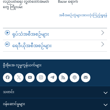
လည်ပတ်ရေး လွှတ်တော်အမတ်
Bazar ရောက်
တွေ ကြိုးပမ်း
အစီအစဉ်တွဲများအားလုံးကြည့်ရှုရန်
ရုပ်သံအစီအစဉ်များ
ရေဒီယိုအစီအစဉ်များ
ဗွီအိုအေ လူမှုကွန်ယက်များ
သတင်း
၀န်ဆောင်မှုများ