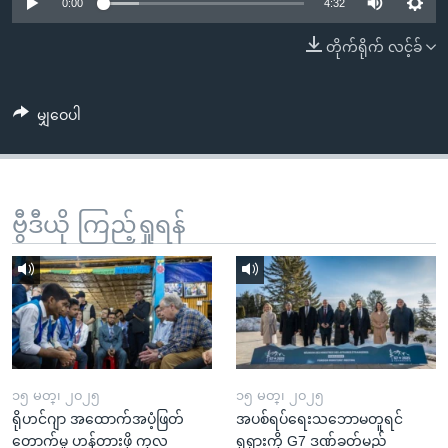
အ
0:00
4:32
သုတပဒေသာ အင်္ဂလိပ်စာ
ညွန်း
Learning English
တိုက်ရိုက် လင့်ခ်
စာမျက်နှာ
သို့
ဗွီအိုအေ လူမှုကွန်ယက်များ
ကျော်
မျှဝေပါ
ကြည့်
ရန်
ဘာသာစကားများ
ရှာဖွေ
ဗွီဒီယို ကြည့်ရှုရန်
ရန်
နေရာ
သို့
ကျော်
ရန်
၁၅ မတ္၊ ၂၀၂၅
၁၅ မတ္၊ ၂၀၂၅
ရိုဟင်ဂျာ အထောက်အပံ့ဖြတ်
အပစ်ရပ်ရေးသဘောမတူရင်
တောက်မှု ဟန့်တားဖို့ ကုလ
ရုရှားကို G7 ဒဏ်ခတ်မည်