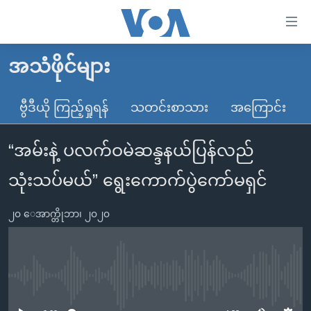
သုံး
ရ
လွယ်ကူ
အသံဖိုင်များ
မူလစာမျက်နှာ
စေ
မြန်မာ
ဗွီဒီယို ကြည့်ရှုရန်
သတင်းစာသား
အကြောင်း
သည့်
ကမ္ဘာ့သတင်းများ
Link
“အမ်းနဲ့ ပလက်ဝမဲဆန္ဒနယ်ပြန်လည်
ဗွီဒီယို
နိုင်ငံတကာ
များ
သတင်းလွတ်လပ်ခွင့်
အမေရိကန်
သုံးသပ်မယ်” ရွေးကောက်ပွဲကော်မရှင်
ပင်မ
ရပ်ဝန်းတခု လမ်းတခု အလွန်
တရုတ်
အကြောင်းအရာ
၂၀ ေအာက္တိုဘာ၊ ၂၀၂၀
သို့
အင်္ဂလိပ်စာလေ့လာမယ်
အစ္စရေး-ပါလက်စတိုင်း
ကျော်
အပတ်စဉ်ကဏ္ဍများ
အမေရိကန်သုံးအီဒီယံ
ကြည့်
ရေဒီယိုနှင့်ရုပ်သံ အချက်အလက်များ
မကြေးမုံရဲ့ အင်္ဂလိပ်စာ
ရေဒီယို
ရန်
No media source currently available
ပင်မ
ရေဒီယို/တီဗွီအစီအစဉ်
ရုပ်ရှင်ထဲက အင်္ဂလိပ်စာ
တီဗွီ