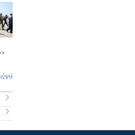
x's
်ရှုရန်