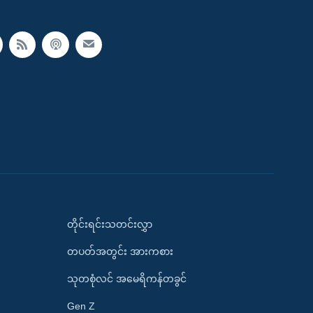
တိုင်းရင်းသတင်းလွှာ
တပတ်အတွင်း အားကစား
သုတစုံလင် အမေရိကန်တခွင်
Gen Z