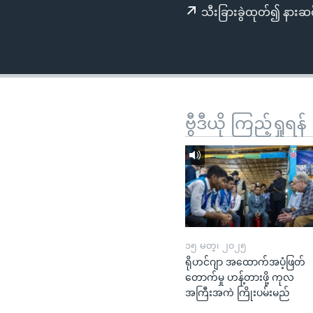
သုတပဒေသာ အင်္ဂလိပ်စာ
အ
သီးခြားခွဲထုတ်၍ နားဆင
ညွန်း
စာမျက်နှာ
သို့
ကျော်
ကြည့်
ရန်
ဗွီဒီယို ကြည့်ရှုရန်
ရှာဖွေ
ရန်
နေရာ
သို့
ကျော်
ရန်
၁၅ မတ္၊ ၂၀၂၅
ရိုဟင်ဂျာ အထောက်အပံ့ဖြတ်
တောက်မှု ဟန့်တားဖို့ ကုလ
အကြီးအကဲ ကြိုးပမ်းမည်