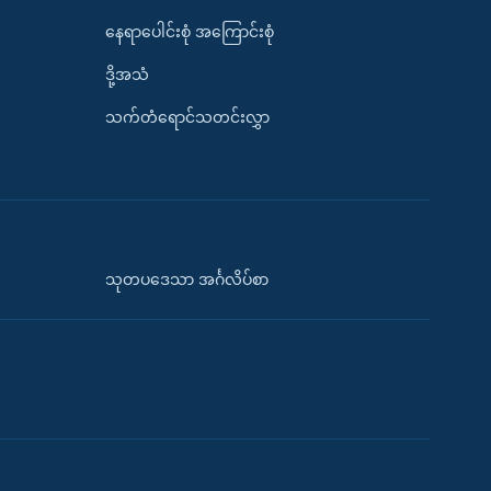
နေရာပေါင်းစုံ အကြောင်းစုံ
ဒို့အသံ
သက်တံရောင်သတင်းလွှာ
သုတပဒေသာ အင်္ဂလိပ်စာ