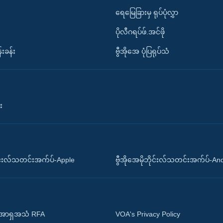
ရေမြေခြားမှ ရုပ်ပုံလွှာ
ပိုလီဂရပ်ဖ်.အင်ဖို
်းခန်း
ဗွီအိုအေ ပုံပြရုပ်သံ
း
ိုင်းလ်သတင်းအက်ပ်-Apple
ဗွီအိုအေမိုဘိုင်းလ်သတင်းအက်ပ်-An
 အာရှအသံ RFA
VOA's Privacy Policy