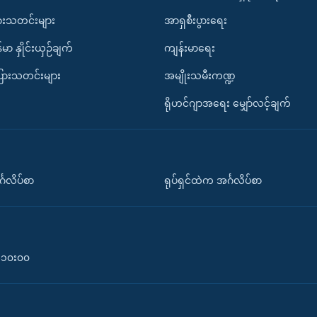
ားသတင်းများ
အာရှစီးပွားရေး
်မာ နှိုင်းယှဉ်ချက်
ကျန်းမာရေး
ပြားသတင်းများ
အမျိုးသမီးကဏ္ဍ
ရိုဟင်ဂျာအရေး မျှော်လင့်ချက်
်္ဂလိပ်စာ
ရုပ်ရှင်ထဲက အင်္ဂလိပ်စာ
၀-၁၀း၀၀