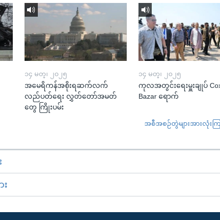
၁၄ မတ္၊ ၂၀၂၅
၁၄ မတ္၊ ၂၀၂၅
အမေရိကန်အစိုးရဆက်လက်
ကုလအတွင်းရေးမှူးချုပ် Co
လည်ပတ်ရေး လွှတ်တော်အမတ်
Bazar ရောက်
တွေ ကြိုးပမ်း
အစီအစဉ်တွဲများအားလုံးကြည့
း
ား