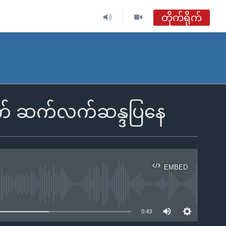
တိုက်ရိုက်
ဗွီအိုအေ မြန်မာညချမ်း
တိုက်ရိုက်ထုတ်လွှင့်မှု
အစီအစဉ်များ
တွက် ဆက်လက်ဆန္ဒပြနေ
ဗွီအိုအေ မြန်မာညချမ်း
ရေဒီယိုတိုက်ရိုက်နားဆင်ရန်
EMBED
ble
0:43