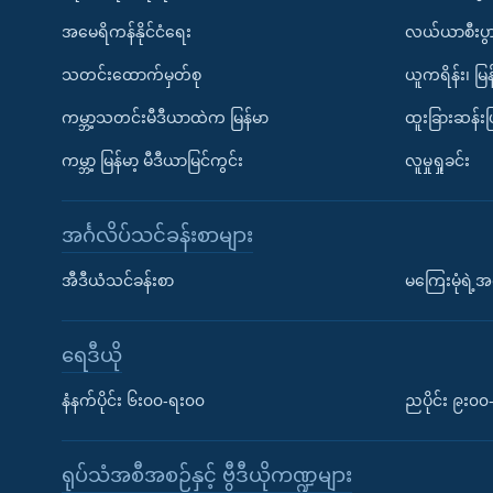
အမေရိကန်နိုင်ငံရေး
လယ်ယာစီးပွ
သတင်းထောက်မှတ်စု
ယူကရိန်း၊ မြန
ကမ္ဘာ့သတင်းမီဒီယာထဲက မြန်မာ
ထူးခြားဆန်း
ကမ္ဘာ့ မြန်မာ့ မီဒီယာမြင်ကွင်း
လူမှုရှုခင်း
အင်္ဂလိပ်သင်ခန်းစာများ
အီဒီယံသင်ခန်းစာ
မကြေးမုံရဲ့အင
ရေဒီယို
နံနက်ပိုင်း ၆း၀၀-ရး၀၀
ညပိုင်း ၉း၀
ရုပ်သံအစီအစဉ်နှင့် ဗွီဒီယိုကဏ္ဍများ