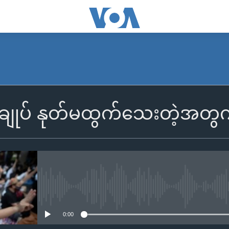
ြီးချုပ် နုတ်မထွက်သေးတဲ့အ
No media source currently availa
0:00