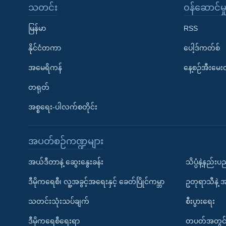
သတင်း
၀န်ဆောင်မှ
မြန်မာ
RSS
နိုင်ငံတကာ
ပေါ့ဒ်ကတ်စ်
အမေရိကန်
နေ့စဉ်အီးမေ
တရုတ်
အစ္စရေး-ပါလက်စတိုင်း
အပတ်စဉ်ကဏ္ဍများ
အယ်ဒီတာနဲ့ ဆွေးနွေးခန်း
သိပ္ပံနဲ့နည်း
ဒီမိုကရေစီ၊ လူ့အခွင့်အရေးနှင့် ခေတ်ပြိုင်ကမ္ဘာ
ဥတုရာသီနဲ့ 
သတင်းသုံးသပ်ချက်
စီးပွားရေး
ဒီမိုကရေစီရေးရာ
တပတ်အတွင်