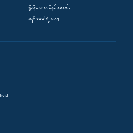
ဗွီအိုအေ တမိနစ်သတင်း
နော်သဇင်ရဲ့ Vlog
droid