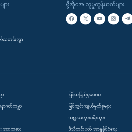
ုများ
ဗွီအိုအေ လူမှုကွန်ယက်များ
းလ်သတင်းလွှာ
ပညာ
မြန်မာပြည်မှပေးစာ
အနာဂတ်ကမ္ဘာ
မြင်ကွင်းကျယ်မှတ်စုများ
ကမ္ဘာတလွှားခရီးသွား
း အားကစား
ဒီသီတင်းပတ် အာရှနိုင်ငံရေး