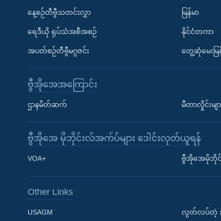
နေ့စဉ်တီဗွီသတင်းလွှာ
မြန်မာ
ရေဒီယို ရုပ်သံအစီအစဉ်
နိုင်ငံတကာ
အပတ်စဉ်တီဗွီမဂ္ဂဇင်း
တွေ့ဆုံမေးမြန
ဗွီအိုအေအကြောင်း
ဌာနမိတ်ဆက်
မီတာလှိုင်းမျာ
ဗွီအိုအေ မိုဘိုင်းလ်အက်ပ်များ ဒေါင်းလုတ်ယူရန်
Learning English
VOA+
ဗွီအိုအေမိုဘ
ဗွီအိုအေ လူမှုကွန်ယက်များ
Other Links
USAGM
လွတ်လပ်တဲ့