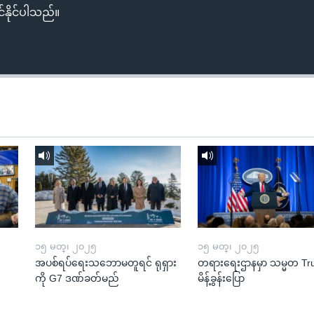
်နိုင်ပါသည်။
၁၅ မတ္၊ ၂၀၂၅
၁၅ မတ္၊ ၂၀၂၅
အပစ်ရပ်ရေးသဘောမတူရင် ရုရှား
တရားရေးဌာနမှာ သမ္မတ T
ကို G7 ဒဏ်ခတ်မည်
မိန့်ခွန်းပြော