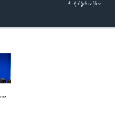
တိုက်ရိုက် လင့်ခ်
EMBED
rump