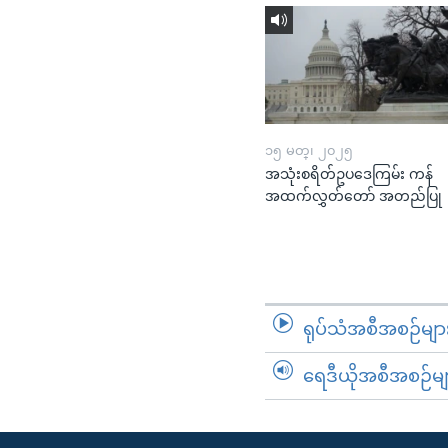
၁၅ မတ္၊ ၂၀၂၅
အသုံးစရိတ်ဥပဒေကြမ်း ကန်
အထက်လွှတ်တော် အတည်ပြု
ရုပ်သံအစီအစဉ်မျာ
ရေဒီယိုအစီအစဉ်မျ