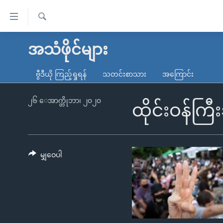
သုံး
ရ
ရှာဖွေ
လွယ်ကူ
မူလစာမျက်နှာ
အသံဖိုင်များ
ရ
စေ
မြန်မာ
လာ
ဗွီဒီယို ကြည့်ရှုရန်
သတင်းစာသား
အကြောင်း
သည့်
ဒ်
ကမ္ဘာ့သတင်းများ
Link
ဗွီဒီယို
နိုင်ငံတကာ
၂၆ ေအာက္တိုဘာ၊ ၂၀၂၀
ထိုင်းဝန်က
များ
သတင်းလွတ်လပ်ခွင့်
အမေရိကန်
ပင်မ
ရပ်ဝန်းတခု လမ်းတခု အလွန်
တရုတ်
အကြောင်းအရာ
အင်္ဂလိပ်စာလေ့လာမယ်
အစ္စရေး-ပါလက်စတိုင်း
မျှဝေပါ
သို့
အပတ်စဉ်ကဏ္ဍများ
အမေရိကန်သုံးအီဒီယံ
ကျော်
ကြည့်
ရေဒီယိုနှင့်ရုပ်သံ အချက်အလက်များ
မကြေးမုံရဲ့ အင်္ဂလိပ်စာ
ရေဒီယို
ရန်
ရေဒီယို/တီဗွီအစီအစဉ်
ရုပ်ရှင်ထဲက အင်္ဂလိပ်စာ
တီဗွီ
ပင်မ