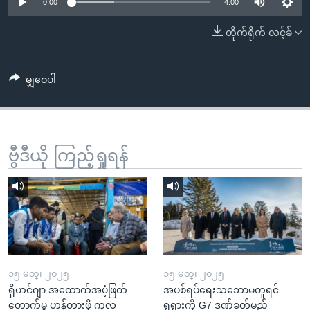
အ
0:00
4:00
သုတပဒေသာ အင်္ဂလိပ်စာ
ညွန်း
Learning English
တိုက်ရိုက် လင့်ခ်
စာမျက်နှာ
သို့
ဗွီအိုအေ လူမှုကွန်ယက်များ
ကျော်
မျှဝေပါ
ကြည့်
ရန်
ဘာသာစကားများ
ရှာဖွေ
ဗွီဒီယို ကြည့်ရှုရန်
ရန်
နေရာ
သို့
ကျော်
ရန်
၁၅ မတ္၊ ၂၀၂၅
၁၅ မတ္၊ ၂၀၂၅
ရိုဟင်ဂျာ အထောက်အပံ့ဖြတ်
အပစ်ရပ်ရေးသဘောမတူရင်
တောက်မှု ဟန့်တားဖို့ ကုလ
ရုရှားကို G7 ဒဏ်ခတ်မည်