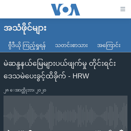
သုံး
ရ
လွယ်ကူ
အသံဖိုင်များ
မူလစာမျက်နှာ
စေ
မြန်မာ
ဗွီဒီယို ကြည့်ရှုရန်
သတင်းစာသား
အကြောင်း
သည့်
ကမ္ဘာ့သတင်းများ
Link
မဲဆန္ဒနယ်မြေများပယ်ဖျက်မှု တိုင်းရင်း
ဗွီဒီယို
နိုင်ငံတကာ
များ
သတင်းလွတ်လပ်ခွင့်
အမေရိကန်
ဒေသမဲပေးခွင့်ထိခိုက် - HRW
ပင်မ
ရပ်ဝန်းတခု လမ်းတခု အလွန်
တရုတ်
အကြောင်းအရာ
၂၈ ေအာက္တိုဘာ၊ ၂၀၂၀
သို့
အင်္ဂလိပ်စာလေ့လာမယ်
အစ္စရေး-ပါလက်စတိုင်း
ကျော်
အပတ်စဉ်ကဏ္ဍများ
အမေရိကန်သုံးအီဒီယံ
ကြည့်
ရေဒီယိုနှင့်ရုပ်သံ အချက်အလက်များ
မကြေးမုံရဲ့ အင်္ဂလိပ်စာ
ရေဒီယို
ရန်
No media source currently available
ပင်မ
ရေဒီယို/တီဗွီအစီအစဉ်
ရုပ်ရှင်ထဲက အင်္ဂလိပ်စာ
တီဗွီ