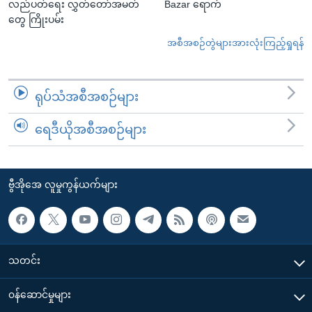
လည်ပတ်ရေး လွှတ်တော်အမတ်
Bazar ရောက်
တွေ ကြိုးပမ်း
အစီအစဉ်တွဲများအားလုံးကြည့်ရှုရန်
ရုပ်သံအစီအစဉ်များ
ရေဒီယိုအစီအစဉ်များ
ဗွီအိုအေ လူမှုကွန်ယက်များ
သတင်း
၀န်ဆောင်မှုများ