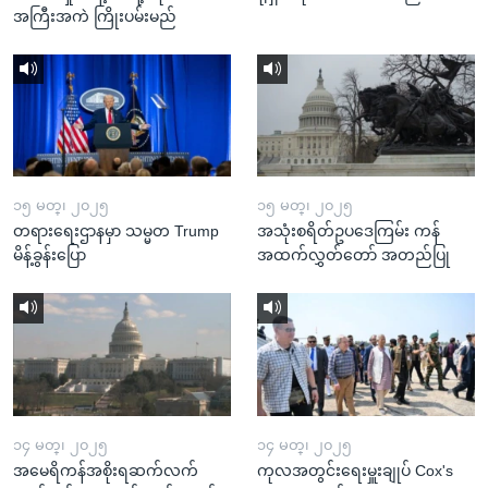
အကြီးအကဲ ကြိုးပမ်းမည်
၁၅ မတ္၊ ၂၀၂၅
၁၅ မတ္၊ ၂၀၂၅
တရားရေးဌာနမှာ သမ္မတ Trump
အသုံးစရိတ်ဥပဒေကြမ်း ကန်
မိန့်ခွန်းပြော
အထက်လွှတ်တော် အတည်ပြု
၁၄ မတ္၊ ၂၀၂၅
၁၄ မတ္၊ ၂၀၂၅
အမေရိကန်အစိုးရဆက်လက်
ကုလအတွင်းရေးမှူးချုပ် Cox's