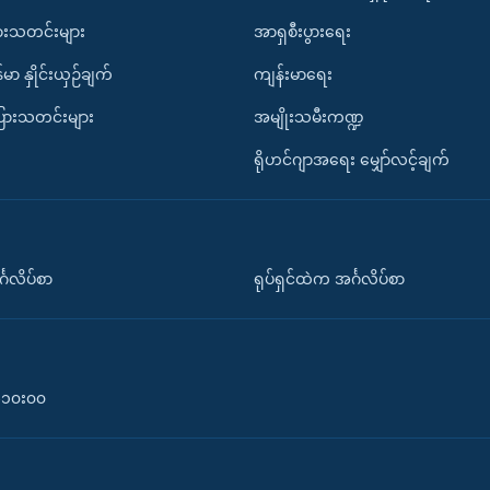
ားသတင်းများ
အာရှစီးပွားရေး
်မာ နှိုင်းယှဉ်ချက်
ကျန်းမာရေး
ပြားသတင်းများ
အမျိုးသမီးကဏ္ဍ
ရိုဟင်ဂျာအရေး မျှော်လင့်ချက်
်္ဂလိပ်စာ
ရုပ်ရှင်ထဲက အင်္ဂလိပ်စာ
၀-၁၀း၀၀