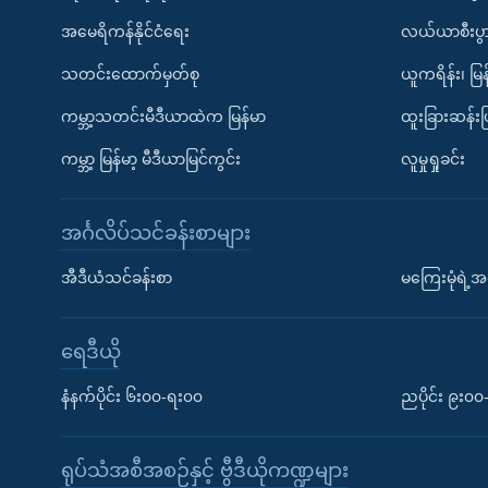
အမေရိကန်နိုင်ငံရေး
လယ်ယာစီးပွ
သတင်းထောက်မှတ်စု
ယူကရိန်း၊ မြန
ကမ္ဘာ့သတင်းမီဒီယာထဲက မြန်မာ
ထူးခြားဆန်း
ကမ္ဘာ့ မြန်မာ့ မီဒီယာမြင်ကွင်း
လူမှုရှုခင်း
အင်္ဂလိပ်သင်ခန်းစာများ
အီဒီယံသင်ခန်းစာ
မကြေးမုံရဲ့အင
ရေဒီယို
နံနက်ပိုင်း ၆း၀၀-ရး၀၀
ညပိုင်း ၉း၀
ရုပ်သံအစီအစဉ်နှင့် ဗွီဒီယိုကဏ္ဍများ