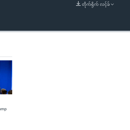
တိုက်ရိုက် လင့်ခ်
EMBED
rump