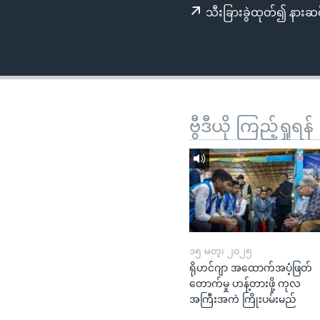
သုတပဒေသာ အင်္ဂလိပ်စာ
အ
သီးခြားခွဲထုတ်၍ နားဆင
ညွန်း
စာမျက်နှာ
သို့
ကျော်
ကြည့်
ရန်
ဗွီဒီယို ကြည့်ရှုရန်
ရှာဖွေ
ရန်
နေရာ
သို့
ကျော်
ရန်
၁၅ မတ္၊ ၂၀၂၅
ရိုဟင်ဂျာ အထောက်အပံ့ဖြတ်
တောက်မှု ဟန့်တားဖို့ ကုလ
အကြီးအကဲ ကြိုးပမ်းမည်