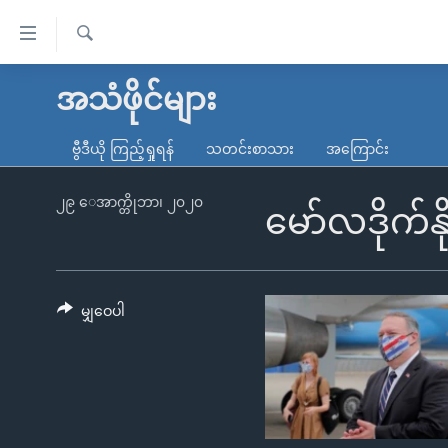
သုံး
ရ
ရှာဖွေ
လွယ်ကူ
မူလစာမျက်နှာ
အသံဖိုင်များ
ရ
စေ
မြန်မာ
လာ
ဗွီဒီယို ကြည့်ရှုရန်
သတင်းစာသား
အကြောင်း
သည့်
ဒ်
ကမ္ဘာ့သတင်းများ
Link
ဗွီဒီယို
နိုင်ငံတကာ
၂၉ ေအာက္တိုဘာ၊ ၂၀၂၀
မော်လဒိုက်နိ
များ
သတင်းလွတ်လပ်ခွင့်
အမေရိကန်
ပင်မ
ရပ်ဝန်းတခု လမ်းတခု အလွန်
တရုတ်
အကြောင်းအရာ
အင်္ဂလိပ်စာလေ့လာမယ်
အစ္စရေး-ပါလက်စတိုင်း
မျှဝေပါ
သို့
အပတ်စဉ်ကဏ္ဍများ
အမေရိကန်သုံးအီဒီယံ
ကျော်
ကြည့်
ရေဒီယိုနှင့်ရုပ်သံ အချက်အလက်များ
မကြေးမုံရဲ့ အင်္ဂလိပ်စာ
ရေဒီယို
ရန်
ရေဒီယို/တီဗွီအစီအစဉ်
ရုပ်ရှင်ထဲက အင်္ဂလိပ်စာ
တီဗွီ
ပင်မ