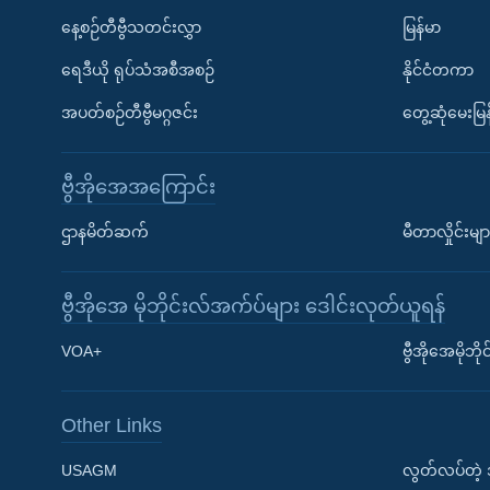
နေ့စဉ်တီဗွီသတင်းလွှာ
မြန်မာ
ရေဒီယို ရုပ်သံအစီအစဉ်
နိုင်ငံတကာ
အပတ်စဉ်တီဗွီမဂ္ဂဇင်း
တွေ့ဆုံမေးမြန
ဗွီအိုအေအကြောင်း
ဌာနမိတ်ဆက်
မီတာလှိုင်းမျာ
ဗွီအိုအေ မိုဘိုင်းလ်အက်ပ်များ ဒေါင်းလုတ်ယူရန်
Learning English
VOA+
ဗွီအိုအေမိုဘ
ဗွီအိုအေ လူမှုကွန်ယက်များ
Other Links
USAGM
လွတ်လပ်တဲ့