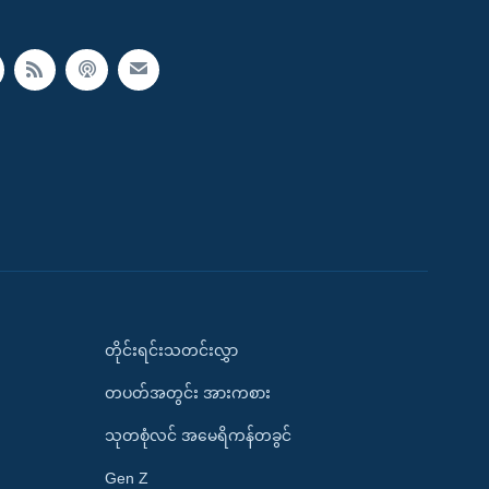
တိုင်းရင်းသတင်းလွှာ
တပတ်အတွင်း အားကစား
သုတစုံလင် အမေရိကန်တခွင်
Gen Z