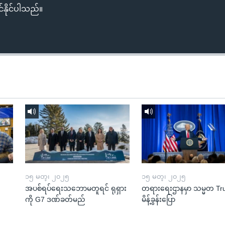
်နိုင်ပါသည်။
၁၅ မတ္၊ ၂၀၂၅
၁၅ မတ္၊ ၂၀၂၅
အပစ်ရပ်ရေးသဘောမတူရင် ရုရှား
တရားရေးဌာနမှာ သမ္မတ T
ကို G7 ဒဏ်ခတ်မည်
မိန့်ခွန်းပြော