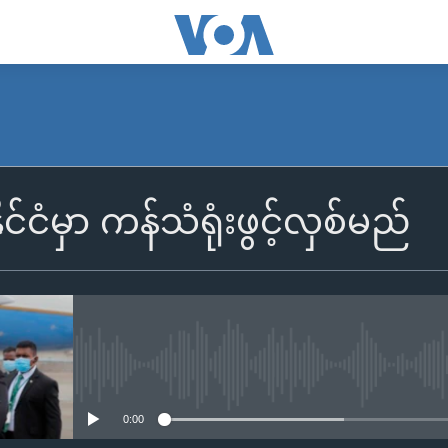
ုင်ငံမှာ ကန်သံရုံးဖွင့်လှစ်မည်
No media source currently availa
0:00