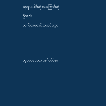
နေရာပေါင်းစုံ အကြောင်းစုံ
ဒို့အသံ
သက်တံရောင်သတင်းလွှာ
သုတပဒေသာ အင်္ဂလိပ်စာ