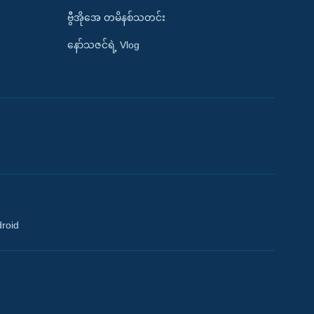
ဗွီအိုအေ တမိနစ်သတင်း
နော်သဇင်ရဲ့ Vlog
droid