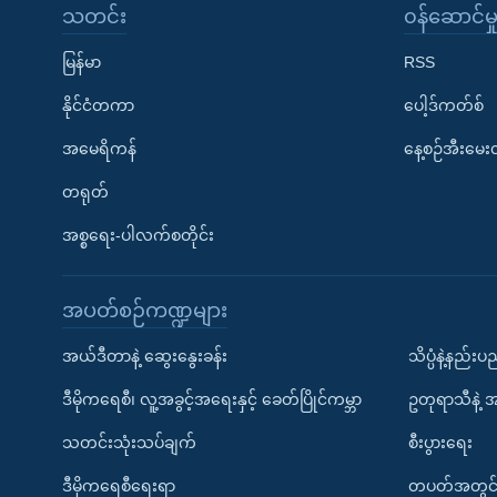
သတင်း
၀န်ဆောင်မှ
မြန်မာ
RSS
နိုင်ငံတကာ
ပေါ့ဒ်ကတ်စ်
အမေရိကန်
နေ့စဉ်အီးမေ
တရုတ်
အစ္စရေး-ပါလက်စတိုင်း
အပတ်စဉ်ကဏ္ဍများ
အယ်ဒီတာနဲ့ ဆွေးနွေးခန်း
သိပ္ပံနဲ့နည်း
ဒီမိုကရေစီ၊ လူ့အခွင့်အရေးနှင့် ခေတ်ပြိုင်ကမ္ဘာ
ဥတုရာသီနဲ့ 
သတင်းသုံးသပ်ချက်
စီးပွားရေး
ဒီမိုကရေစီရေးရာ
တပတ်အတွင်