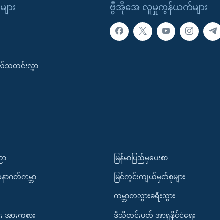
ုများ
ဗွီအိုအေ လူမှုကွန်ယက်များ
းလ်သတင်းလွှာ
ပညာ
မြန်မာပြည်မှပေးစာ
အနာဂတ်ကမ္ဘာ
မြင်ကွင်းကျယ်မှတ်စုများ
ကမ္ဘာတလွှားခရီးသွား
း အားကစား
ဒီသီတင်းပတ် အာရှနိုင်ငံရေး