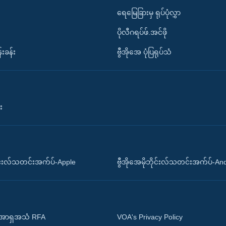
ရေမြေခြားမှ ရုပ်ပုံလွှာ
ပိုလီဂရပ်ဖ်.အင်ဖို
်းခန်း
ဗွီအိုအေ ပုံပြရုပ်သံ
း
ိုင်းလ်သတင်းအက်ပ်-Apple
ဗွီအိုအေမိုဘိုင်းလ်သတင်းအက်ပ်-An
 အာရှအသံ RFA
VOA's Privacy Policy