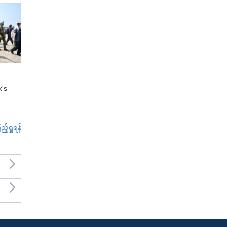
x's
်ရှုရန်