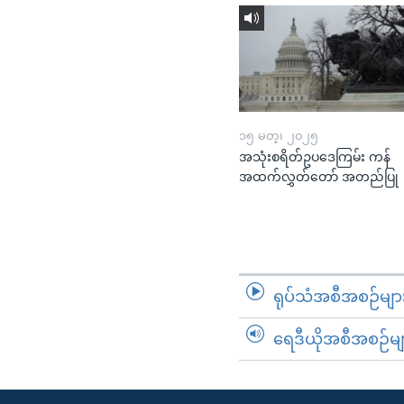
၁၅ မတ္၊ ၂၀၂၅
အသုံးစရိတ်ဥပဒေကြမ်း ကန်
အထက်လွှတ်တော် အတည်ပြု
ရုပ်သံအစီအစဉ်မျာ
ရေဒီယိုအစီအစဉ်မျ