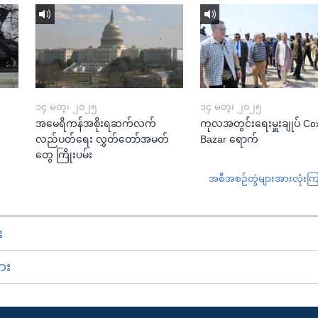
၁၄ မတ္၊ ၂၀၂၅
၁၄ မတ္၊ ၂၀၂၅
အမေရိကန်အစိုးရဆက်လက်
ကုလအတွင်းရေးမှူးချုပ် Co
လည်ပတ်ရေး လွှတ်တော်အမတ်
Bazar ရောက်
တွေ ကြိုးပမ်း
အစီအစဉ်တွဲများအားလုံးကြည့
း
ား