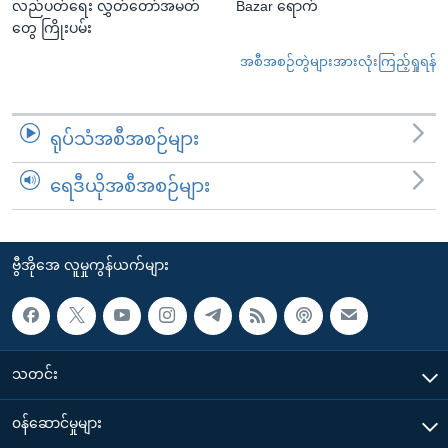
လည်ပတ်ရေး လွှတ်တော်အမတ်
Bazar ရောက်
တွေ ကြိုးပမ်း
အစီအစဉ်တွဲများအားလုံးကြည့်ရှုရန်
ရုပ်သံအစီအစဉ်များ
ရေဒီယိုအစီအစဉ်များ
ဗွီအိုအေ လူမှုကွန်ယက်များ
သတင်း
၀န်ဆောင်မှုများ