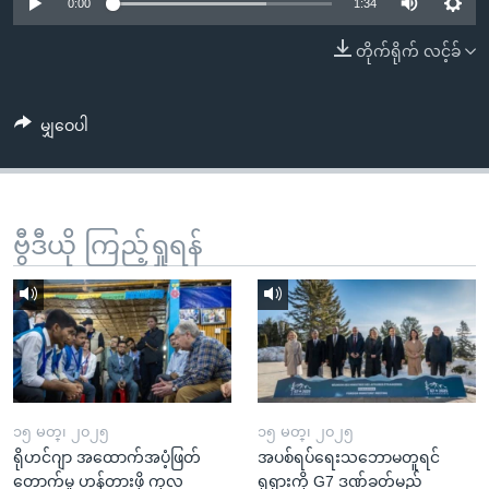
အ
0:00
1:34
သုတပဒေသာ အင်္ဂလိပ်စာ
ညွန်း
Learning English
တိုက်ရိုက် လင့်ခ်
စာမျက်နှာ
သို့
ဗွီအိုအေ လူမှုကွန်ယက်များ
ကျော်
မျှဝေပါ
ကြည့်
ရန်
ဘာသာစကားများ
ရှာဖွေ
ဗွီဒီယို ကြည့်ရှုရန်
ရန်
နေရာ
သို့
ကျော်
ရန်
၁၅ မတ္၊ ၂၀၂၅
၁၅ မတ္၊ ၂၀၂၅
ရိုဟင်ဂျာ အထောက်အပံ့ဖြတ်
အပစ်ရပ်ရေးသဘောမတူရင်
တောက်မှု ဟန့်တားဖို့ ကုလ
ရုရှားကို G7 ဒဏ်ခတ်မည်