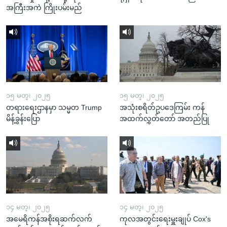
အကြီးအကဲ ကြိုးပမ်းမည်
၁၅ မတ္၊ ၂၀၂၅
၁၅ မတ္၊ ၂၀၂၅
တရားရေးဌာနမှာ သမ္မတ Trump
အသုံးစရိတ်ဥပဒေကြမ်း ကန်
မိန့်ခွန်းပြော
အထက်လွှတ်တော် အတည်ပြု
၁၄ မတ္၊ ၂၀၂၅
၁၄ မတ္၊ ၂၀၂၅
အမေရိကန်အစိုးရဆက်လက်
ကုလအတွင်းရေးမှူးချုပ် Cox's