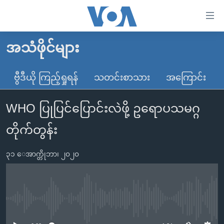
သုံး
ရ
လွယ်ကူ
အသံဖိုင်များ
မူလစာမျက်နှာ
စေ
မြန်မာ
ဗွီဒီယို ကြည့်ရှုရန်
သတင်းစာသား
အကြောင်း
သည့်
ကမ္ဘာ့သတင်းများ
Link
WHO ပြုပြင်ပြောင်းလဲဖို့ ဥရောပသမဂ္ဂ
ဗွီဒီယို
နိုင်ငံတကာ
များ
သတင်းလွတ်လပ်ခွင့်
အမေရိကန်
တိုက်တွန်း
ပင်မ
ရပ်ဝန်းတခု လမ်းတခု အလွန်
တရုတ်
အကြောင်းအရာ
၃၁ ေအာက္တိုဘာ၊ ၂၀၂၀
သို့
အင်္ဂလိပ်စာလေ့လာမယ်
အစ္စရေး-ပါလက်စတိုင်း
ကျော်
အပတ်စဉ်ကဏ္ဍများ
အမေရိကန်သုံးအီဒီယံ
ကြည့်
ရေဒီယိုနှင့်ရုပ်သံ အချက်အလက်များ
မကြေးမုံရဲ့ အင်္ဂလိပ်စာ
ရေဒီယို
ရန်
No media source currently available
ပင်မ
ရေဒီယို/တီဗွီအစီအစဉ်
ရုပ်ရှင်ထဲက အင်္ဂလိပ်စာ
တီဗွီ