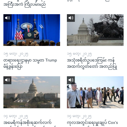
အကြီးအကဲ ကြိုးပမ်းမည်
၁၅ မတ္၊ ၂၀၂၅
၁၅ မတ္၊ ၂၀၂၅
တရားရေးဌာနမှာ သမ္မတ Trump
အသုံးစရိတ်ဥပဒေကြမ်း ကန်
မိန့်ခွန်းပြော
အထက်လွှတ်တော် အတည်ပြု
၁၄ မတ္၊ ၂၀၂၅
၁၄ မတ္၊ ၂၀၂၅
အမေရိကန်အစိုးရဆက်လက်
ကုလအတွင်းရေးမှူးချုပ် Cox's