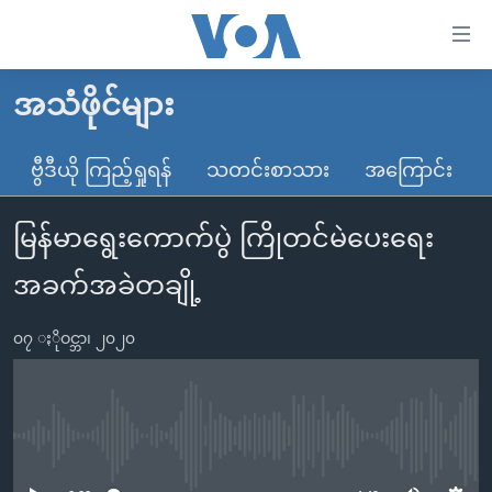
သုံး
ရ
လွယ်ကူ
အသံဖိုင်များ
မူလစာမျက်နှာ
စေ
မြန်မာ
ဗွီဒီယို ကြည့်ရှုရန်
သတင်းစာသား
အကြောင်း
သည့်
ကမ္ဘာ့သတင်းများ
Link
မြန်မာရွေးကောက်ပွဲ ကြိုတင်မဲပေးရေး
ဗွီဒီယို
နိုင်ငံတကာ
များ
သတင်းလွတ်လပ်ခွင့်
အမေရိကန်
အခက်အခဲတချို့
ပင်မ
ရပ်ဝန်းတခု လမ်းတခု အလွန်
တရုတ်
အကြောင်းအရာ
၀၇ ႏိုဝင္ဘာ၊ ၂၀၂၀
သို့
အင်္ဂလိပ်စာလေ့လာမယ်
အစ္စရေး-ပါလက်စတိုင်း
ကျော်
အပတ်စဉ်ကဏ္ဍများ
အမေရိကန်သုံးအီဒီယံ
ကြည့်
ရေဒီယိုနှင့်ရုပ်သံ အချက်အလက်များ
မကြေးမုံရဲ့ အင်္ဂလိပ်စာ
ရေဒီယို
ရန်
No media source currently available
ပင်မ
ရေဒီယို/တီဗွီအစီအစဉ်
ရုပ်ရှင်ထဲက အင်္ဂလိပ်စာ
တီဗွီ