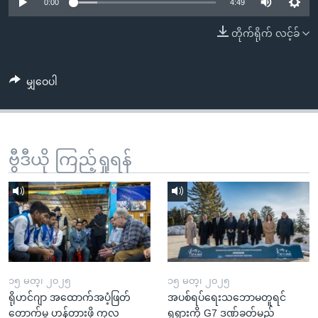
အ
0:00
4:49
သုတပဒေသာ အင်္ဂလိပ်စာ
ညွန်း
Learning English
တိုက်ရိုက် လင့်ခ်
စာမျက်နှာ
သို့
ဗွီအိုအေ လူမှုကွန်ယက်များ
ကျော်
မျှဝေပါ
ကြည့်
ရန်
ဘာသာစကားများ
ရှာဖွေ
ဗွီဒီယို ကြည့်ရှုရန်
ရန်
နေရာ
သို့
ကျော်
ရန်
၁၅ မတ္၊ ၂၀၂၅
၁၅ မတ္၊ ၂၀၂၅
ရိုဟင်ဂျာ အထောက်အပံ့ဖြတ်
အပစ်ရပ်ရေးသဘောမတူရင်
တောက်မှု ဟန့်တားဖို့ ကုလ
ရုရှားကို G7 ဒဏ်ခတ်မည်