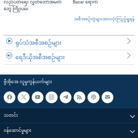
လည်ပတ်ရေး လွှတ်တော်အမတ်
Bazar ရောက်
တွေ ကြိုးပမ်း
အစီအစဉ်တွဲများအားလုံးကြည့်ရှုရန်
ရုပ်သံအစီအစဉ်များ
ရေဒီယိုအစီအစဉ်များ
ဗွီအိုအေ လူမှုကွန်ယက်များ
သတင်း
၀န်ဆောင်မှုများ