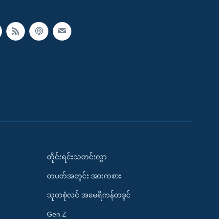
တိုင်းရင်းသတင်းလွှာ
တပတ်အတွင်း အားကစား
သုတစုံလင် အမေရိကန်တခွင်
Gen Z