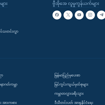
ုများ
ဗွီအိုအေ လူမှုကွန်ယက်များ
းလ်သတင်းလွှာ
ပညာ
မြန်မာပြည်မှပေးစာ
အနာဂတ်ကမ္ဘာ
မြင်ကွင်းကျယ်မှတ်စုများ
ကမ္ဘာတလွှားခရီးသွား
း အားကစား
ဒီသီတင်းပတ် အာရှနိုင်ငံရေး