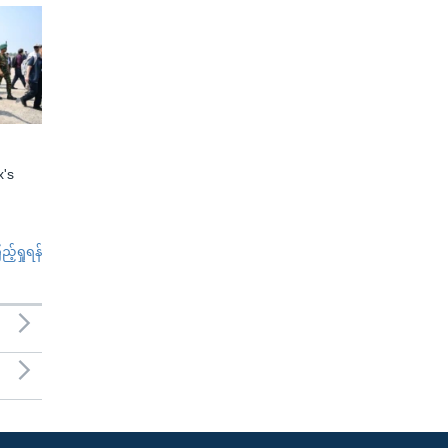
x's
်ရှုရန်