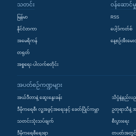
သတင်း
၀န်ဆောင်မှ
မြန်မာ
RSS
နိုင်ငံတကာ
ပေါ့ဒ်ကတ်စ်
အမေရိကန်
နေ့စဉ်အီးမေ
တရုတ်
အစ္စရေး-ပါလက်စတိုင်း
အပတ်စဉ်ကဏ္ဍများ
အယ်ဒီတာနဲ့ ဆွေးနွေးခန်း
သိပ္ပံနဲ့နည်း
ဒီမိုကရေစီ၊ လူ့အခွင့်အရေးနှင့် ခေတ်ပြိုင်ကမ္ဘာ
ဥတုရာသီနဲ့ 
သတင်းသုံးသပ်ချက်
စီးပွားရေး
ဒီမိုကရေစီရေးရာ
တပတ်အတွင်