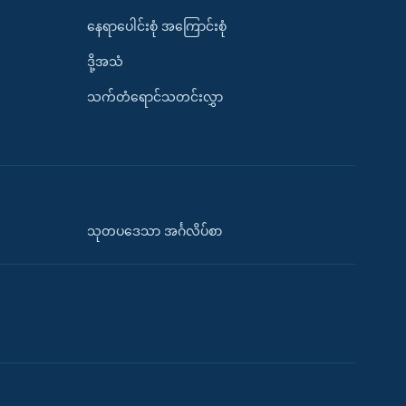
နေရာပေါင်းစုံ အကြောင်းစုံ
ဒို့အသံ
သက်တံရောင်သတင်းလွှာ
သုတပဒေသာ အင်္ဂလိပ်စာ