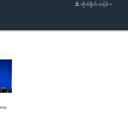
တိုက်ရိုက် လင့်ခ်
EMBED
rump