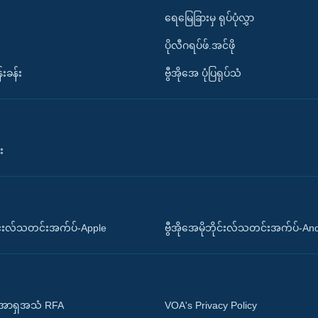
ရေမြေခြားမှ ရုပ်ပုံလွှာ
ပိုလီဂရပ်ဖ်.အင်ဖို
်းခန်း
ဗွီအိုအေ ပုံပြရုပ်သံ
း
ိုင်းလ်သတင်းအက်ပ်-Apple
ဗွီအိုအေမိုဘိုင်းလ်သတင်းအက်ပ်-An
 အာရှအသံ RFA
VOA's Privacy Policy