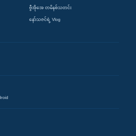
ဗွီအိုအေ တမိနစ်သတင်း
နော်သဇင်ရဲ့ Vlog
droid