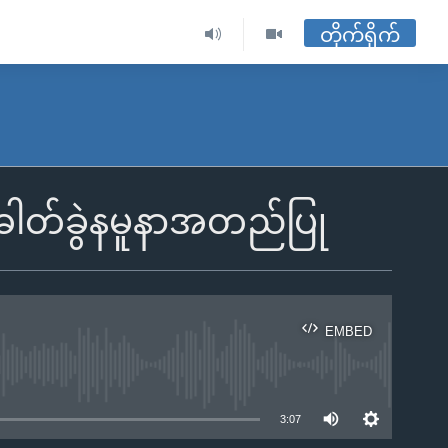
တိုက်ရိုက်
်ဓါတ်ခွဲနမူနာအတည်ပြု
EMBED
ble
3:07