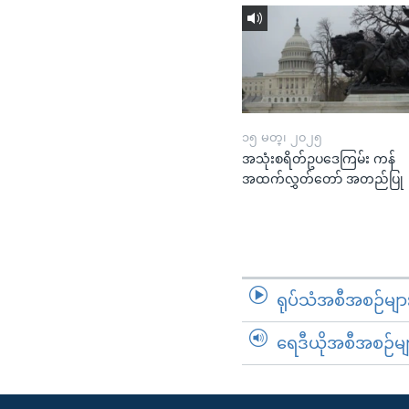
၁၅ မတ္၊ ၂၀၂၅
အသုံးစရိတ်ဥပဒေကြမ်း ကန်
အထက်လွှတ်တော် အတည်ပြု
ရုပ်သံအစီအစဉ်မျာ
ရေဒီယိုအစီအစဉ်မျ