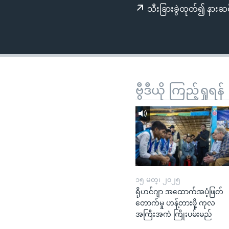
သုတပဒေသာ အင်္ဂလိပ်စာ
အ
သီးခြားခွဲထုတ်၍ နားဆင
ညွန်း
စာမျက်နှာ
သို့
ကျော်
ကြည့်
ရန်
ဗွီဒီယို ကြည့်ရှုရန်
ရှာဖွေ
ရန်
နေရာ
သို့
ကျော်
ရန်
၁၅ မတ္၊ ၂၀၂၅
ရိုဟင်ဂျာ အထောက်အပံ့ဖြတ်
တောက်မှု ဟန့်တားဖို့ ကုလ
အကြီးအကဲ ကြိုးပမ်းမည်