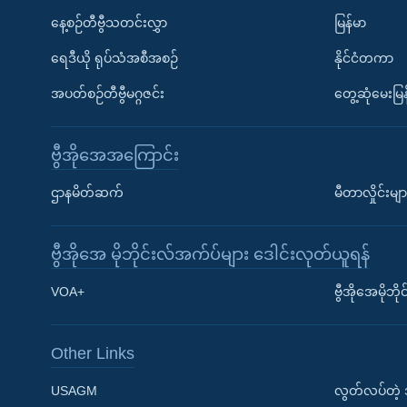
နေ့စဉ်တီဗွီသတင်းလွှာ
မြန်မာ
ရေဒီယို ရုပ်သံအစီအစဉ်
နိုင်ငံတကာ
အပတ်စဉ်တီဗွီမဂ္ဂဇင်း
တွေ့ဆုံမေးမြန
ဗွီအိုအေအကြောင်း
ဌာနမိတ်ဆက်
မီတာလှိုင်းမျာ
ဗွီအိုအေ မိုဘိုင်းလ်အက်ပ်များ ဒေါင်းလုတ်ယူရန်
Learning English
VOA+
ဗွီအိုအေမိုဘ
ဗွီအိုအေ လူမှုကွန်ယက်များ
Other Links
USAGM
လွတ်လပ်တဲ့