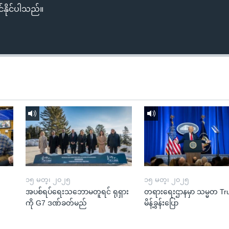
်နိုင်ပါသည်။
၁၅ မတ္၊ ၂၀၂၅
၁၅ မတ္၊ ၂၀၂၅
အပစ်ရပ်ရေးသဘောမတူရင် ရုရှား
တရားရေးဌာနမှာ သမ္မတ T
ကို G7 ဒဏ်ခတ်မည်
မိန့်ခွန်းပြော