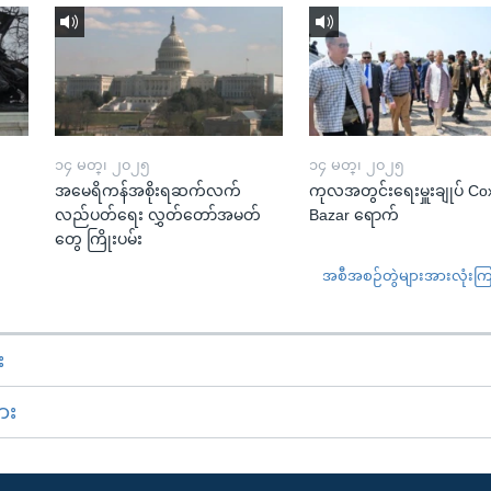
၁၄ မတ္၊ ၂၀၂၅
၁၄ မတ္၊ ၂၀၂၅
အမေရိကန်အစိုးရဆက်လက်
ကုလအတွင်းရေးမှူးချုပ် Co
လည်ပတ်ရေး လွှတ်တော်အမတ်
Bazar ရောက်
တွေ ကြိုးပမ်း
အစီအစဉ်တွဲများအားလုံးကြည့
း
ား