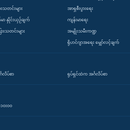
ားသတင်းများ
အာရှစီးပွားရေး
်မာ နှိုင်းယှဉ်ချက်
ကျန်းမာရေး
ပြားသတင်းများ
အမျိုးသမီးကဏ္ဍ
ရိုဟင်ဂျာအရေး မျှော်လင့်ချက်
်္ဂလိပ်စာ
ရုပ်ရှင်ထဲက အင်္ဂလိပ်စာ
၀-၁၀း၀၀