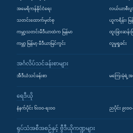
အမေရိကန်နိုင်ငံရေး
လယ်ယာစီးပွ
သတင်းထောက်မှတ်စု
ယူကရိန်း၊ မြန
ကမ္ဘာ့သတင်းမီဒီယာထဲက မြန်မာ
ထူးခြားဆန်း
ကမ္ဘာ့ မြန်မာ့ မီဒီယာမြင်ကွင်း
လူမှုရှုခင်း
အင်္ဂလိပ်သင်ခန်းစာများ
အီဒီယံသင်ခန်းစာ
မကြေးမုံရဲ့အင
ရေဒီယို
နံနက်ပိုင်း ၆း၀၀-ရး၀၀
ညပိုင်း ၉း၀
ရုပ်သံအစီအစဉ်နှင့် ဗွီဒီယိုကဏ္ဍများ