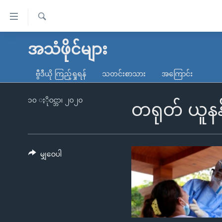
သုံး
ရ
ရှာဖွေ
လွယ်ကူ
မူလစာမျက်နှာ
အသံဖိုင်များ
ရ
စေ
မြန်မာ
လာ
ဗွီဒီယို ကြည့်ရှုရန်
သတင်းစာသား
အကြောင်း
သည့်
ဒ်
ကမ္ဘာ့သတင်းများ
Link
ဗွီဒီယို
နိုင်ငံတကာ
၁၀ ႏိုဝင္ဘာ၊ ၂၀၂၀
တရုတ် ယူနန်
များ
သတင်းလွတ်လပ်ခွင့်
အမေရိကန်
ပင်မ
ရပ်ဝန်းတခု လမ်းတခု အလွန်
တရုတ်
အကြောင်းအရာ
အင်္ဂလိပ်စာလေ့လာမယ်
အစ္စရေး-ပါလက်စတိုင်း
မျှဝေပါ
သို့
အပတ်စဉ်ကဏ္ဍများ
အမေရိကန်သုံးအီဒီယံ
ကျော်
ကြည့်
ရေဒီယိုနှင့်ရုပ်သံ အချက်အလက်များ
မကြေးမုံရဲ့ အင်္ဂလိပ်စာ
ရေဒီယို
ရန်
ရေဒီယို/တီဗွီအစီအစဉ်
ရုပ်ရှင်ထဲက အင်္ဂလိပ်စာ
တီဗွီ
ပင်မ