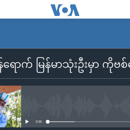
ရောက် မြန်မာသုံးဦးမှာ ကိုဗစ
No media source currently availa
0:00