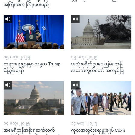
အကြီးအကဲ ကြိုးပမ်းမည်
၁၅ မတ္၊ ၂၀၂၅
၁၅ မတ္၊ ၂၀၂၅
တရားရေးဌာနမှာ သမ္မတ Trump
အသုံးစရိတ်ဥပဒေကြမ်း ကန်
မိန့်ခွန်းပြော
အထက်လွှတ်တော် အတည်ပြု
၁၄ မတ္၊ ၂၀၂၅
၁၄ မတ္၊ ၂၀၂၅
အမေရိကန်အစိုးရဆက်လက်
ကုလအတွင်းရေးမှူးချုပ် Cox's