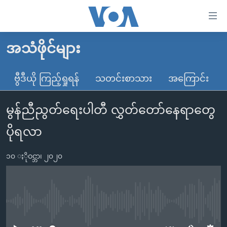
သုံး
ရ
လွယ်ကူ
အသံဖိုင်များ
မူလစာမျက်နှာ
စေ
မြန်မာ
ဗွီဒီယို ကြည့်ရှုရန်
သတင်းစာသား
အကြောင်း
သည့်
ကမ္ဘာ့သတင်းများ
Link
မွန်ညီညွတ်ရေးပါတီ လွှတ်တော်နေရာတွေ
ဗွီဒီယို
နိုင်ငံတကာ
များ
သတင်းလွတ်လပ်ခွင့်
အမေရိကန်
ပိုရလာ
ပင်မ
ရပ်ဝန်းတခု လမ်းတခု အလွန်
တရုတ်
အကြောင်းအရာ
၁၀ ႏိုဝင္ဘာ၊ ၂၀၂၀
သို့
အင်္ဂလိပ်စာလေ့လာမယ်
အစ္စရေး-ပါလက်စတိုင်း
ကျော်
အပတ်စဉ်ကဏ္ဍများ
အမေရိကန်သုံးအီဒီယံ
ကြည့်
ရေဒီယိုနှင့်ရုပ်သံ အချက်အလက်များ
မကြေးမုံရဲ့ အင်္ဂလိပ်စာ
ရေဒီယို
ရန်
No media source currently available
ပင်မ
ရေဒီယို/တီဗွီအစီအစဉ်
ရုပ်ရှင်ထဲက အင်္ဂလိပ်စာ
တီဗွီ