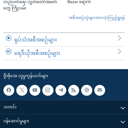
လည်ပတ်ရေး လွှတ်တော်အမတ်
Bazar ရောက်
တွေ ကြိုးပမ်း
အစီအစဉ်တွဲများအားလုံးကြည့်ရှုရန်
ရုပ်သံအစီအစဉ်များ
ရေဒီယိုအစီအစဉ်များ
ဗွီအိုအေ လူမှုကွန်ယက်များ
သတင်း
၀န်ဆောင်မှုများ