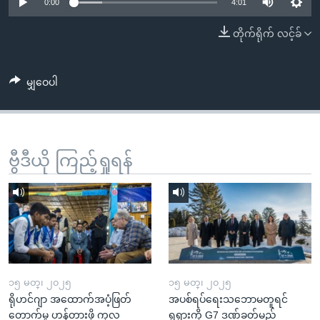
အ
0:00
4:01
သုတပဒေသာ အင်္ဂလိပ်စာ
ညွန်း
Learning English
တိုက်ရိုက် လင့်ခ်
စာမျက်နှာ
သို့
ဗွီအိုအေ လူမှုကွန်ယက်များ
ကျော်
မျှဝေပါ
ကြည့်
ရန်
ဘာသာစကားများ
ရှာဖွေ
ဗွီဒီယို ကြည့်ရှုရန်
ရန်
နေရာ
သို့
ကျော်
ရန်
၁၅ မတ္၊ ၂၀၂၅
၁၅ မတ္၊ ၂၀၂၅
ရိုဟင်ဂျာ အထောက်အပံ့ဖြတ်
အပစ်ရပ်ရေးသဘောမတူရင်
တောက်မှု ဟန့်တားဖို့ ကုလ
ရုရှားကို G7 ဒဏ်ခတ်မည်