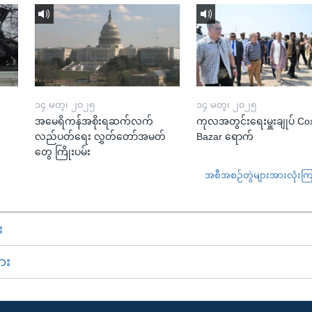
၁၄ မတ္၊ ၂၀၂၅
၁၄ မတ္၊ ၂၀၂၅
အမေရိကန်အစိုးရဆက်လက်
ကုလအတွင်းရေးမှူးချုပ် Co
လည်ပတ်ရေး လွှတ်တော်အမတ်
Bazar ရောက်
တွေ ကြိုးပမ်း
အစီအစဉ်တွဲများအားလုံးကြည့
း
ား