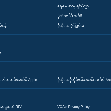
ရေမြေခြားမှ ရုပ်ပုံလွှာ
ပိုလီဂရပ်ဖ်.အင်ဖို
်းခန်း
ဗွီအိုအေ ပုံပြရုပ်သံ
း
ိုင်းလ်သတင်းအက်ပ်-Apple
ဗွီအိုအေမိုဘိုင်းလ်သတင်းအက်ပ်-An
 အာရှအသံ RFA
VOA's Privacy Policy