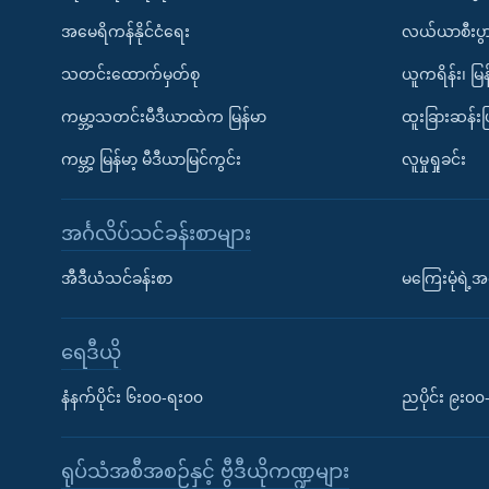
အမေရိကန်နိုင်ငံရေး
လယ်ယာစီးပွ
သတင်းထောက်မှတ်စု
ယူကရိန်း၊ မြန
ကမ္ဘာ့သတင်းမီဒီယာထဲက မြန်မာ
ထူးခြားဆန်း
ကမ္ဘာ့ မြန်မာ့ မီဒီယာမြင်ကွင်း
လူမှုရှုခင်း
အင်္ဂလိပ်သင်ခန်းစာများ
အီဒီယံသင်ခန်းစာ
မကြေးမုံရဲ့အင
ရေဒီယို
နံနက်ပိုင်း ၆း၀၀-ရး၀၀
ညပိုင်း ၉း၀
ရုပ်သံအစီအစဉ်နှင့် ဗွီဒီယိုကဏ္ဍများ