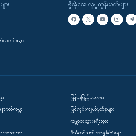
ုများ
ဗွီအိုအေ လူမှုကွန်ယက်များ
းလ်သတင်းလွှာ
ပညာ
မြန်မာပြည်မှပေးစာ
အနာဂတ်ကမ္ဘာ
မြင်ကွင်းကျယ်မှတ်စုများ
ကမ္ဘာတလွှားခရီးသွား
း အားကစား
ဒီသီတင်းပတ် အာရှနိုင်ငံရေး