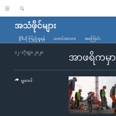
သုံး
ရ
ရှာဖွေ
လွယ်ကူ
မူလစာမျက်နှာ
အသံဖိုင်များ
ရ
စေ
မြန်မာ
လာ
ဗွီဒီယို ကြည့်ရှုရန်
သတင်းစာသား
အကြောင်း
သည့်
ဒ်
ကမ္ဘာ့သတင်းများ
Link
ဗွီဒီယို
နိုင်ငံတကာ
၁၂ ႏိုဝင္ဘာ၊ ၂၀၂၀
အာဖရိကမှာ ဒ
များ
သတင်းလွတ်လပ်ခွင့်
အမေရိကန်
ပင်မ
ရပ်ဝန်းတခု လမ်းတခု အလွန်
တရုတ်
အကြောင်းအရာ
အင်္ဂလိပ်စာလေ့လာမယ်
အစ္စရေး-ပါလက်စတိုင်း
မျှဝေပါ
သို့
အပတ်စဉ်ကဏ္ဍများ
အမေရိကန်သုံးအီဒီယံ
ကျော်
ကြည့်
ရေဒီယိုနှင့်ရုပ်သံ အချက်အလက်များ
မကြေးမုံရဲ့ အင်္ဂလိပ်စာ
ရေဒီယို
ရန်
ရေဒီယို/တီဗွီအစီအစဉ်
ရုပ်ရှင်ထဲက အင်္ဂလိပ်စာ
တီဗွီ
ပင်မ