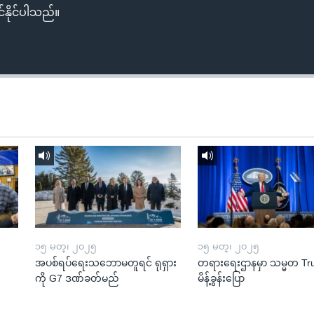
်နိုင်ပါသည်။
၁၅ မတ္၊ ၂၀၂၅
၁၅ မတ္၊ ၂၀၂၅
အပစ်ရပ်ရေးသဘောမတူရင် ရုရှား
တရားရေးဌာနမှာ သမ္မတ T
ကို G7 ဒဏ်ခတ်မည်
မိန့်ခွန်းပြော