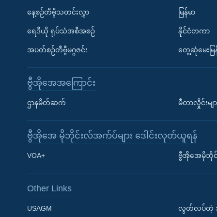
နေ့စဉ်တီဗွီသတင်းလွှာ
မြန်မာ
ရေဒီယို ရုပ်သံအစီအစဉ်
နိုင်ငံတကာ
အပတ်စဉ်တီဗွီမဂ္ဂဇင်း
တွေ့ဆုံမေးမြန
ဗွီအိုအေအကြောင်း
ဌာနမိတ်ဆက်
မီတာလှိုင်းမျာ
ဗွီအိုအေ မိုဘိုင်းလ်အက်ပ်များ ဒေါင်းလုတ်ယူရန်
Learning English
VOA+
ဗွီအိုအေမိုဘ
ဗွီအိုအေ လူမှုကွန်ယက်များ
Other Links
USAGM
လွတ်လပ်တဲ့