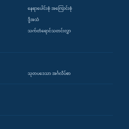
နေရာပေါင်းစုံ အကြောင်းစုံ
ဒို့အသံ
သက်တံရောင်သတင်းလွှာ
သုတပဒေသာ အင်္ဂလိပ်စာ