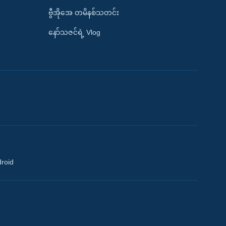
ဗွီအိုအေ တမိနစ်သတင်း
နော်သဇင်ရဲ့ Vlog
droid