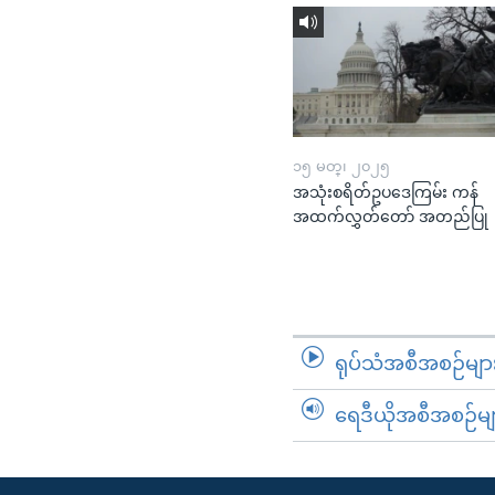
၁၅ မတ္၊ ၂၀၂၅
အသုံးစရိတ်ဥပဒေကြမ်း ကန်
အထက်လွှတ်တော် အတည်ပြု
ရုပ်သံအစီအစဉ်မျာ
ရေဒီယိုအစီအစဉ်မျ