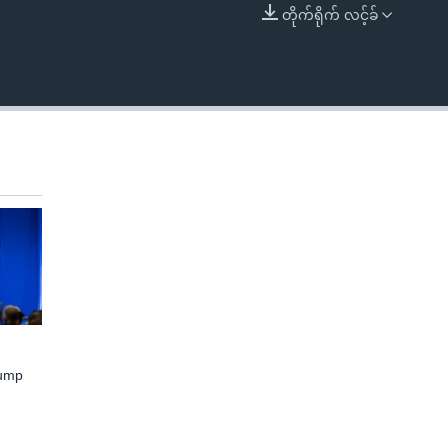
တိုက်ရိုက် လင့်ခ်
EMBED
rump