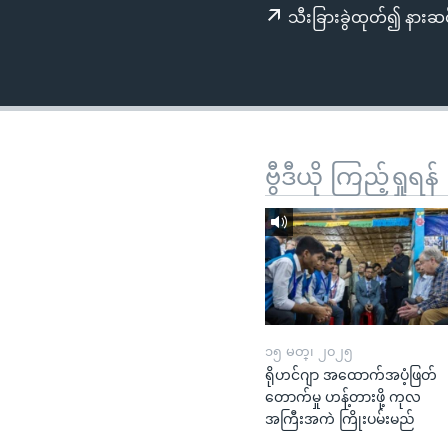
သုတပဒေသာ အင်္ဂလိပ်စာ
အ
သီးခြားခွဲထုတ်၍ နားဆင
ညွန်း
စာမျက်နှာ
သို့
ကျော်
ကြည့်
ရန်
ဗွီဒီယို ကြည့်ရှုရန်
ရှာဖွေ
ရန်
နေရာ
သို့
ကျော်
ရန်
၁၅ မတ္၊ ၂၀၂၅
ရိုဟင်ဂျာ အထောက်အပံ့ဖြတ်
တောက်မှု ဟန့်တားဖို့ ကုလ
အကြီးအကဲ ကြိုးပမ်းမည်