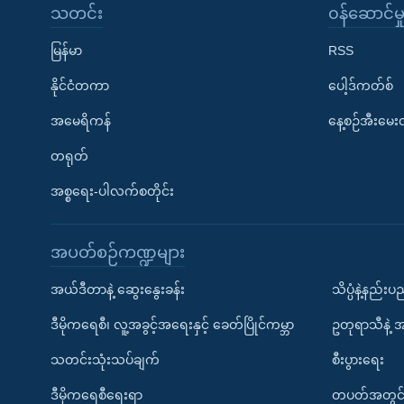
သတင်း
၀န်ဆောင်မှ
မြန်မာ
RSS
နိုင်ငံတကာ
ပေါ့ဒ်ကတ်စ်
အမေရိကန်
နေ့စဉ်အီးမေ
တရုတ်
အစ္စရေး-ပါလက်စတိုင်း
အပတ်စဉ်ကဏ္ဍများ
အယ်ဒီတာနဲ့ ဆွေးနွေးခန်း
သိပ္ပံနဲ့နည်း
ဒီမိုကရေစီ၊ လူ့အခွင့်အရေးနှင့် ခေတ်ပြိုင်ကမ္ဘာ
ဥတုရာသီနဲ့ 
သတင်းသုံးသပ်ချက်
စီးပွားရေး
ဒီမိုကရေစီရေးရာ
တပတ်အတွင်