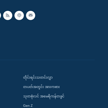
တိုင်းရင်းသတင်းလွှာ
တပတ်အတွင်း အားကစား
သုတစုံလင် အမေရိကန်တခွင်
Gen Z