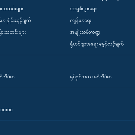
ားသတင်းများ
အာရှစီးပွားရေး
်မာ နှိုင်းယှဉ်ချက်
ကျန်းမာရေး
ပြားသတင်းများ
အမျိုးသမီးကဏ္ဍ
ရိုဟင်ဂျာအရေး မျှော်လင့်ချက်
်္ဂလိပ်စာ
ရုပ်ရှင်ထဲက အင်္ဂလိပ်စာ
၀-၁၀း၀၀