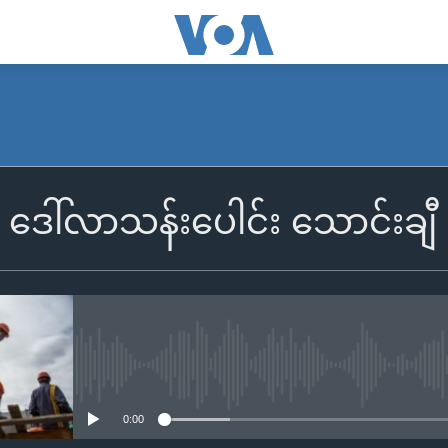
ေါ်လာသန်းပေါင်း သောင်းချီ အမေ
No media source currently availa
0:00