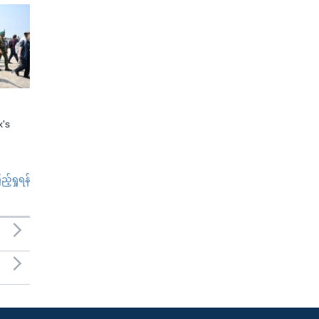
x's
်ရှုရန်