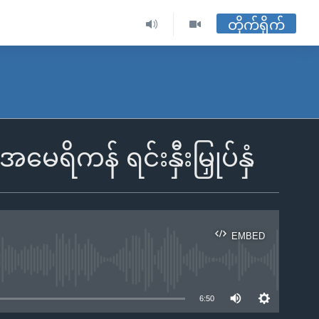
တိုက်ရိုက်
ရိကန် ရင်းနှီးမြှုပ်နှံ
EMBED
ble
6:50