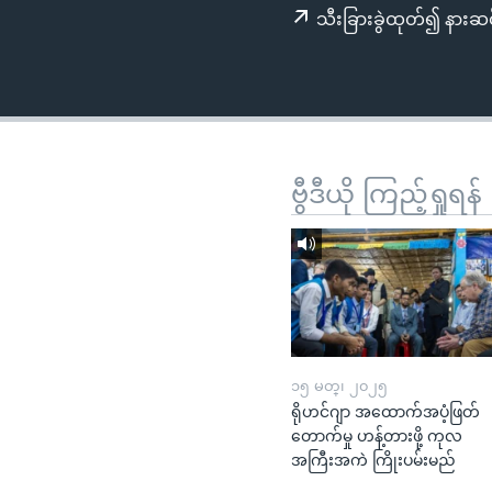
သုတပဒေသာ အင်္ဂလိပ်စာ
အ
သီးခြားခွဲထုတ်၍ နားဆင
ညွန်း
စာမျက်နှာ
သို့
ကျော်
ကြည့်
ရန်
ဗွီဒီယို ကြည့်ရှုရန်
ရှာဖွေ
ရန်
နေရာ
သို့
ကျော်
ရန်
၁၅ မတ္၊ ၂၀၂၅
ရိုဟင်ဂျာ အထောက်အပံ့ဖြတ်
တောက်မှု ဟန့်တားဖို့ ကုလ
အကြီးအကဲ ကြိုးပမ်းမည်