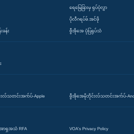
ရေမြေခြားမှ ရုပ်ပုံလွှာ
ပိုလီဂရပ်ဖ်.အင်ဖို
်းခန်း
ဗွီအိုအေ ပုံပြရုပ်သံ
း
ိုင်းလ်သတင်းအက်ပ်-Apple
ဗွီအိုအေမိုဘိုင်းလ်သတင်းအက်ပ်-An
 အာရှအသံ RFA
VOA's Privacy Policy