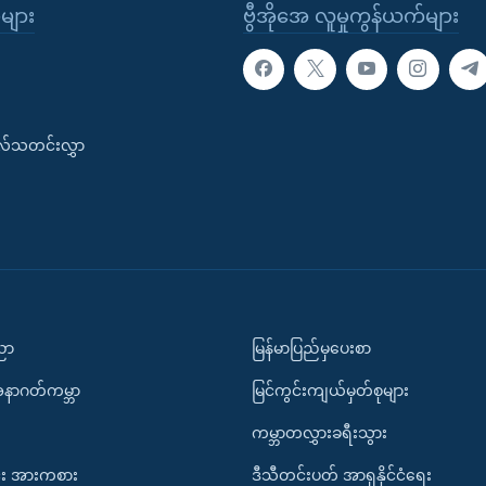
ုများ
ဗွီအိုအေ လူမှုကွန်ယက်များ
းလ်သတင်းလွှာ
ပညာ
မြန်မာပြည်မှပေးစာ
အနာဂတ်ကမ္ဘာ
မြင်ကွင်းကျယ်မှတ်စုများ
ကမ္ဘာတလွှားခရီးသွား
း အားကစား
ဒီသီတင်းပတ် အာရှနိုင်ငံရေး