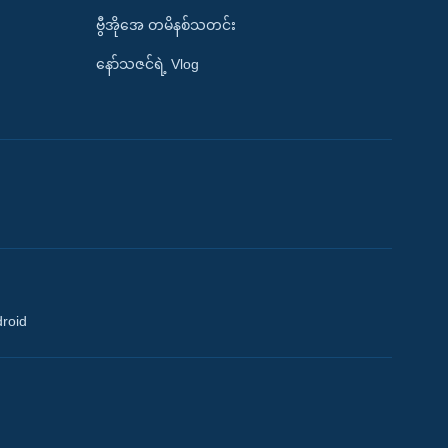
ဗွီအိုအေ တမိနစ်သတင်း
နော်သဇင်ရဲ့ Vlog
droid