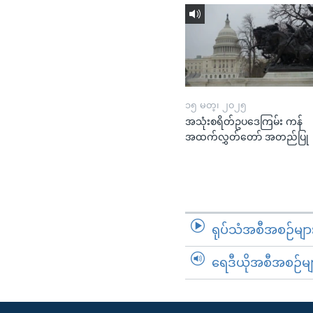
၁၅ မတ္၊ ၂၀၂၅
အသုံးစရိတ်ဥပဒေကြမ်း ကန်
အထက်လွှတ်တော် အတည်ပြု
ရုပ်သံအစီအစဉ်မျာ
ရေဒီယိုအစီအစဉ်မျ