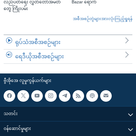
လည်ပတ်ရေး လွှတ်တော်အမတ်
Bazar ရောက်
တွေ ကြိုးပမ်း
အစီအစဉ်တွဲများအားလုံးကြည့်ရှုရန်
ရုပ်သံအစီအစဉ်များ
ရေဒီယိုအစီအစဉ်များ
ဗွီအိုအေ လူမှုကွန်ယက်များ
သတင်း
၀န်ဆောင်မှုများ