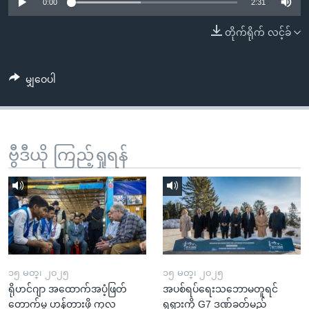
အ
0:00
2:31
သုတပဒေသာ အင်္ဂလိပ်စာ
ညွန်း
Learning English
တိုက်ရိုက် လင့်ခ်
စာမျက်နှာ
သို့
ဗွီအိုအေ လူမှုကွန်ယက်များ
ကျော်
မျှဝေပါ
ကြည့်
ရန်
ဘာသာစကားများ
ရှာဖွေ
ဗွီဒီယို ကြည့်ရှုရန်
ရန်
နေရာ
သို့
ကျော်
ရန်
၁၅ မတ္၊ ၂၀၂၅
၁၅ မတ္၊ ၂၀၂၅
ရိုဟင်ဂျာ အထောက်အပံ့ဖြတ်
အပစ်ရပ်ရေးသဘောမတူရင်
တောက်မှု ဟန့်တားဖို့ ကုလ
ရုရှားကို G7 ဒဏ်ခတ်မည်