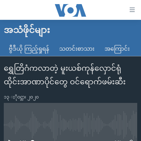
သုံး
ရ
လွယ်ကူ
အသံဖိုင်များ
မူလစာမျက်နှာ
စေ
မြန်မာ
ဗွီဒီယို ကြည့်ရှုရန်
သတင်းစာသား
အကြောင်း
သည့်
ကမ္ဘာ့သတင်းများ
Link
ရွှေတြိဂံကလာတဲ့ မူးယစ်ကုန်လှောင်ရုံ
ဗွီဒီယို
နိုင်ငံတကာ
များ
သတင်းလွတ်လပ်ခွင့်
အမေရိကန်
ထိုင်းအာဏာပိုင်တွေ ဝင်ရောက်ဖမ်းဆီး
ပင်မ
ရပ်ဝန်းတခု လမ်းတခု အလွန်
တရုတ်
အကြောင်းအရာ
၁၃ ႏိုဝင္ဘာ၊ ၂၀၂၀
သို့
အင်္ဂလိပ်စာလေ့လာမယ်
အစ္စရေး-ပါလက်စတိုင်း
ကျော်
အပတ်စဉ်ကဏ္ဍများ
အမေရိကန်သုံးအီဒီယံ
ကြည့်
ရေဒီယိုနှင့်ရုပ်သံ အချက်အလက်များ
မကြေးမုံရဲ့ အင်္ဂလိပ်စာ
ရေဒီယို
ရန်
No media source currently available
ပင်မ
ရေဒီယို/တီဗွီအစီအစဉ်
ရုပ်ရှင်ထဲက အင်္ဂလိပ်စာ
တီဗွီ