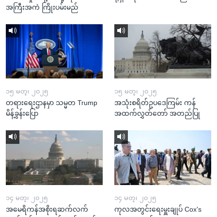
အကြီးအကဲ ကြိုးပမ်းမည်
၁၅ မတ္၊ ၂၀၂၅
၁၅ မတ္၊ ၂၀၂၅
တရားရေးဌာနမှာ သမ္မတ Trump
အသုံးစရိတ်ဥပဒေကြမ်း ကန်
မိန့်ခွန်းပြော
အထက်လွှတ်တော် အတည်ပြု
၁၄ မတ္၊ ၂၀၂၅
၁၄ မတ္၊ ၂၀၂၅
အမေရိကန်အစိုးရဆက်လက်
ကုလအတွင်းရေးမှူးချုပ် Cox's