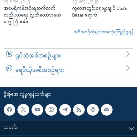
၁၄ မတ္၊ ၂၀၂၅
၁၄ မတ္၊ ၂၀၂၅
အမေရိကန်အစိုးရဆက်လက်
ကုလအတွင်းရေးမှူးချုပ် Cox's
လည်ပတ်ရေး လွှတ်တော်အမတ်
Bazar ရောက်
တွေ ကြိုးပမ်း
အစီအစဉ်တွဲများအားလုံးကြည့်ရှုရန်
ရုပ်သံအစီအစဉ်များ
ရေဒီယိုအစီအစဉ်များ
ဗွီအိုအေ လူမှုကွန်ယက်များ
သတင်း