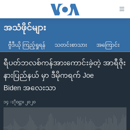
သုံး
ရ
လွယ်ကူ
အသံဖိုင်များ
မူလစာမျက်နှာ
စေ
မြန်မာ
ဗွီဒီယို ကြည့်ရှုရန်
သတင်းစာသား
အကြောင်း
သည့်
ကမ္ဘာ့သတင်းများ
Link
ရီပတ်ဘလစ်ကန်အားကောင်းခဲ့တဲ့ အာရီဇိုး
ဗွီဒီယို
နိုင်ငံတကာ
များ
သတင်းလွတ်လပ်ခွင့်
အမေရိကန်
နားပြည်နယ် မှာ ဒီမိုကရက် Joe
ပင်မ
ရပ်ဝန်းတခု လမ်းတခု အလွန်
တရုတ်
အကြောင်းအရာ
Biden အလေးသာ
သို့
အင်္ဂလိပ်စာလေ့လာမယ်
အစ္စရေး-ပါလက်စတိုင်း
ကျော်
၁၄ ႏိုဝင္ဘာ၊ ၂၀၂၀
အပတ်စဉ်ကဏ္ဍများ
အမေရိကန်သုံးအီဒီယံ
ကြည့်
ရေဒီယိုနှင့်ရုပ်သံ အချက်အလက်များ
မကြေးမုံရဲ့ အင်္ဂလိပ်စာ
ရေဒီယို
ရန်
ပင်မ
ရေဒီယို/တီဗွီအစီအစဉ်
ရုပ်ရှင်ထဲက အင်္ဂလိပ်စာ
တီဗွီ