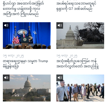
ရိုဟင်ဂျာ အထောက်အပံ့ဖြတ်
အပစ်ရပ်ရေးသဘောမတူရင်
တောက်မှု ဟန့်တားဖို့ ကုလ
ရုရှားကို G7 ဒဏ်ခတ်မည်
အကြီးအကဲ ကြိုးပမ်းမည်
၁၅ မတ္၊ ၂၀၂၅
၁၅ မတ္၊ ၂၀၂၅
တရားရေးဌာနမှာ သမ္မတ Trump
အသုံးစရိတ်ဥပဒေကြမ်း ကန်
မိန့်ခွန်းပြော
အထက်လွှတ်တော် အတည်ပြု