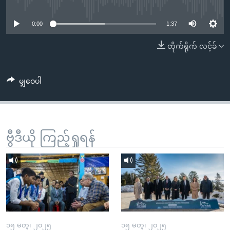
No media source currently available
အ
သုတပဒေသာ အင်္ဂလိပ်စာ
ညွန်း
Learning English
0:00
1:37
စာမျက်နှာ
သို့
ဗွီအိုအေ လူမှုကွန်ယက်များ
တိုက်ရိုက် လင့်ခ်
ကျော်
ကြည့်
မျှဝေပါ
ရန်
ဘာသာစကားများ
ရှာဖွေ
ရန်
နေရာ
ဗွီဒီယို ကြည့်ရှုရန်
သို့
ကျော်
ရန်
၁၅ မတ္၊ ၂၀၂၅
၁၅ မတ္၊ ၂၀၂၅