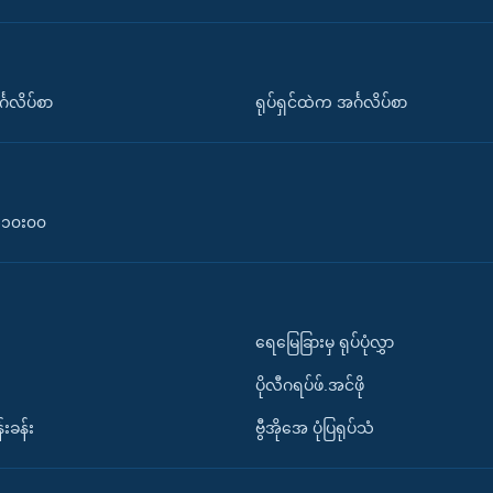
်္ဂလိပ်စာ
ရုပ်ရှင်ထဲက အင်္ဂလိပ်စာ
၀-၁၀း၀၀
ရေမြေခြားမှ ရုပ်ပုံလွှာ
ပိုလီဂရပ်ဖ်.အင်ဖို
်းခန်း
ဗွီအိုအေ ပုံပြရုပ်သံ