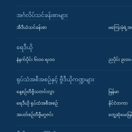
အင်္ဂလိပ်သင်ခန်းစာများ
အီဒီယံသင်ခန်းစာ
မကြေးမုံရဲ့အင
ရေဒီယို
နံနက်ပိုင်း ၆း၀၀-ရး၀၀
ညပိုင်း ၉း၀
ရုပ်သံအစီအစဉ်နှင့် ဗွီဒီယိုကဏ္ဍများ
နေ့စဉ်တီဗွီသတင်းလွှာ
မြန်မာ
ရေဒီယို ရုပ်သံအစီအစဉ်
နိုင်ငံတကာ
အပတ်စဉ်တီဗွီမဂ္ဂဇင်း
တွေ့ဆုံမေးမြန