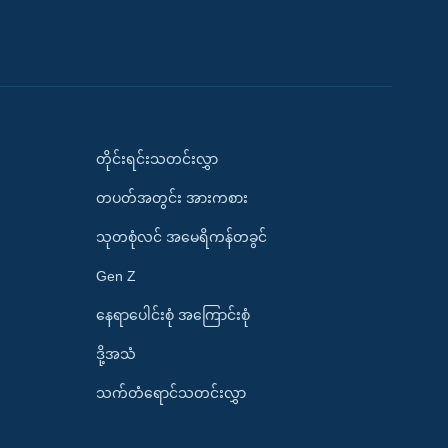
တိုင်းရင်းသတင်းလွှာ
တပတ်အတွင်း အားကစား
သုတစုံလင် အမေရိကန်တခွင်
Gen Z
နေရာပေါင်းစုံ အကြောင်းစုံ
ဒို့အသံ
သက်တံရောင်သတင်းလွှာ