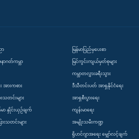
ပညာ
မြန်မာပြည်မှပေးစာ
အနာဂတ်ကမ္ဘာ
မြင်ကွင်းကျယ်မှတ်စုများ
ကမ္ဘာတလွှားခရီးသွား
း အားကစား
ဒီသီတင်းပတ် အာရှနိုင်ငံရေး
ားသတင်းများ
အာရှစီးပွားရေး
်မာ နှိုင်းယှဉ်ချက်
ကျန်းမာရေး
ပြားသတင်းများ
အမျိုးသမီးကဏ္ဍ
ရိုဟင်ဂျာအရေး မျှော်လင့်ချက်