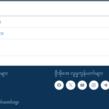
း
ား
ုများ
ဗွီအိုအေ လူမှုကွန်ယက်များ
းလ်သတင်းလွှာ