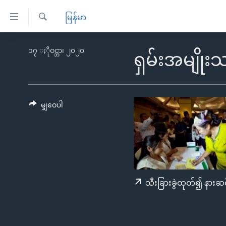
သုံး
မြန်မာ
ရ
ရှာဖွေ
လွယ်ကူ
မူလစာမျက်နှာ
၁၇ ႏိုဝင္ဘာ၊ ၂၀၂၀
ရ
ရှမ်းအမျိုး
စေ
မြန်မာ
လာ
သည့်
ဒ်
ကမ္ဘာ့သတင်းများ
Link
ဗွီဒီယို
နိုင်ငံတကာ
မျှဝေပါ
များ
သတင်းလွတ်လပ်ခွင့်
အမေရိကန်
ပင်မ
ရပ်ဝန်းတခု လမ်းတခု အလွန်
တရုတ်
အကြောင်းအရာ
အင်္ဂလိပ်စာလေ့လာမယ်
အစ္စရေး-ပါလက်စတိုင်း
သို့
အပတ်စဉ်ကဏ္ဍများ
အမေရိကန်သုံးအီဒီယံ
ကျော်
သီးခြားခွဲထုတ်၍ နားဆင
ကြည့်
ရေဒီယိုနှင့်ရုပ်သံ အချက်အလက်များ
မကြေးမုံရဲ့ အင်္ဂလိပ်စာ
ရေဒီယို
ရန်
ရေဒီယို/တီဗွီအစီအစဉ်
ရုပ်ရှင်ထဲက အင်္ဂလိပ်စာ
တီဗွီ
ပင်မ