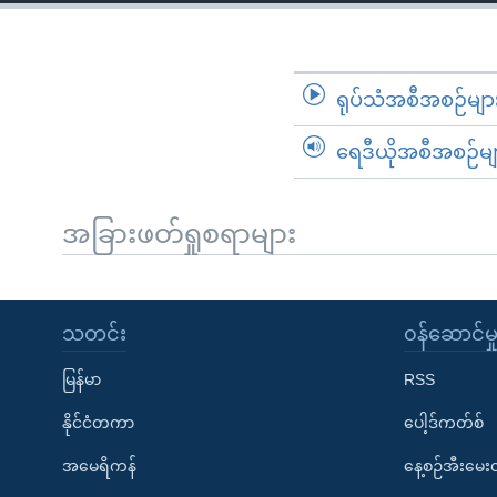
သုတပဒေသာ အင်္ဂလိပ်စာ
အ
ညွန်း
စာမျက်နှာ
သို့
ရုပ်သံအစီအစဉ်မျာ
ကျော်
ရေဒီယိုအစီအစဉ်မျ
ကြည့်
ရန်
ရှာဖွေ
အခြားဖတ်ရှုစရာများ
ရန်
နေရာ
သို့
သတင်း
၀န်ဆောင်မှ
ကျော်
ရန်
မြန်မာ
RSS
နိုင်ငံတကာ
ပေါ့ဒ်ကတ်စ်
အမေရိကန်
နေ့စဉ်အီးမေ