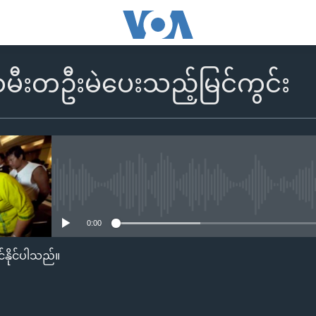
သမီးတဦးမဲပေးသည့်မြင်ကွင်း
No media source currently availa
0:00
်နိုင်ပါသည်။