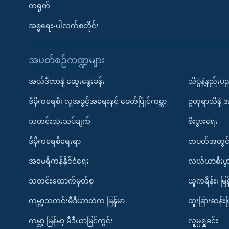
တရုတ်
အစ္စရေး-ပါလက်စတိုင်း
အပတ်စဉ်ကဏ္ဍများ
အယ်ဒီတာနဲ့ ဆွေးနွေးခန်း
သိပ္ပံနဲ့နည်း
ဒီမိုကရေစီ၊ လူ့အခွင့်အရေးနှင့် ခေတ်ပြိုင်ကမ္ဘာ
ဥတုရာသီနဲ့ 
သတင်းသုံးသပ်ချက်
စီးပွားရေး
ဒီမိုကရေစီရေးရာ
တပတ်အတွင်
အမေရိကန်နိုင်ငံရေး
လယ်ယာစီးပွ
သတင်းထောက်မှတ်စု
ယူကရိန်း၊ မြန
ကမ္ဘာ့သတင်းမီဒီယာထဲက မြန်မာ
ထူးခြားဆန်း
ကမ္ဘာ့ မြန်မာ့ မီဒီယာမြင်ကွင်း
လူမှုရှုခင်း