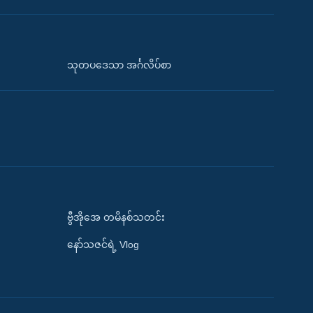
သုတပဒေသာ အင်္ဂလိပ်စာ
ဗွီအိုအေ တမိနစ်သတင်း
နော်သဇင်ရဲ့ Vlog