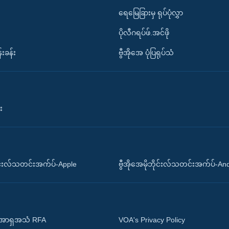
ရေမြေခြားမှ ရုပ်ပုံလွှာ
ပိုလီဂရပ်ဖ်.အင်ဖို
်းခန်း
ဗွီအိုအေ ပုံပြရုပ်သံ
း
ိုင်းလ်သတင်းအက်ပ်-Apple
ဗွီအိုအေမိုဘိုင်းလ်သတင်းအက်ပ်-An
 အာရှအသံ RFA
VOA's Privacy Policy