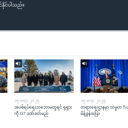
်နိုင်ပါသည်။
၁၅ မတ္၊ ၂၀၂၅
၁၅ မတ္၊ ၂၀၂၅
အပစ်ရပ်ရေးသဘောမတူရင် ရုရှား
တရားရေးဌာနမှာ သမ္မတ T
ကို G7 ဒဏ်ခတ်မည်
မိန့်ခွန်းပြော