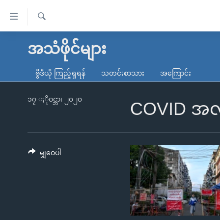
သုံး
ရ
ရှာဖွေ
လွယ်ကူ
မူလစာမျက်နှာ
အသံဖိုင်များ
ရ
စေ
မြန်မာ
လာ
ဗွီဒီယို ကြည့်ရှုရန်
သတင်းစာသား
အကြောင်း
သည့်
ဒ်
ကမ္ဘာ့သတင်းများ
Link
ဗွီဒီယို
နိုင်ငံတကာ
၁၇ ႏိုဝင္ဘာ၊ ၂၀၂၀
COVID အလွန
များ
သတင်းလွတ်လပ်ခွင့်
အမေရိကန်
ပင်မ
ရပ်ဝန်းတခု လမ်းတခု အလွန်
တရုတ်
အကြောင်းအရာ
အင်္ဂလိပ်စာလေ့လာမယ်
အစ္စရေး-ပါလက်စတိုင်း
မျှဝေပါ
သို့
အပတ်စဉ်ကဏ္ဍများ
အမေရိကန်သုံးအီဒီယံ
ကျော်
ကြည့်
ရေဒီယိုနှင့်ရုပ်သံ အချက်အလက်များ
မကြေးမုံရဲ့ အင်္ဂလိပ်စာ
ရေဒီယို
ရန်
ရေဒီယို/တီဗွီအစီအစဉ်
ရုပ်ရှင်ထဲက အင်္ဂလိပ်စာ
တီဗွီ
ပင်မ