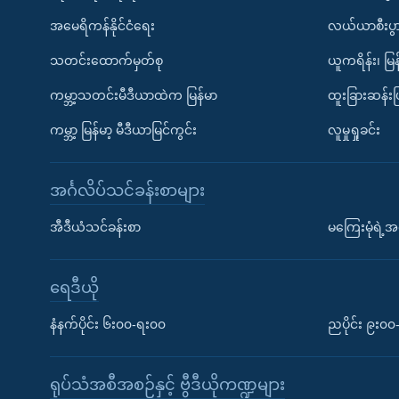
အမေရိကန်နိုင်ငံရေး
လယ်ယာစီးပွ
သတင်းထောက်မှတ်စု
ယူကရိန်း၊ မြန
ကမ္ဘာ့သတင်းမီဒီယာထဲက မြန်မာ
ထူးခြားဆန်း
ကမ္ဘာ့ မြန်မာ့ မီဒီယာမြင်ကွင်း
လူမှုရှုခင်း
အင်္ဂလိပ်သင်ခန်းစာများ
အီဒီယံသင်ခန်းစာ
မကြေးမုံရဲ့အင
ရေဒီယို
နံနက်ပိုင်း ၆း၀၀-ရး၀၀
ညပိုင်း ၉း၀
ရုပ်သံအစီအစဉ်နှင့် ဗွီဒီယိုကဏ္ဍများ