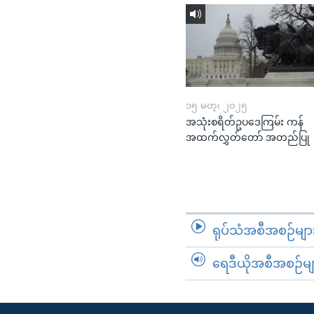
၁၅ မတ္၊ ၂၀၂၅
အသုံးစရိတ်ဥပဒေကြမ်း ကန်
အထက်လွှတ်တော် အတည်ပြု
ရုပ်သံအစီအစဉ်မျာ
ရေဒီယိုအစီအစဉ်မျ