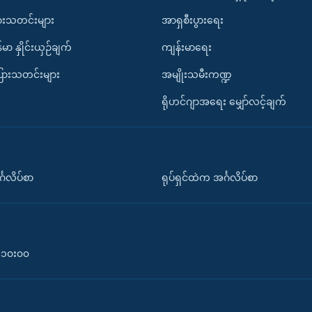
ားသတင်းများ
အာရှစီးပွားရေး
်မာ နှိုင်းယှဉ်ချက်
ကျန်းမာရေး
ပြားသတင်းများ
အမျိုးသမီးကဏ္ဍ
ရိုဟင်ဂျာအရေး မျှော်လင့်ချက်
်္ဂလိပ်စာ
ရုပ်ရှင်ထဲက အင်္ဂလိပ်စာ
၀-၁၀း၀၀