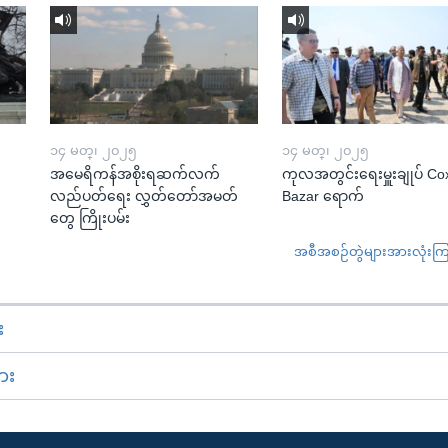
၁၄ မတ္၊ ၂၀၂၅
၁၄ မတ္၊ ၂၀၂၅
အမေရိကန်အစိုးရဆက်လက်
ကုလအတွင်းရေးမှူးချုပ် Co
လည်ပတ်ရေး လွှတ်တော်အမတ်
Bazar ရောက်
တွေ ကြိုးပမ်း
အစီအစဉ်တွဲများအားလုံးကြည့
း
ား