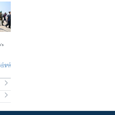
x's
်ရှုရန်