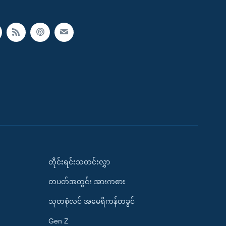
တိုင်းရင်းသတင်းလွှာ
တပတ်အတွင်း အားကစား
သုတစုံလင် အမေရိကန်တခွင်
Gen Z