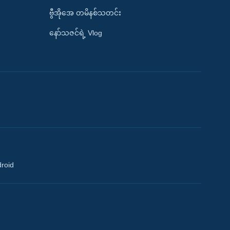
ဗွီအိုအေ တမိနစ်သတင်း
နော်သဇင်ရဲ့ Vlog
droid