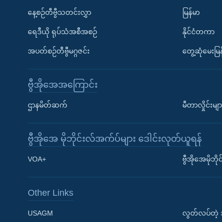
နေ့စဉ်တီဗွီသတင်းလွှာ
မြန်မာ
ရေဒီယို ရုပ်သံအစီအစဉ်
နိုင်ငံတကာ
အပတ်စဉ်တီဗွီမဂ္ဂဇင်း
တွေ့ဆုံမေးမြန
ဗွီအိုအေအကြောင်း
ဌာနမိတ်ဆက်
မီတာလှိုင်းမျာ
ဗွီအိုအေ မိုဘိုင်းလ်အက်ပ်များ ဒေါင်းလုတ်ယူရန်
Learning English
VOA+
ဗွီအိုအေမိုဘ
ဗွီအိုအေ လူမှုကွန်ယက်များ
Other Links
USAGM
လွတ်လပ်တဲ့