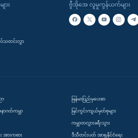
ုများ
ဗွီအိုအေ လူမှုကွန်ယက်များ
းလ်သတင်းလွှာ
ပညာ
မြန်မာပြည်မှပေးစာ
အနာဂတ်ကမ္ဘာ
မြင်ကွင်းကျယ်မှတ်စုများ
ကမ္ဘာတလွှားခရီးသွား
း အားကစား
ဒီသီတင်းပတ် အာရှနိုင်ငံရေး