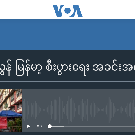
် မြန်မာ့ စီးပွားရေး အခင်းအ
No media source currently availa
0:00