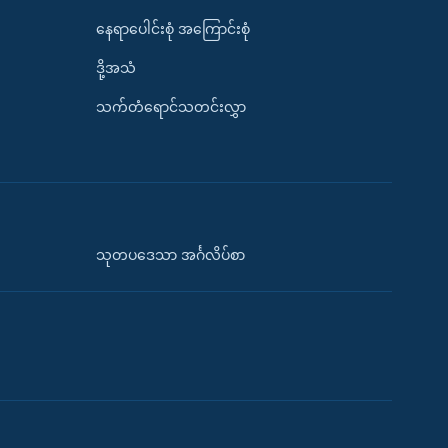
နေရာပေါင်းစုံ အကြောင်းစုံ
ဒို့အသံ
သက်တံရောင်သတင်းလွှာ
သုတပဒေသာ အင်္ဂလိပ်စာ