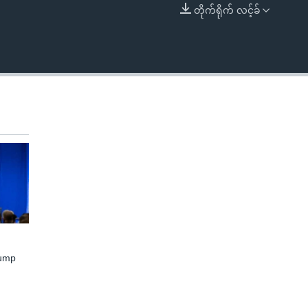
တိုက်ရိုက် လင့်ခ်
EMBED
rump