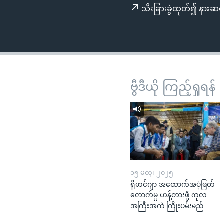
သုတပဒေသာ အင်္ဂလိပ်စာ
အ
သီးခြားခွဲထုတ်၍ နားဆင
ညွန်း
စာမျက်နှာ
သို့
ကျော်
ကြည့်
ရန်
ဗွီဒီယို ကြည့်ရှုရန်
ရှာဖွေ
ရန်
နေရာ
သို့
ကျော်
ရန်
၁၅ မတ္၊ ၂၀၂၅
ရိုဟင်ဂျာ အထောက်အပံ့ဖြတ်
တောက်မှု ဟန့်တားဖို့ ကုလ
အကြီးအကဲ ကြိုးပမ်းမည်