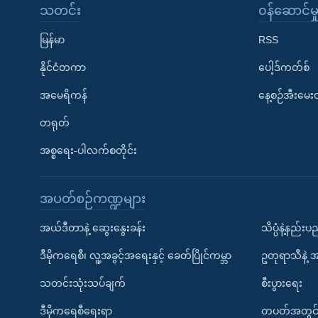
သတင်း
၀န်ဆောင်မှ
မြန်မာ
RSS
နိုင်ငံတကာ
ပေါ့ဒ်ကတ်စ်
အမေရိကန်
နေ့စဉ်အီးမေ
တရုတ်
အစ္စရေး-ပါလက်စတိုင်း
အပတ်စဉ်ကဏ္ဍများ
အယ်ဒီတာနဲ့ ဆွေးနွေးခန်း
သိပ္ပံနဲ့နည်း
ဒီမိုကရေစီ၊ လူ့အခွင့်အရေးနှင့် ခေတ်ပြိုင်ကမ္ဘာ
ဥတုရာသီနဲ့ 
သတင်းသုံးသပ်ချက်
စီးပွားရေး
ဒီမိုကရေစီရေးရာ
တပတ်အတွင်