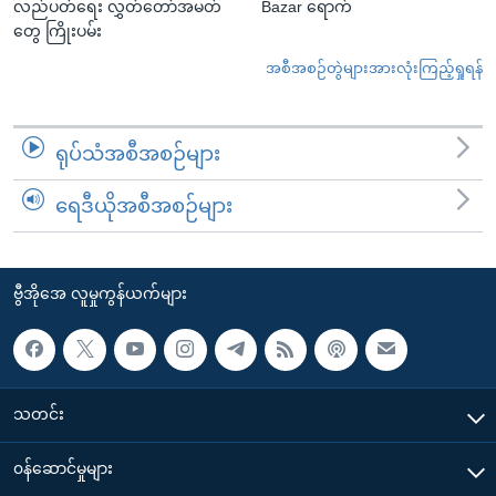
လည်ပတ်ရေး လွှတ်တော်အမတ်
Bazar ရောက်
တွေ ကြိုးပမ်း
အစီအစဉ်တွဲများအားလုံးကြည့်ရှုရန်
ရုပ်သံအစီအစဉ်များ
ရေဒီယိုအစီအစဉ်များ
ဗွီအိုအေ လူမှုကွန်ယက်များ
သတင်း
၀န်ဆောင်မှုများ