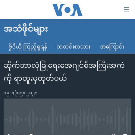
သုံး
ရ
လွယ်ကူ
အသံဖိုင်များ
မူလစာမျက်နှာ
စေ
မြန်မာ
ဗွီဒီယို ကြည့်ရှုရန်
သတင်းစာသား
အကြောင်း
သည့်
ကမ္ဘာ့သတင်းများ
Link
ဆိုက်ဘာလုံခြုံရေးအေဂျင်စီအကြီးအကဲ
ဗွီဒီယို
နိုင်ငံတကာ
များ
သတင်းလွတ်လပ်ခွင့်
အမေရိကန်
ကို ရာထူးမှထုတ်ပယ်
ပင်မ
ရပ်ဝန်းတခု လမ်းတခု အလွန်
တရုတ်
အကြောင်းအရာ
၁၉ ႏိုဝင္ဘာ၊ ၂၀၂၀
သို့
အင်္ဂလိပ်စာလေ့လာမယ်
အစ္စရေး-ပါလက်စတိုင်း
ကျော်
အပတ်စဉ်ကဏ္ဍများ
အမေရိကန်သုံးအီဒီယံ
ကြည့်
ရေဒီယိုနှင့်ရုပ်သံ အချက်အလက်များ
မကြေးမုံရဲ့ အင်္ဂလိပ်စာ
ရေဒီယို
ရန်
No media source currently available
ပင်မ
ရေဒီယို/တီဗွီအစီအစဉ်
ရုပ်ရှင်ထဲက အင်္ဂလိပ်စာ
တီဗွီ