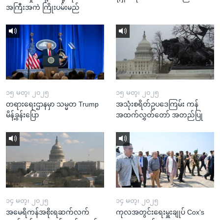
အကြီးအကဲ ကြိုးပမ်းမည်
၁၅ မတ္၊ ၂၀၂၅
၁၅ မတ္၊ ၂၀၂၅
တရားရေးဌာနမှာ သမ္မတ Trump
အသုံးစရိတ်ဥပဒေကြမ်း ကန်
မိန့်ခွန်းပြော
အထက်လွှတ်တော် အတည်ပြု
၁၄ မတ္၊ ၂၀၂၅
၁၄ မတ္၊ ၂၀၂၅
အမေရိကန်အစိုးရဆက်လက်
ကုလအတွင်းရေးမှူးချုပ် Cox's