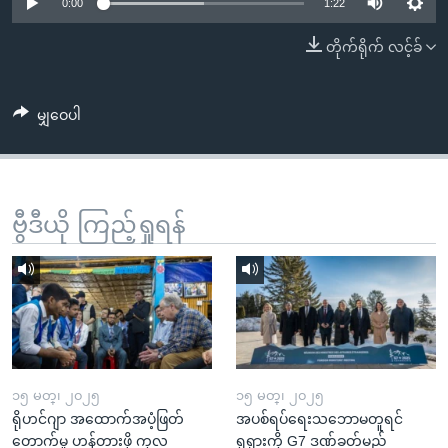
အ
0:00
1:22
သုတပဒေသာ အင်္ဂလိပ်စာ
ညွန်း
Learning English
တိုက်ရိုက် လင့်ခ်
စာမျက်နှာ
သို့
ဗွီအိုအေ လူမှုကွန်ယက်များ
ကျော်
မျှဝေပါ
ကြည့်
ရန်
ဘာသာစကားများ
ရှာဖွေ
ဗွီဒီယို ကြည့်ရှုရန်
ရန်
နေရာ
သို့
ကျော်
ရန်
၁၅ မတ္၊ ၂၀၂၅
၁၅ မတ္၊ ၂၀၂၅
ရိုဟင်ဂျာ အထောက်အပံ့ဖြတ်
အပစ်ရပ်ရေးသဘောမတူရင်
တောက်မှု ဟန့်တားဖို့ ကုလ
ရုရှားကို G7 ဒဏ်ခတ်မည်