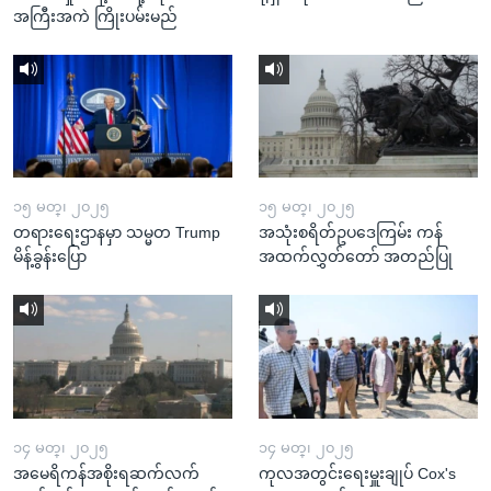
အကြီးအကဲ ကြိုးပမ်းမည်
၁၅ မတ္၊ ၂၀၂၅
၁၅ မတ္၊ ၂၀၂၅
တရားရေးဌာနမှာ သမ္မတ Trump
အသုံးစရိတ်ဥပဒေကြမ်း ကန်
မိန့်ခွန်းပြော
အထက်လွှတ်တော် အတည်ပြု
၁၄ မတ္၊ ၂၀၂၅
၁၄ မတ္၊ ၂၀၂၅
အမေရိကန်အစိုးရဆက်လက်
ကုလအတွင်းရေးမှူးချုပ် Cox's