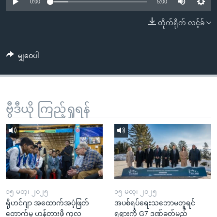
အ
0:00
5:00
သုတပဒေသာ အင်္ဂလိပ်စာ
ညွန်း
Learning English
တိုက်ရိုက် လင့်ခ်
စာမျက်နှာ
သို့
ဗွီအိုအေ လူမှုကွန်ယက်များ
ကျော်
မျှဝေပါ
ကြည့်
ရန်
ဘာသာစကားများ
ရှာဖွေ
ဗွီဒီယို ကြည့်ရှုရန်
ရန်
နေရာ
သို့
ကျော်
ရန်
၁၅ မတ္၊ ၂၀၂၅
၁၅ မတ္၊ ၂၀၂၅
ရိုဟင်ဂျာ အထောက်အပံ့ဖြတ်
အပစ်ရပ်ရေးသဘောမတူရင်
တောက်မှု ဟန့်တားဖို့ ကုလ
ရုရှားကို G7 ဒဏ်ခတ်မည်