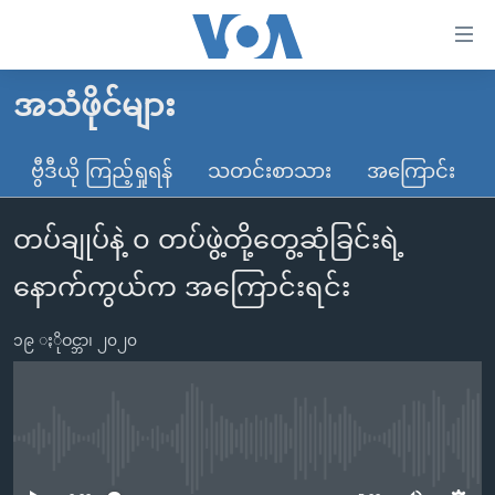
သုံး
ရ
လွယ်ကူ
အသံဖိုင်များ
မူလစာမျက်နှာ
စေ
မြန်မာ
ဗွီဒီယို ကြည့်ရှုရန်
သတင်းစာသား
အကြောင်း
သည့်
ကမ္ဘာ့သတင်းများ
Link
တပ်ချုပ်နဲ့ ၀ တပ်ဖွဲ့တို့တွေ့ဆုံခြင်းရဲ့
ဗွီဒီယို
နိုင်ငံတကာ
များ
သတင်းလွတ်လပ်ခွင့်
အမေရိကန်
နောက်ကွယ်က အကြောင်းရင်း
ပင်မ
ရပ်ဝန်းတခု လမ်းတခု အလွန်
တရုတ်
အကြောင်းအရာ
၁၉ ႏိုဝင္ဘာ၊ ၂၀၂၀
သို့
အင်္ဂလိပ်စာလေ့လာမယ်
အစ္စရေး-ပါလက်စတိုင်း
ကျော်
အပတ်စဉ်ကဏ္ဍများ
အမေရိကန်သုံးအီဒီယံ
ကြည့်
ရေဒီယိုနှင့်ရုပ်သံ အချက်အလက်များ
မကြေးမုံရဲ့ အင်္ဂလိပ်စာ
ရေဒီယို
ရန်
No media source currently available
ပင်မ
ရေဒီယို/တီဗွီအစီအစဉ်
ရုပ်ရှင်ထဲက အင်္ဂလိပ်စာ
တီဗွီ