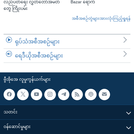
လည်ပတ်ရေး လွှတ်တော်အမတ်
Bazar ရောက်
တွေ ကြိုးပမ်း
အစီအစဉ်တွဲများအားလုံးကြည့်ရှုရန်
ရုပ်သံအစီအစဉ်များ
ရေဒီယိုအစီအစဉ်များ
ဗွီအိုအေ လူမှုကွန်ယက်များ
သတင်း
၀န်ဆောင်မှုများ