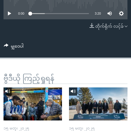
No media source currently available
အ
သုတပဒေသာ အင်္ဂလိပ်စာ
ညွန်း
Learning English
0:00
3:20
စာမျက်နှာ
သို့
ဗွီအိုအေ လူမှုကွန်ယက်များ
တိုက်ရိုက် လင့်ခ်
ကျော်
ကြည့်
မျှဝေပါ
ရန်
ဘာသာစကားများ
ရှာဖွေ
ရန်
နေရာ
ဗွီဒီယို ကြည့်ရှုရန်
သို့
ကျော်
ရန်
၁၅ မတ္၊ ၂၀၂၅
၁၅ မတ္၊ ၂၀၂၅