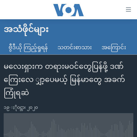
သုံး
ရ
လွယ်ကူ
အသံဖိုင်များ
မူလစာမျက်နှာ
စေ
မြန်မာ
ဗွီဒီယို ကြည့်ရှုရန်
သတင်းစာသား
အကြောင်း
သည့်
ကမ္ဘာ့သတင်းများ
Link
မလေးရှားက တရားမဝင်တွေပြန်ဖို့ ဒဏ်
ဗွီဒီယို
နိုင်ငံတကာ
များ
သတင်းလွတ်လပ်ခွင့်
အမေရိကန်
ကြေးလေ ျှာ့ပေမယ့် မြန်မာတွေ အခက်
ပင်မ
ရပ်ဝန်းတခု လမ်းတခု အလွန်
တရုတ်
အကြောင်းအရာ
ကြုံရဆဲ
သို့
အင်္ဂလိပ်စာလေ့လာမယ်
အစ္စရေး-ပါလက်စတိုင်း
ကျော်
၁၉ ႏိုဝင္ဘာ၊ ၂၀၂၀
အပတ်စဉ်ကဏ္ဍများ
အမေရိကန်သုံးအီဒီယံ
ကြည့်
ရေဒီယိုနှင့်ရုပ်သံ အချက်အလက်များ
မကြေးမုံရဲ့ အင်္ဂလိပ်စာ
ရေဒီယို
ရန်
ပင်မ
ရေဒီယို/တီဗွီအစီအစဉ်
ရုပ်ရှင်ထဲက အင်္ဂလိပ်စာ
တီဗွီ