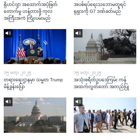
ရိုဟင်ဂျာ အထောက်အပံ့ဖြတ်
အပစ်ရပ်ရေးသဘောမတူရင်
တောက်မှု ဟန့်တားဖို့ ကုလ
ရုရှားကို G7 ဒဏ်ခတ်မည်
အကြီးအကဲ ကြိုးပမ်းမည်
၁၅ မတ္၊ ၂၀၂၅
၁၅ မတ္၊ ၂၀၂၅
တရားရေးဌာနမှာ သမ္မတ Trump
အသုံးစရိတ်ဥပဒေကြမ်း ကန်
မိန့်ခွန်းပြော
အထက်လွှတ်တော် အတည်ပြု