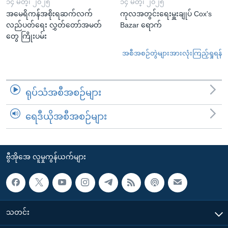
၁၄ မတ္၊ ၂၀၂၅
၁၄ မတ္၊ ၂၀၂၅
အမေရိကန်အစိုးရဆက်လက်
ကုလအတွင်းရေးမှူးချုပ် Cox's
လည်ပတ်ရေး လွှတ်တော်အမတ်
Bazar ရောက်
တွေ ကြိုးပမ်း
အစီအစဉ်တွဲများအားလုံးကြည့်ရှုရန်
ရုပ်သံအစီအစဉ်များ
ရေဒီယိုအစီအစဉ်များ
ဗွီအိုအေ လူမှုကွန်ယက်များ
သတင်း