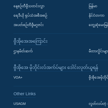
နေ့စဉ်တီဗွီသတင်းလွှာ
မြန်မာ
ရေဒီယို ရုပ်သံအစီအစဉ်
နိုင်ငံတကာ
အပတ်စဉ်တီဗွီမဂ္ဂဇင်း
တွေ့ဆုံမေးမြန
ဗွီအိုအေအကြောင်း
ဌာနမိတ်ဆက်
မီတာလှိုင်းမျာ
ဗွီအိုအေ မိုဘိုင်းလ်အက်ပ်များ ဒေါင်းလုတ်ယူရန်
Learning English
VOA+
ဗွီအိုအေမိုဘ
ဗွီအိုအေ လူမှုကွန်ယက်များ
Other Links
USAGM
လွတ်လပ်တဲ့