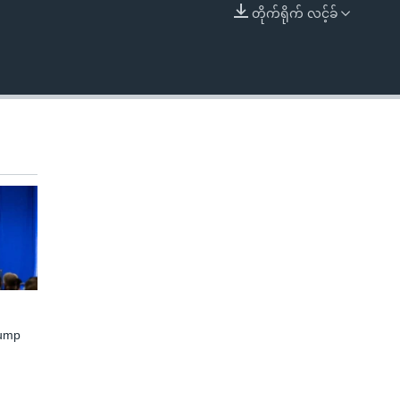
တိုက်ရိုက် လင့်ခ်
EMBED
rump