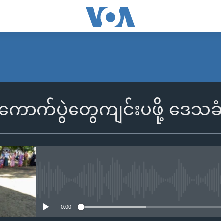
ွေးကောက်ပွဲတွေကျင်းပဖို့ ဒေသ
No media source currently availa
0:00