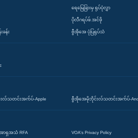
ရေမြေခြားမှ ရုပ်ပုံလွှာ
ပိုလီဂရပ်ဖ်.အင်ဖို
်းခန်း
ဗွီအိုအေ ပုံပြရုပ်သံ
း
ိုင်းလ်သတင်းအက်ပ်-Apple
ဗွီအိုအေမိုဘိုင်းလ်သတင်းအက်ပ်-An
 အာရှအသံ RFA
VOA's Privacy Policy