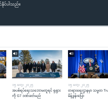
်နိုင်ပါသည်။
၁၅ မတ္၊ ၂၀၂၅
၁၅ မတ္၊ ၂၀၂၅
အပစ်ရပ်ရေးသဘောမတူရင် ရုရှား
တရားရေးဌာနမှာ သမ္မတ T
ကို G7 ဒဏ်ခတ်မည်
မိန့်ခွန်းပြော