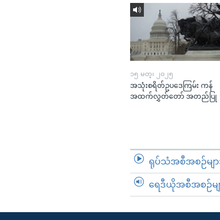
၁၅ မတ္၊ ၂၀၂၅
အသုံးစရိတ်ဥပဒေကြမ်း ကန်
အထက်လွှတ်တော် အတည်ပြု
ရုပ်သံအစီအစဉ်မျာ
ရေဒီယိုအစီအစဉ်မျ