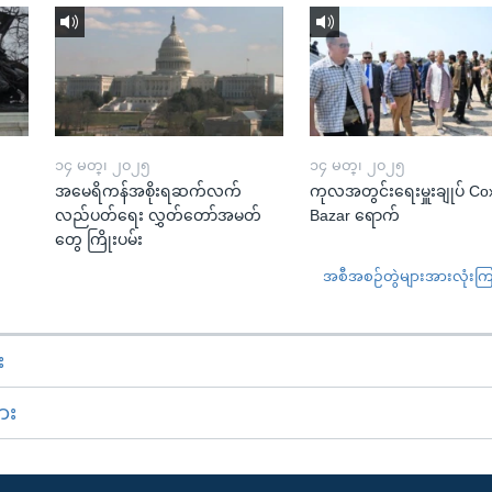
၁၄ မတ္၊ ၂၀၂၅
၁၄ မတ္၊ ၂၀၂၅
အမေရိကန်အစိုးရဆက်လက်
ကုလအတွင်းရေးမှူးချုပ် Co
လည်ပတ်ရေး လွှတ်တော်အမတ်
Bazar ရောက်
တွေ ကြိုးပမ်း
အစီအစဉ်တွဲများအားလုံးကြည့
း
ား