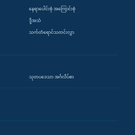
နေရာပေါင်းစုံ အကြောင်းစုံ
ဒို့အသံ
သက်တံရောင်သတင်းလွှာ
သုတပဒေသာ အင်္ဂလိပ်စာ