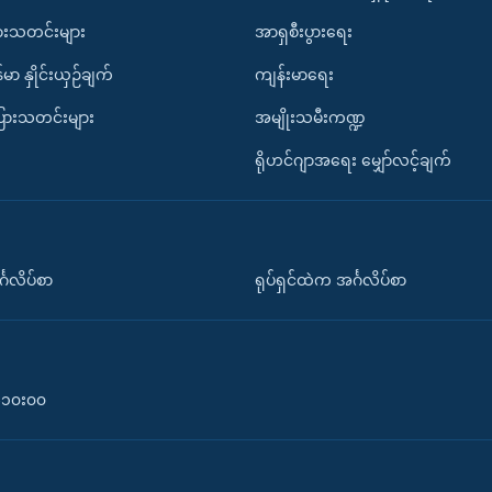
ားသတင်းများ
အာရှစီးပွားရေး
်မာ နှိုင်းယှဉ်ချက်
ကျန်းမာရေး
ပြားသတင်းများ
အမျိုးသမီးကဏ္ဍ
ရိုဟင်ဂျာအရေး မျှော်လင့်ချက်
်္ဂလိပ်စာ
ရုပ်ရှင်ထဲက အင်္ဂလိပ်စာ
၀-၁၀း၀၀