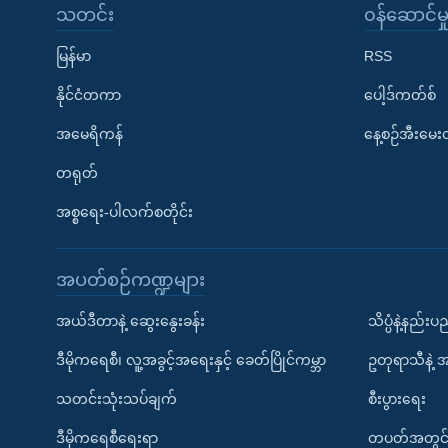
သတင်း
၀န်ဆောင်မှ
မြန်မာ
RSS
နိုင်ငံတကာ
ပေါ့ဒ်ကတ်စ်
အမေရိကန်
နေ့စဉ်အီးမေ
တရုတ်
အစ္စရေး-ပါလက်စတိုင်း
အပတ်စဉ်ကဏ္ဍများ
အယ်ဒီတာနဲ့ ဆွေးနွေးခန်း
သိပ္ပံနဲ့နည်း
ဒီမိုကရေစီ၊ လူ့အခွင့်အရေးနှင့် ခေတ်ပြိုင်ကမ္ဘာ
ဥတုရာသီနဲ့ 
သတင်းသုံးသပ်ချက်
စီးပွားရေး
ဒီမိုကရေစီရေးရာ
တပတ်အတွင်