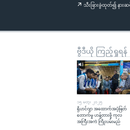
သုတပဒေသာ အင်္ဂလိပ်စာ
အ
သီးခြားခွဲထုတ်၍ နားဆင
ညွန်း
စာမျက်နှာ
သို့
ကျော်
ကြည့်
ရန်
ဗွီဒီယို ကြည့်ရှုရန်
ရှာဖွေ
ရန်
နေရာ
သို့
ကျော်
ရန်
၁၅ မတ္၊ ၂၀၂၅
ရိုဟင်ဂျာ အထောက်အပံ့ဖြတ်
တောက်မှု ဟန့်တားဖို့ ကုလ
အကြီးအကဲ ကြိုးပမ်းမည်