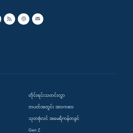
တိုင်းရင်းသတင်းလွှာ
တပတ်အတွင်း အားကစား
သုတစုံလင် အမေရိကန်တခွင်
Gen Z