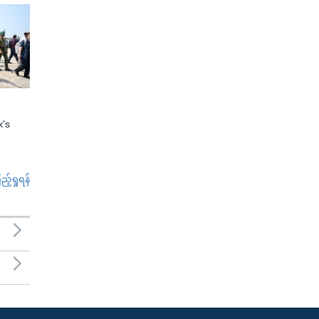
x's
်ရှုရန်