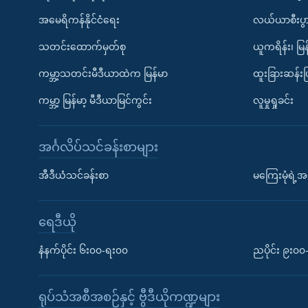
အမေရိကန်နိုင်ငံရေး
လယ်ယာစီးပွ
သတင်းထောက်မှတ်စု
ယူကရိန်း၊ မြန
ကမ္ဘာ့သတင်းမီဒီယာထဲက မြန်မာ
ထူးခြားဆန်း
ကမ္ဘာ့ မြန်မာ့ မီဒီယာမြင်ကွင်း
လူမှုရှုခင်း
အင်္ဂလိပ်သင်ခန်းစာများ
အီဒီယံသင်ခန်းစာ
မကြေးမုံရဲ့အင
ရေဒီယို
နံနက်ပိုင်း ၆း၀၀-ရး၀၀
ညပိုင်း ၉း၀
ရုပ်သံအစီအစဉ်နှင့် ဗွီဒီယိုကဏ္ဍများ