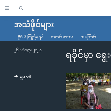
သုံး
ရ
ရှာဖွေ
လွယ်ကူ
မူလစာမျက်နှာ
အသံဖိုင်များ
ရ
စေ
မြန်မာ
လာ
ဗွီဒီယို ကြည့်ရှုရန်
သတင်းစာသား
အကြောင်း
သည့်
ဒ်
ကမ္ဘာ့သတင်းများ
Link
ဗွီဒီယို
နိုင်ငံတကာ
၂၆ ႏိုဝင္ဘာ၊ ၂၀၂၀
ရခိုင်မှာ ရ
များ
သတင်းလွတ်လပ်ခွင့်
အမေရိကန်
ပင်မ
ရပ်ဝန်းတခု လမ်းတခု အလွန်
တရုတ်
အကြောင်းအရာ
အင်္ဂလိပ်စာလေ့လာမယ်
အစ္စရေး-ပါလက်စတိုင်း
မျှဝေပါ
သို့
အပတ်စဉ်ကဏ္ဍများ
အမေရိကန်သုံးအီဒီယံ
ကျော်
ကြည့်
ရေဒီယိုနှင့်ရုပ်သံ အချက်အလက်များ
မကြေးမုံရဲ့ အင်္ဂလိပ်စာ
ရေဒီယို
ရန်
ရေဒီယို/တီဗွီအစီအစဉ်
ရုပ်ရှင်ထဲက အင်္ဂလိပ်စာ
တီဗွီ
ပင်မ