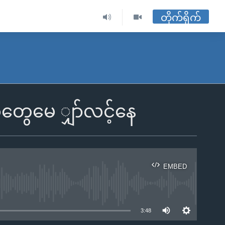
တိုက်ရိုက်
ခံတွေမေ ျှာ်လင့်နေ
EMBED
ble
3:48