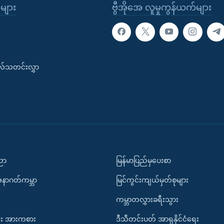
ုများ
ဗွီအိုအေ လူမှုကွန်ယက်များ
းလ်သတင်းလွှာ
ပညာ
မြန်မာပြည်မှပေးစာ
အနာဂတ်ကမ္ဘာ
မြင်ကွင်းကျယ်မှတ်စုများ
ကမ္ဘာတလွှားခရီးသွား
း အားကစား
ဒီသီတင်းပတ် အာရှနိုင်ငံရေး