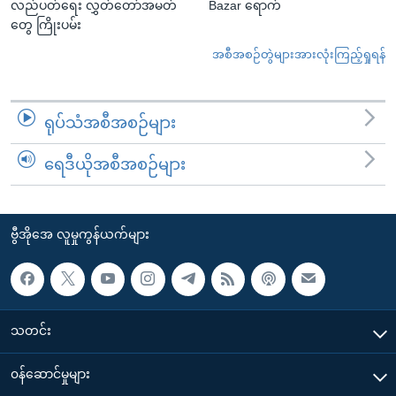
လည်ပတ်ရေး လွှတ်တော်အမတ်
Bazar ရောက်
တွေ ကြိုးပမ်း
အစီအစဉ်တွဲများအားလုံးကြည့်ရှုရန်
ရုပ်သံအစီအစဉ်များ
ရေဒီယိုအစီအစဉ်များ
ဗွီအိုအေ လူမှုကွန်ယက်များ
သတင်း
၀န်ဆောင်မှုများ