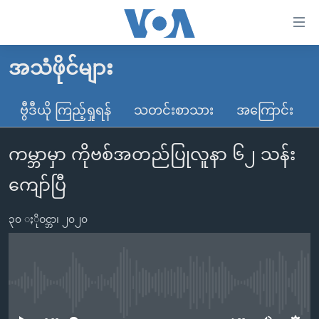
သုံး
ရ
လွယ်ကူ
အသံဖိုင်များ
မူလစာမျက်နှာ
စေ
မြန်မာ
ဗွီဒီယို ကြည့်ရှုရန်
သတင်းစာသား
အကြောင်း
သည့်
ကမ္ဘာ့သတင်းများ
Link
ကမ္ဘာမှာ ကိုဗစ်အတည်ပြုလူနာ ၆၂ သန်း
ဗွီဒီယို
နိုင်ငံတကာ
များ
သတင်းလွတ်လပ်ခွင့်
အမေရိကန်
ကျော်ပြီ
ပင်မ
ရပ်ဝန်းတခု လမ်းတခု အလွန်
တရုတ်
အကြောင်းအရာ
၃၀ ႏိုဝင္ဘာ၊ ၂၀၂၀
သို့
အင်္ဂလိပ်စာလေ့လာမယ်
အစ္စရေး-ပါလက်စတိုင်း
ကျော်
အပတ်စဉ်ကဏ္ဍများ
အမေရိကန်သုံးအီဒီယံ
ကြည့်
ရေဒီယိုနှင့်ရုပ်သံ အချက်အလက်များ
မကြေးမုံရဲ့ အင်္ဂလိပ်စာ
ရေဒီယို
ရန်
No media source currently available
ပင်မ
ရေဒီယို/တီဗွီအစီအစဉ်
ရုပ်ရှင်ထဲက အင်္ဂလိပ်စာ
တီဗွီ