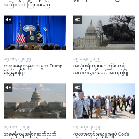
အကြီးအကဲ ကြိုးပမ်းမည်
၁၅ မတ္၊ ၂၀၂၅
၁၅ မတ္၊ ၂၀၂၅
တရားရေးဌာနမှာ သမ္မတ Trump
အသုံးစရိတ်ဥပဒေကြမ်း ကန်
မိန့်ခွန်းပြော
အထက်လွှတ်တော် အတည်ပြု
၁၄ မတ္၊ ၂၀၂၅
၁၄ မတ္၊ ၂၀၂၅
အမေရိကန်အစိုးရဆက်လက်
ကုလအတွင်းရေးမှူးချုပ် Cox's