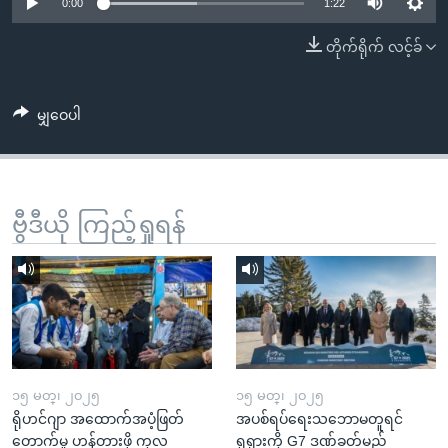
အ
0:00
1:22
သုတပဒေသာ အင်္ဂလိပ်စာ
ညွန်း
Learning English
တိုက်ရိုက် လင့်ခ်
စာမျက်နှာ
သို့
ဗွီအိုအေ လူမှုကွန်ယက်များ
ကျော်
မျှဝေပါ
ကြည့်
ရန်
ဘာသာစကားများ
ရှာဖွေ
ဗွီဒီယို ကြည့်ရှုရန်
ရန်
နေရာ
သို့
ကျော်
ရန်
၁၅ မတ္၊ ၂၀၂၅
၁၅ မတ္၊ ၂၀၂၅
ရိုဟင်ဂျာ အထောက်အပံ့ဖြတ်
အပစ်ရပ်ရေးသဘောမတူရင်
တောက်မှု ဟန့်တားဖို့ ကုလ
ရုရှားကို G7 ဒဏ်ခတ်မည်