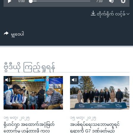
အ
0:00
7:10
သုတပဒေသာ အင်္ဂလိပ်စာ
ညွန်း
Learning English
တိုက်ရိုက် လင့်ခ်
စာမျက်နှာ
သို့
ဗွီအိုအေ လူမှုကွန်ယက်များ
ကျော်
မျှဝေပါ
ကြည့်
ရန်
ဘာသာစကားများ
ရှာဖွေ
ဗွီဒီယို ကြည့်ရှုရန်
ရန်
နေရာ
သို့
ကျော်
ရန်
၁၅ မတ္၊ ၂၀၂၅
၁၅ မတ္၊ ၂၀၂၅
ရိုဟင်ဂျာ အထောက်အပံ့ဖြတ်
အပစ်ရပ်ရေးသဘောမတူရင်
တောက်မှု ဟန့်တားဖို့ ကုလ
ရုရှားကို G7 ဒဏ်ခတ်မည်