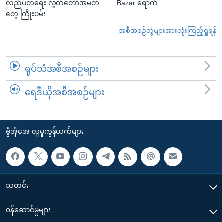
လည်ပတ်ရေး လွှတ်တော်အမတ်
Bazar ရောက်
တွေ ကြိုးပမ်း
အစီအစဉ်တွဲများအားလုံးကြည့်ရှုရန်
ရုပ်သံအစီအစဉ်များ
ရေဒီယိုအစီအစဉ်များ
ဗွီအိုအေ လူမှုကွန်ယက်များ
သတင်း
၀န်ဆောင်မှုများ