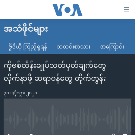
သုံး
ရ
လွယ်ကူ
အသံဖိုင်များ
မူလစာမျက်နှာ
စေ
မြန်မာ
ဗွီဒီယို ကြည့်ရှုရန်
သတင်းစာသား
အကြောင်း
သည့်
ကမ္ဘာ့သတင်းများ
Link
ကိုဗစ်ထိန်းချုပ်သတ်မှတ်ချက်တွေ
ဗွီဒီယို
နိုင်ငံတကာ
များ
သတင်းလွတ်လပ်ခွင့်
အမေရိကန်
လိုက်နာဖို့ ဆရာဝန်တွေ တိုက်တွန်း
ပင်မ
ရပ်ဝန်းတခု လမ်းတခု အလွန်
တရုတ်
အကြောင်းအရာ
၃၀ ႏိုဝင္ဘာ၊ ၂၀၂၀
သို့
အင်္ဂလိပ်စာလေ့လာမယ်
အစ္စရေး-ပါလက်စတိုင်း
ကျော်
အပတ်စဉ်ကဏ္ဍများ
အမေရိကန်သုံးအီဒီယံ
ကြည့်
ရေဒီယိုနှင့်ရုပ်သံ အချက်အလက်များ
မကြေးမုံရဲ့ အင်္ဂလိပ်စာ
ရေဒီယို
ရန်
No media source currently available
ပင်မ
ရေဒီယို/တီဗွီအစီအစဉ်
ရုပ်ရှင်ထဲက အင်္ဂလိပ်စာ
တီဗွီ