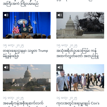
အကြီးအကဲ ကြိုးပမ်းမည်
၁၅ မတ္၊ ၂၀၂၅
၁၅ မတ္၊ ၂၀၂၅
တရားရေးဌာနမှာ သမ္မတ Trump
အသုံးစရိတ်ဥပဒေကြမ်း ကန်
မိန့်ခွန်းပြော
အထက်လွှတ်တော် အတည်ပြု
၁၄ မတ္၊ ၂၀၂၅
၁၄ မတ္၊ ၂၀၂၅
အမေရိကန်အစိုးရဆက်လက်
ကုလအတွင်းရေးမှူးချုပ် Cox's