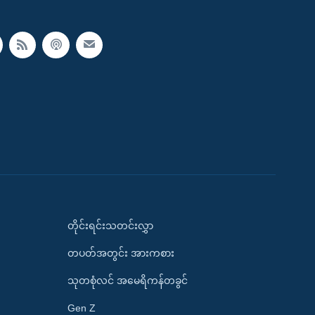
တိုင်းရင်းသတင်းလွှာ
တပတ်အတွင်း အားကစား
သုတစုံလင် အမေရိကန်တခွင်
Gen Z