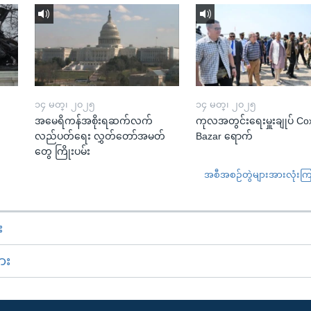
၁၄ မတ္၊ ၂၀၂၅
၁၄ မတ္၊ ၂၀၂၅
အမေရိကန်အစိုးရဆက်လက်
ကုလအတွင်းရေးမှူးချုပ် Co
လည်ပတ်ရေး လွှတ်တော်အမတ်
Bazar ရောက်
တွေ ကြိုးပမ်း
အစီအစဉ်တွဲများအားလုံးကြည့
း
ား