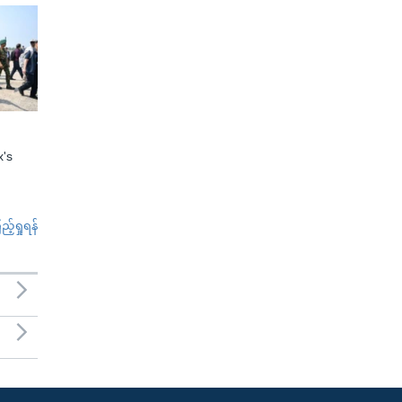
x's
်ရှုရန်