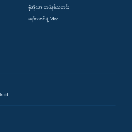
ဗွီအိုအေ တမိနစ်သတင်း
နော်သဇင်ရဲ့ Vlog
droid