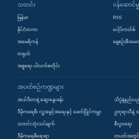
သတင်း
၀န်ဆောင်မှ
မြန်မာ
RSS
နိုင်ငံတကာ
ပေါ့ဒ်ကတ်စ်
အမေရိကန်
နေ့စဉ်အီးမေ
တရုတ်
အစ္စရေး-ပါလက်စတိုင်း
အပတ်စဉ်ကဏ္ဍများ
အယ်ဒီတာနဲ့ ဆွေးနွေးခန်း
သိပ္ပံနဲ့နည်း
ဒီမိုကရေစီ၊ လူ့အခွင့်အရေးနှင့် ခေတ်ပြိုင်ကမ္ဘာ
ဥတုရာသီနဲ့ 
သတင်းသုံးသပ်ချက်
စီးပွားရေး
ဒီမိုကရေစီရေးရာ
တပတ်အတွင်