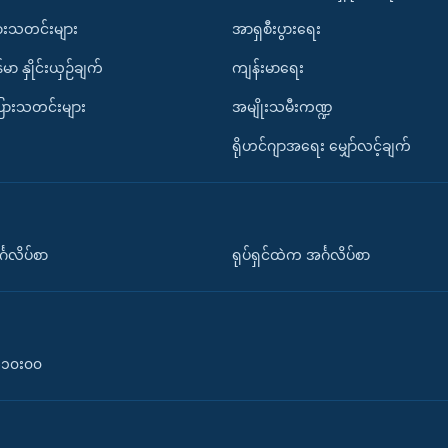
ားသတင်းများ
အာရှစီးပွားရေး
်မာ နှိုင်းယှဉ်ချက်
ကျန်းမာရေး
ပြားသတင်းများ
အမျိုးသမီးကဏ္ဍ
ရိုဟင်ဂျာအရေး မျှော်လင့်ချက်
်္ဂလိပ်စာ
ရုပ်ရှင်ထဲက အင်္ဂလိပ်စာ
၀-၁၀း၀၀