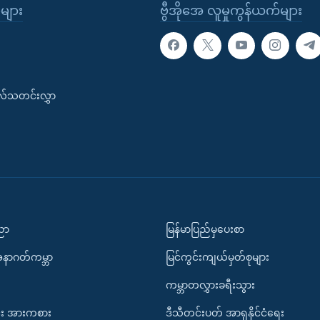
ုများ
ဗွီအိုအေ လူမှုကွန်ယက်များ
းလ်သတင်းလွှာ
ပညာ
မြန်မာပြည်မှပေးစာ
အနာဂတ်ကမ္ဘာ
မြင်ကွင်းကျယ်မှတ်စုများ
ကမ္ဘာတလွှားခရီးသွား
း အားကစား
ဒီသီတင်းပတ် အာရှနိုင်ငံရေး