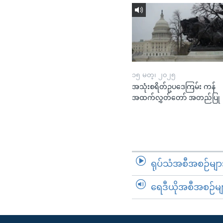
၁၅ မတ္၊ ၂၀၂၅
အသုံးစရိတ်ဥပဒေကြမ်း ကန်
အထက်လွှတ်တော် အတည်ပြု
ရုပ်သံအစီအစဉ်မျာ
ရေဒီယိုအစီအစဉ်မျ