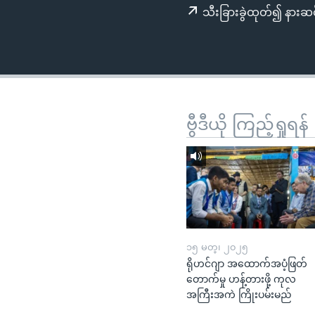
သုတပဒေသာ အင်္ဂလိပ်စာ
အ
သီးခြားခွဲထုတ်၍ နားဆင
ညွန်း
စာမျက်နှာ
သို့
ကျော်
ကြည့်
ရန်
ဗွီဒီယို ကြည့်ရှုရန်
ရှာဖွေ
ရန်
နေရာ
သို့
ကျော်
ရန်
၁၅ မတ္၊ ၂၀၂၅
ရိုဟင်ဂျာ အထောက်အပံ့ဖြတ်
တောက်မှု ဟန့်တားဖို့ ကုလ
အကြီးအကဲ ကြိုးပမ်းမည်