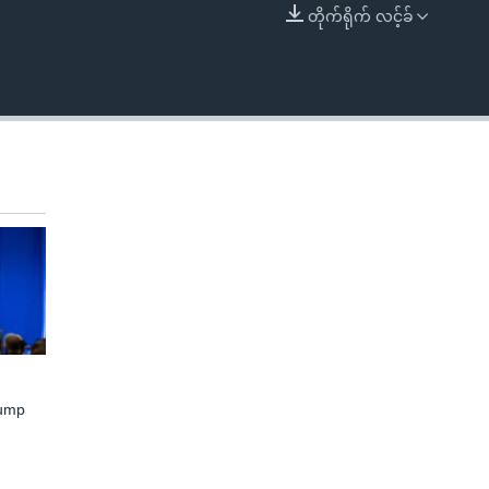
တိုက်ရိုက် လင့်ခ်
EMBED
rump