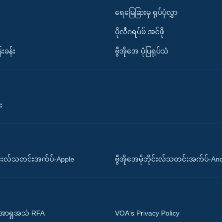
ရေမြေခြားမှ ရုပ်ပုံလွှာ
ပိုလီဂရပ်ဖ်.အင်ဖို
်းခန်း
ဗွီအိုအေ ပုံပြရုပ်သံ
း
ိုင်းလ်သတင်းအက်ပ်-Apple
ဗွီအိုအေမိုဘိုင်းလ်သတင်းအက်ပ်-An
 အာရှအသံ RFA
VOA's Privacy Policy