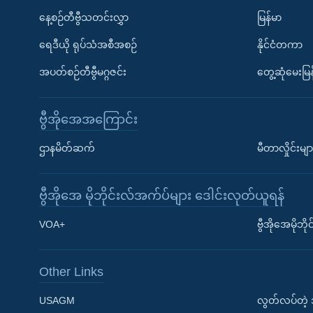
နေ့စဉ်တီဗွီသတင်းလွှာ
မြန်မာ
ရေဒီယို ရုပ်သံအစီအစဉ်
နိုင်ငံတကာ
အပတ်စဉ်တီဗွီမဂ္ဂဇင်း
တွေ့ဆုံမေးမြန
ဗွီအိုအေအကြောင်း
ဌာနမိတ်ဆက်
မီတာလှိုင်းမျာ
ဗွီအိုအေ မိုဘိုင်းလ်အက်ပ်များ ဒေါင်းလုတ်ယူရန်
Learning English
VOA+
ဗွီအိုအေမိုဘ
ဗွီအိုအေ လူမှုကွန်ယက်များ
Other Links
USAGM
လွတ်လပ်တဲ့