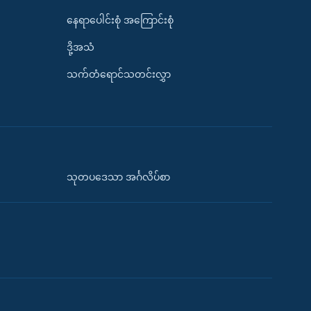
နေရာပေါင်းစုံ အကြောင်းစုံ
ဒို့အသံ
သက်တံရောင်သတင်းလွှာ
သုတပဒေသာ အင်္ဂလိပ်စာ