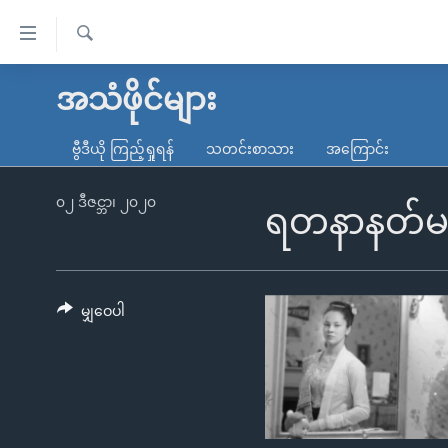
သုံး
ရ
ရှာဖွေ
လွယ်ကူ
မူလစာမျက်နှာ
အသံဖိုင်များ
ရ
စေ
မြန်မာ
လာ
ဗွီဒီယို ကြည့်ရှုရန်
သတင်းစာသား
အကြောင်း
သည့်
ဒ်
ကမ္ဘာ့သတင်းများ
Link
ဗွီဒီယို
နိုင်ငံတကာ
၀၂ ဒီဇင္ဘာ၊ ၂၀၂၀
ရတနာနတ်မယ်
များ
သတင်းလွတ်လပ်ခွင့်
အမေရိကန်
ပင်မ
ရပ်ဝန်းတခု လမ်းတခု အလွန်
တရုတ်
အကြောင်းအရာ
အင်္ဂလိပ်စာလေ့လာမယ်
အစ္စရေး-ပါလက်စတိုင်း
မျှဝေပါ
သို့
အပတ်စဉ်ကဏ္ဍများ
အမေရိကန်သုံးအီဒီယံ
ကျော်
ကြည့်
ရေဒီယိုနှင့်ရုပ်သံ အချက်အလက်များ
မကြေးမုံရဲ့ အင်္ဂလိပ်စာ
ရေဒီယို
ရန်
ရေဒီယို/တီဗွီအစီအစဉ်
ရုပ်ရှင်ထဲက အင်္ဂလိပ်စာ
တီဗွီ
ပင်မ