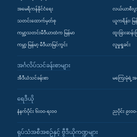
အမေရိကန်နိုင်ငံရေး
လယ်ယာစီးပွ
သတင်းထောက်မှတ်စု
ယူကရိန်း၊ မြန
ကမ္ဘာ့သတင်းမီဒီယာထဲက မြန်မာ
ထူးခြားဆန်း
ကမ္ဘာ့ မြန်မာ့ မီဒီယာမြင်ကွင်း
လူမှုရှုခင်း
အင်္ဂလိပ်သင်ခန်းစာများ
အီဒီယံသင်ခန်းစာ
မကြေးမုံရဲ့အင
ရေဒီယို
နံနက်ပိုင်း ၆း၀၀-ရး၀၀
ညပိုင်း ၉း၀
ရုပ်သံအစီအစဉ်နှင့် ဗွီဒီယိုကဏ္ဍများ