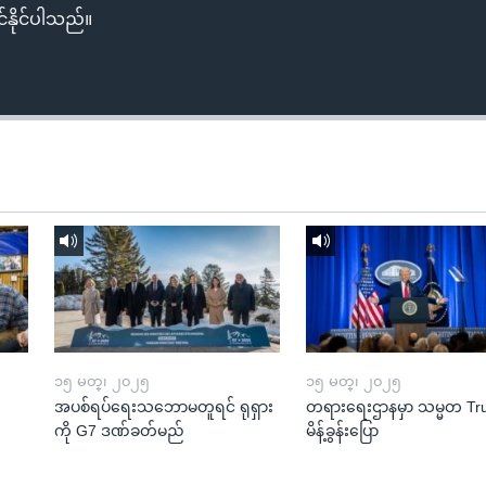
်နိုင်ပါသည်။
၁၅ မတ္၊ ၂၀၂၅
၁၅ မတ္၊ ၂၀၂၅
အပစ်ရပ်ရေးသဘောမတူရင် ရုရှား
တရားရေးဌာနမှာ သမ္မတ T
ကို G7 ဒဏ်ခတ်မည်
မိန့်ခွန်းပြော