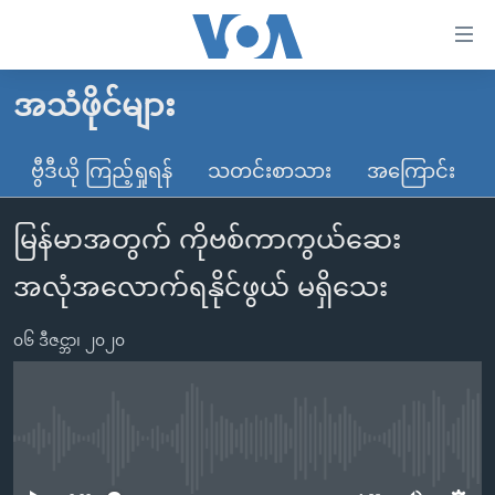
သုံး
ရ
လွယ်ကူ
အသံဖိုင်များ
မူလစာမျက်နှာ
စေ
မြန်မာ
ဗွီဒီယို ကြည့်ရှုရန်
သတင်းစာသား
အကြောင်း
သည့်
ကမ္ဘာ့သတင်းများ
Link
မြန်မာအတွက် ကိုဗစ်ကာကွယ်ဆေး
ဗွီဒီယို
နိုင်ငံတကာ
များ
သတင်းလွတ်လပ်ခွင့်
အမေရိကန်
အလုံအလောက်ရနိုင်ဖွယ် မရှိသေး
ပင်မ
ရပ်ဝန်းတခု လမ်းတခု အလွန်
တရုတ်
အကြောင်းအရာ
၀၆ ဒီဇင္ဘာ၊ ၂၀၂၀
သို့
အင်္ဂလိပ်စာလေ့လာမယ်
အစ္စရေး-ပါလက်စတိုင်း
ကျော်
အပတ်စဉ်ကဏ္ဍများ
အမေရိကန်သုံးအီဒီယံ
ကြည့်
ရေဒီယိုနှင့်ရုပ်သံ အချက်အလက်များ
မကြေးမုံရဲ့ အင်္ဂလိပ်စာ
ရေဒီယို
ရန်
No media source currently available
ပင်မ
ရေဒီယို/တီဗွီအစီအစဉ်
ရုပ်ရှင်ထဲက အင်္ဂလိပ်စာ
တီဗွီ