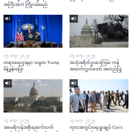
အကြီးအကဲ ကြိုးပမ်းမည်
၁၅ မတ္၊ ၂၀၂၅
၁၅ မတ္၊ ၂၀၂၅
တရားရေးဌာနမှာ သမ္မတ Trump
အသုံးစရိတ်ဥပဒေကြမ်း ကန်
မိန့်ခွန်းပြော
အထက်လွှတ်တော် အတည်ပြု
၁၄ မတ္၊ ၂၀၂၅
၁၄ မတ္၊ ၂၀၂၅
အမေရိကန်အစိုးရဆက်လက်
ကုလအတွင်းရေးမှူးချုပ် Cox's