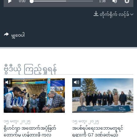
အ
0:00
1:38
သုတပဒေသာ အင်္ဂလိပ်စာ
ညွန်း
Learning English
တိုက်ရိုက် လင့်ခ်
စာမျက်နှာ
သို့
ဗွီအိုအေ လူမှုကွန်ယက်များ
ကျော်
မျှဝေပါ
ကြည့်
ရန်
ဘာသာစကားများ
ရှာဖွေ
ဗွီဒီယို ကြည့်ရှုရန်
ရန်
နေရာ
သို့
ကျော်
ရန်
၁၅ မတ္၊ ၂၀၂၅
၁၅ မတ္၊ ၂၀၂၅
ရိုဟင်ဂျာ အထောက်အပံ့ဖြတ်
အပစ်ရပ်ရေးသဘောမတူရင်
တောက်မှု ဟန့်တားဖို့ ကုလ
ရုရှားကို G7 ဒဏ်ခတ်မည်