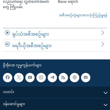
လည်ပတ်ရေး လွှတ်တော်အမတ်
Bazar ရောက်
တွေ ကြိုးပမ်း
အစီအစဉ်တွဲများအားလုံးကြည့်ရှုရန်
ရုပ်သံအစီအစဉ်များ
ရေဒီယိုအစီအစဉ်များ
ဗွီအိုအေ လူမှုကွန်ယက်များ
သတင်း
၀န်ဆောင်မှုများ