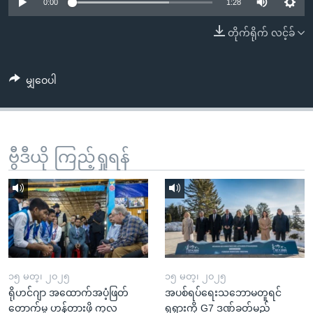
အ
0:00
1:28
သုတပဒေသာ အင်္ဂလိပ်စာ
ညွန်း
Learning English
တိုက်ရိုက် လင့်ခ်
စာမျက်နှာ
သို့
ဗွီအိုအေ လူမှုကွန်ယက်များ
ကျော်
မျှဝေပါ
ကြည့်
ရန်
ဘာသာစကားများ
ရှာဖွေ
ဗွီဒီယို ကြည့်ရှုရန်
ရန်
နေရာ
သို့
ကျော်
ရန်
၁၅ မတ္၊ ၂၀၂၅
၁၅ မတ္၊ ၂၀၂၅
ရိုဟင်ဂျာ အထောက်အပံ့ဖြတ်
အပစ်ရပ်ရေးသဘောမတူရင်
တောက်မှု ဟန့်တားဖို့ ကုလ
ရုရှားကို G7 ဒဏ်ခတ်မည်