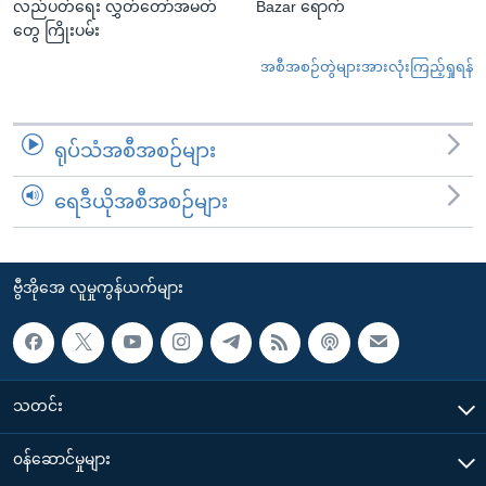
လည်ပတ်ရေး လွှတ်တော်အမတ်
Bazar ရောက်
တွေ ကြိုးပမ်း
အစီအစဉ်တွဲများအားလုံးကြည့်ရှုရန်
ရုပ်သံအစီအစဉ်များ
ရေဒီယိုအစီအစဉ်များ
ဗွီအိုအေ လူမှုကွန်ယက်များ
သတင်း
၀န်ဆောင်မှုများ