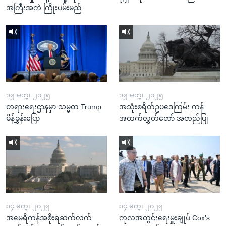
အကြီးအကဲ ကြိုးပမ်းမည်
၁၅ မတ္၊ ၂၀၂၅
၁၅ မတ္၊ ၂၀၂၅
တရားရေးဌာနမှာ သမ္မတ Trump
အသုံးစရိတ်ဥပဒေကြမ်း ကန်
မိန့်ခွန်းပြော
အထက်လွှတ်တော် အတည်ပြု
၁၄ မတ္၊ ၂၀၂၅
၁၄ မတ္၊ ၂၀၂၅
အမေရိကန်အစိုးရဆက်လက်
ကုလအတွင်းရေးမှူးချုပ် Cox's