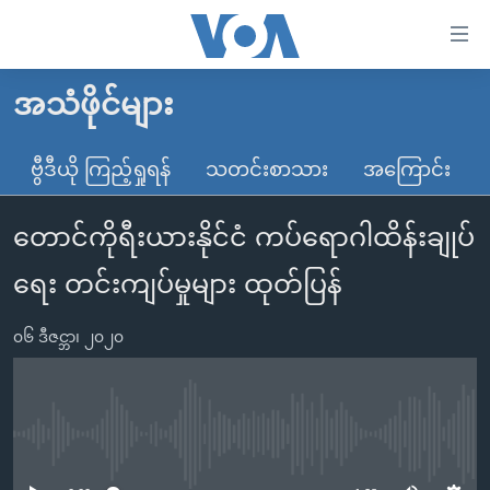
သုံး
ရ
လွယ်ကူ
အသံဖိုင်များ
မူလစာမျက်နှာ
စေ
မြန်မာ
ဗွီဒီယို ကြည့်ရှုရန်
သတင်းစာသား
အကြောင်း
သည့်
ကမ္ဘာ့သတင်းများ
Link
တောင်ကိုရီးယားနိုင်ငံ ကပ်ရောဂါထိန်းချုပ်
ဗွီဒီယို
နိုင်ငံတကာ
များ
သတင်းလွတ်လပ်ခွင့်
အမေရိကန်
ရေး တင်းကျပ်မှုများ ထုတ်ပြန်
ပင်မ
ရပ်ဝန်းတခု လမ်းတခု အလွန်
တရုတ်
အကြောင်းအရာ
၀၆ ဒီဇင္ဘာ၊ ၂၀၂၀
သို့
အင်္ဂလိပ်စာလေ့လာမယ်
အစ္စရေး-ပါလက်စတိုင်း
ကျော်
အပတ်စဉ်ကဏ္ဍများ
အမေရိကန်သုံးအီဒီယံ
ကြည့်
ရေဒီယိုနှင့်ရုပ်သံ အချက်အလက်များ
မကြေးမုံရဲ့ အင်္ဂလိပ်စာ
ရေဒီယို
ရန်
No media source currently available
ပင်မ
ရေဒီယို/တီဗွီအစီအစဉ်
ရုပ်ရှင်ထဲက အင်္ဂလိပ်စာ
တီဗွီ