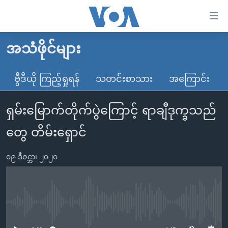
သုံး
ရ
လွယ်ကူ
အသံဖိုင်များ
မူလစာမျက်နှာ
စေ
မြန်မာ
ဗွီဒီယို ကြည့်ရှုရန်
သတင်းစာသား
အကြောင်း
သည့်
ကမ္ဘာ့သတင်းများ
Link
ရှမ်းမြောက်တိုက်ပွဲကြောင့် ရာချီဒုက္ခသည်
ဗွီဒီယို
နိုင်ငံတကာ
များ
သတင်းလွတ်လပ်ခွင့်
အမေရိကန်
တွေ တိမ်းရှောင်
ပင်မ
ရပ်ဝန်းတခု လမ်းတခု အလွန်
တရုတ်
အကြောင်းအရာ
၀၉ ဒီဇင္ဘာ၊ ၂၀၂၀
သို့
အင်္ဂလိပ်စာလေ့လာမယ်
အစ္စရေး-ပါလက်စတိုင်း
ကျော်
အပတ်စဉ်ကဏ္ဍများ
အမေရိကန်သုံးအီဒီယံ
ကြည့်
ရေဒီယိုနှင့်ရုပ်သံ အချက်အလက်များ
မကြေးမုံရဲ့ အင်္ဂလိပ်စာ
ရေဒီယို
ရန်
No media source currently available
ပင်မ
ရေဒီယို/တီဗွီအစီအစဉ်
ရုပ်ရှင်ထဲက အင်္ဂလိပ်စာ
တီဗွီ